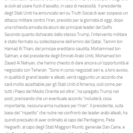
ai civili ad usare fucili d'assalto, in caso di necessità. Il presidente
degli Stati Uniti ha annunciato ieri su Truth Social di aver sospeso un
attacco militare contro l'Iran, previsto per la giornata di oggi, dopo
una richiesta arrivata da alcuni dei principali leader del Golfo.
Secondo quanto dichiarato dallo stesso Trump, l'intervento militare
è stato fermato su sollecitazione dell'emiro del Qatar, Tamim bin
Hamad Al Thani, del principe ereditario saudita, Mohammed bin
Salman, e del presidente degli Emirati Arabi Uniti, Mohamed bin
Zayed Al Nahyan, che hanno chiesto di dare ancora un'opportunità al
negoziato con Teheran. "Sono in corso negoziati seri e, a loro avviso,
in qualità di grandi leader e alleati, verrà raggiunto un accordo che
sarà molto accettabile per gli Stati Uniti d'America, così come per
tutti i Paesi del Medio Oriente ed oltre", ha spiegato Trump nel
post, precisando che un eventuale accordo "includerà, cosa
importante, nessuna arma nucleare per l'Iran". Il presidente, sulla
base del "rispetto" che nutre nei confronti dei leader arabi alleati, ha
quindi precisato di aver ordinato al capo del Pentagono, Pete
Hegseth, al capo degli Stati Maggiori Riuniti, generale Dan Caine, e