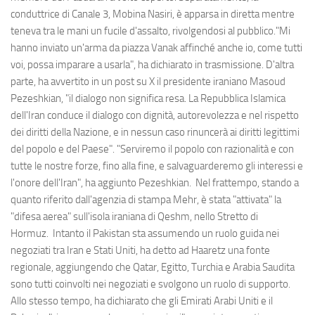
conduttrice di Canale 3, Mobina Nasiri, è apparsa in diretta mentre
teneva tra le mani un fucile d'assalto, rivolgendosi al pubblico."Mi
hanno inviato un'arma da piazza Vanak affinché anche io, come tutti
voi, possa imparare a usarla", ha dichiarato in trasmissione. D'altra
parte, ha avvertito in un post su X il presidente iraniano Masoud
Pezeshkian, "il dialogo non significa resa. La Repubblica Islamica
dell'Iran conduce il dialogo con dignità, autorevolezza e nel rispetto
dei diritti della Nazione, e in nessun caso rinuncerà ai diritti legittimi
del popolo e del Paese". "Serviremo il popolo con razionalità e con
tutte le nostre forze, fino alla fine, e salvaguarderemo gli interessi e
l'onore dell'Iran", ha aggiunto Pezeshkian. Nel frattempo, stando a
quanto riferito dall'agenzia di stampa Mehr, è stata "attivata" la
"difesa aerea" sull'isola iraniana di Qeshm, nello Stretto di
Hormuz. Intanto il Pakistan sta assumendo un ruolo guida nei
negoziati tra Iran e Stati Uniti, ha detto ad Haaretz una fonte
regionale, aggiungendo che Qatar, Egitto, Turchia e Arabia Saudita
sono tutti coinvolti nei negoziati e svolgono un ruolo di supporto.
Allo stesso tempo, ha dichiarato che gli Emirati Arabi Uniti e il