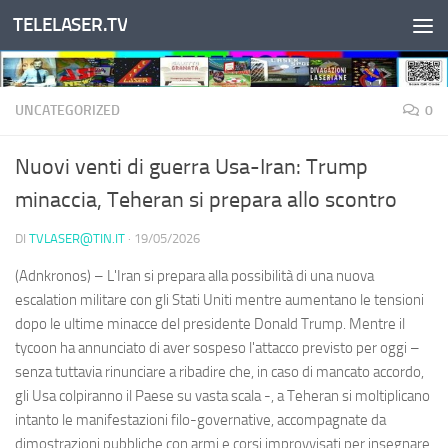
TELELASER.TV
Salta al contenuto
UNCATEGORIZED
0
Nuovi venti di guerra Usa-Iran: Trump
minaccia, Teheran si prepara allo scontro
DI
TVLASER@TIN.IT
·
19/05/2026
(Adnkronos) – L'Iran si prepara alla possibilità di una nuova
escalation militare con gli Stati Uniti mentre aumentano le tensioni
dopo le ultime minacce del presidente Donald Trump. Mentre il
tycoon ha annunciato di aver sospeso l'attacco previsto per oggi –
senza tuttavia rinunciare a ribadire che, in caso di mancato accordo,
gli Usa colpiranno il Paese su vasta scala -, a Teheran si moltiplicano
intanto le manifestazioni filo-governative, accompagnate da
dimostrazioni pubbliche con armi e corsi improvvisati per insegnare