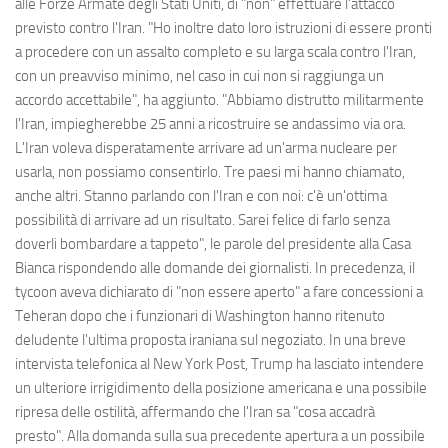
alle Forze Armate degli Stati Uniti, di "non" effettuare l'attacco
previsto contro l'Iran. "Ho inoltre dato loro istruzioni di essere pronti
a procedere con un assalto completo e su larga scala contro l'Iran,
con un preavviso minimo, nel caso in cui non si raggiunga un
accordo accettabile", ha aggiunto. "Abbiamo distrutto militarmente
l'Iran, impiegherebbe 25 anni a ricostruire se andassimo via ora.
L'Iran voleva disperatamente arrivare ad un'arma nucleare per
usarla, non possiamo consentirlo. Tre paesi mi hanno chiamato,
anche altri. Stanno parlando con l'Iran e con noi: c'è un'ottima
possibilità di arrivare ad un risultato. Sarei felice di farlo senza
doverli bombardare a tappeto", le parole del presidente alla Casa
Bianca rispondendo alle domande dei giornalisti. In precedenza, il
tycoon aveva dichiarato di "non essere aperto" a fare concessioni a
Teheran dopo che i funzionari di Washington hanno ritenuto
deludente l'ultima proposta iraniana sul negoziato. In una breve
intervista telefonica al New York Post, Trump ha lasciato intendere
un ulteriore irrigidimento della posizione americana e una possibile
ripresa delle ostilità, affermando che l'Iran sa "cosa accadrà
presto". Alla domanda sulla sua precedente apertura a un possibile