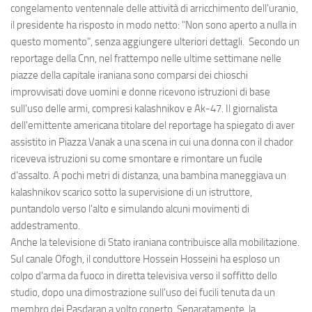
congelamento ventennale delle attività di arricchimento dell'uranio,
il presidente ha risposto in modo netto: "Non sono aperto a nulla in
questo momento", senza aggiungere ulteriori dettagli. Secondo un
reportage della Cnn, nel frattempo nelle ultime settimane nelle
piazze della capitale iraniana sono comparsi dei chioschi
improvvisati dove uomini e donne ricevono istruzioni di base
sull'uso delle armi, compresi kalashnikov e Ak-47. Il giornalista
dell'emittente americana titolare del reportage ha spiegato di aver
assistito in Piazza Vanak a una scena in cui una donna con il chador
riceveva istruzioni su come smontare e rimontare un fucile
d'assalto. A pochi metri di distanza, una bambina maneggiava un
kalashnikov scarico sotto la supervisione di un istruttore,
puntandolo verso l'alto e simulando alcuni movimenti di
addestramento.
Anche la televisione di Stato iraniana contribuisce alla mobilitazione.
Sul canale Ofogh, il conduttore Hossein Hosseini ha esploso un
colpo d'arma da fuoco in diretta televisiva verso il soffitto dello
studio, dopo una dimostrazione sull'uso dei fucili tenuta da un
membro dei Pasdaran a volto coperto. Separatamente, la