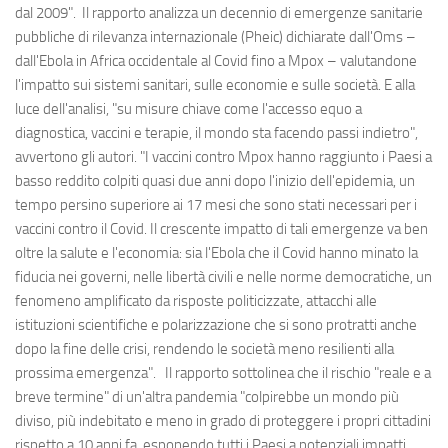
dal 2009". Il rapporto analizza un decennio di emergenze sanitarie
pubbliche di rilevanza internazionale (Pheic) dichiarate dall'Oms –
dall'Ebola in Africa occidentale al Covid fino a Mpox – valutandone
l'impatto sui sistemi sanitari, sulle economie e sulle società. E alla
luce dell'analisi, "su misure chiave come l'accesso equo a
diagnostica, vaccini e terapie, il mondo sta facendo passi indietro",
avvertono gli autori. "I vaccini contro Mpox hanno raggiunto i Paesi a
basso reddito colpiti quasi due anni dopo l'inizio dell'epidemia, un
tempo persino superiore ai 17 mesi che sono stati necessari per i
vaccini contro il Covid. Il crescente impatto di tali emergenze va ben
oltre la salute e l'economia: sia l'Ebola che il Covid hanno minato la
fiducia nei governi, nelle libertà civili e nelle norme democratiche, un
fenomeno amplificato da risposte politicizzate, attacchi alle
istituzioni scientifiche e polarizzazione che si sono protratti anche
dopo la fine delle crisi, rendendo le società meno resilienti alla
prossima emergenza". Il rapporto sottolinea che il rischio "reale e a
breve termine" di un'altra pandemia "colpirebbe un mondo più
diviso, più indebitato e meno in grado di proteggere i propri cittadini
rispetto a 10 anni fa, esponendo tutti i Paesi a potenziali impatti