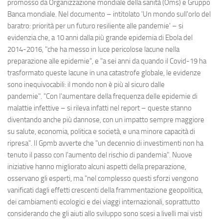
promosso da Organizzazione mondiale della sanità (Oms) e Gruppo
Banca mondiale. Nel documento – intitolato 'Un mondo sull'orlo del
baratro: priorità per un futuro resiliente alle pandemie' – si
evidenzia che, a 10 anni dalla più grande epidemia di Ebola del
2014-2016, "che ha messo in luce pericolose lacune nella
preparazione alle epidemie", e "a sei anni da quando il Covid-19 ha
trasformato queste lacune in una catastrofe globale, le evidenze
sono inequivocabili: il mondo non è più al sicuro dalle
pandemie". "Con l'aumentare della frequenza delle epidemie di
malattie infettive – si rileva infatti nel report – queste stanno
diventando anche più dannose, con un impatto sempre maggiore
su salute, economia, politica e società, e una minore capacità di
ripresa". Il Gpmb avverte che "un decennio di investimenti non ha
tenuto il passo con l'aumento del rischio di pandemia". Nuove
iniziative hanno migliorato alcuni aspetti della preparazione,
osservano gli esperti, ma "nel complesso questi sforzi vengono
vanificati dagli effetti crescenti della frammentazione geopolitica,
dei cambiamenti ecologici e dei viaggi internazionali, soprattutto
considerando che gli aiuti allo sviluppo sono scesi a livelli mai visti