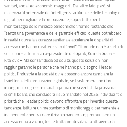
sanitari, sociali ed economici maggiori". Dall'altro lato, però, si
evidenzia "il potenziale dell'intelligenza artificiale e delle tecnologie
digitali per migliorare la preparazione, soprattutto per il
monitoraggio delle minacce pandemiche", fermo restando che
"senza una governance e delle garanzie efficaci, queste potrebbero
in realtà ridurre la sicurezza sanitaria e accelerare le disparità di
accesso che hanno caratterizzato il Covid". "Il mondo non è a corto di
soluzioni – afferma la co-presidente del Gpmb, Kolinda Grabar-
Kitarovic – Ma senza fiducia ed equità, queste soluzioni non
raggiungeranno le persone che ne hanno più bisogno. I leader
politici, l'industria e la società civile possono ancora cambiare la
traiettoria della preparazione globale, se trasformeranno i loro
impegni in progressi misurabili prima che si verifichi la prossima
crisi". Il board, che concluderà il suo mandato nel 2026, individua "tre
priorità che i leader politici devono affrontare per invertire queste
tendenze: istituire un meccanismo di monitoraggio permanente e
indipendente per tracciare il rischio pandemico; promuovere un
accesso equo a vaccini, test e trattamenti salvavita attraverso la