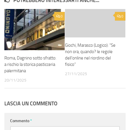
POTREBBERO INTERESSARTI ANCHE...
0
0
Giochi, Marasco (Logico): “Se
non ora, quando? le regole
Roma, Dagnino sotto sfratto:
dell’online nel riordino del
a rischio la storica pasticceria
fisico”
palermitana
27/11/2025
20/11/2025
LASCIA UN COMMENTO
Commento
*