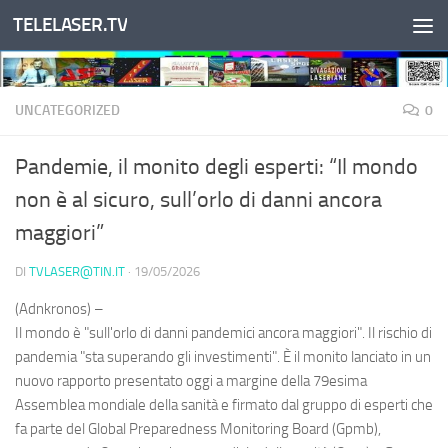
TELELASER.TV
Salta al contenuto
UNCATEGORIZED
0
Pandemie, il monito degli esperti: “Il mondo
non è al sicuro, sull’orlo di danni ancora
maggiori”
DI
TVLASER@TIN.IT
·
19/05/2026
(Adnkronos) –
Il mondo è "sull'orlo di danni pandemici ancora maggiori". Il rischio di
pandemia "sta superando gli investimenti". È il monito lanciato in un
nuovo rapporto presentato oggi a margine della 79esima
Assemblea mondiale della sanità e firmato dal gruppo di esperti che
fa parte del Global Preparedness Monitoring Board (Gpmb),