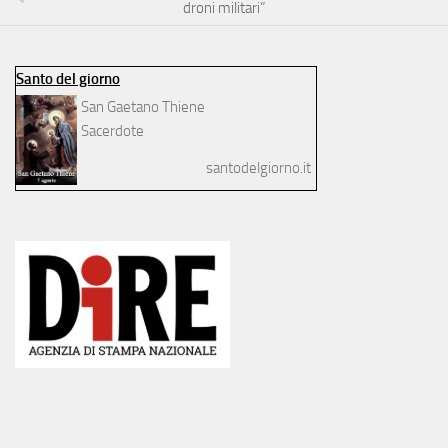
droni militari”
Santo del giorno
San Gaetano Thiene
Sacerdote
santodelgiorno.it