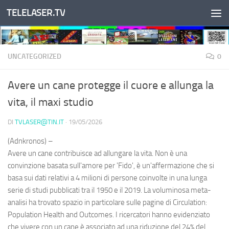
TELELASER.TV
Salta al contenuto
UNCATEGORIZED
0
Avere un cane protegge il cuore e allunga la
vita, il maxi studio
DI
TVLASER@TIN.IT
·
19/05/2026
(Adnkronos) –
Avere un cane contribuisce ad allungare la vita. Non è una
convinzione basata sull'amore per 'Fido', è un'affermazione che si
basa sui dati relativi a 4 milioni di persone coinvolte in una lunga
serie di studi pubblicati tra il 1950 e il 2019. La voluminosa meta-
analisi ha trovato spazio in particolare sulle pagine di Circulation:
Population Health and Outcomes. I ricercatori hanno evidenziato
che vivere con un cane è associato ad una riduzione del 24% del