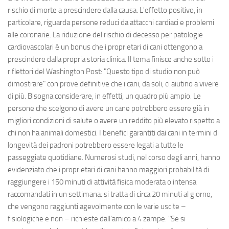
rischio di morte a prescindere dalla causa. L'effetto positivo, in
particolare, riguarda persone reduci da attacchi cardiaci e problemi
alle coronarie. La riduzione del rischio di decesso per patologie
cardiovascolari è un bonus che i proprietari di cani ottengono a
prescindere dalla propria storia clinica. Il tema finisce anche sotto i
riflettori del Washington Post: "Questo tipo di studio non può
dimostrare" con prove definitive che i cani, da soli, ci aiutino a vivere
di più. Bisogna considerare, in effetti, un quadro più ampio. Le
persone che scelgono di avere un cane potrebbero essere già in
migliori condizioni di salute o avere un reddito più elevato rispetto a
chi non ha animali domestici. I benefici garantiti dai cani in termini di
longevità dei padroni potrebbero essere legati a tutte le
passeggiate quotidiane. Numerosi studi, nel corso degli anni, hanno
evidenziato che i proprietari di cani hanno maggiori probabilità di
raggiungere i 150 minuti di attività fisica moderata o intensa
raccomandati in un settimana: si tratta di circa 20 minuti al giorno,
che vengono raggiunti agevolmente con le varie uscite –
fisiologiche e non – richieste dall'amico a 4 zampe. "Se si