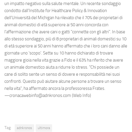
un impatto negativo sulla salute mentale. Un recente sondaggio
condotto dall'Institute for Healthcare Policy & Innovation
dell'Università del Michigan ha rilevato che il 70% dei proprietari di
animali domestici di età superiore ai 50 anni concorda con
l'affermazione che avere cani o gatti "connette con gli altri". In base
allo stesso sondaggio, più di 8 proprietari di animali domestici su 10
di età superiore ai 50 anni hanno affermato che i loro cani danno alle
giornate uno 'scopo'. Sette su 10 hanno dichiarato di trovare
maggiore gioia nella vita grazie a Fido e il 63% ha riferito che avere
un animale domestico aiuta a ridurre lo stress. "Chi possiede un
cane di solito sente un senso di dovere e responsabilità nei suoi
confronti. Questo può aiutare alcune persone a trovare un senso
nella vita", ha affermato ancora la professoressa Frates.
—cronacawebinfo@adnkronos.com (Web Info)
Tag:
adnkronos
ultimora