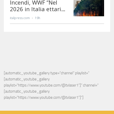
[automatic_youtube_gallery type="channel" playlist="
[automatic_youtube_gallery 
playlist="https://www.youtube.com/@tvlaser1"]" channel="
[automatic_youtube_gallery 
playlist="https://www.youtube.com/@tvlaser1"]"]