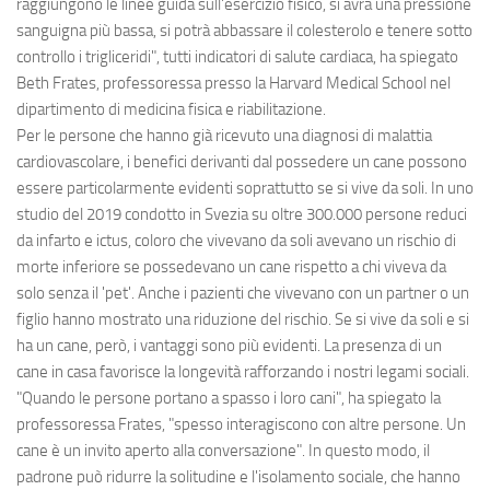
raggiungono le linee guida sull'esercizio fisico, si avrà una pressione
sanguigna più bassa, si potrà abbassare il colesterolo e tenere sotto
controllo i trigliceridi", tutti indicatori di salute cardiaca, ha spiegato
Beth Frates, professoressa presso la Harvard Medical School nel
dipartimento di medicina fisica e riabilitazione.
Per le persone che hanno già ricevuto una diagnosi di malattia
cardiovascolare, i benefici derivanti dal possedere un cane possono
essere particolarmente evidenti soprattutto se si vive da soli. In uno
studio del 2019 condotto in Svezia su oltre 300.000 persone reduci
da infarto e ictus, coloro che vivevano da soli avevano un rischio di
morte inferiore se possedevano un cane rispetto a chi viveva da
solo senza il 'pet'. Anche i pazienti che vivevano con un partner o un
figlio hanno mostrato una riduzione del rischio. Se si vive da soli e si
ha un cane, però, i vantaggi sono più evidenti. La presenza di un
cane in casa favorisce la longevità rafforzando i nostri legami sociali.
"Quando le persone portano a spasso i loro cani", ha spiegato la
professoressa Frates, "spesso interagiscono con altre persone. Un
cane è un invito aperto alla conversazione". In questo modo, il
padrone può ridurre la solitudine e l'isolamento sociale, che hanno