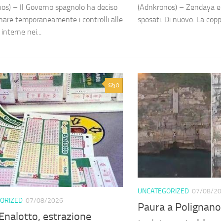
os) – Il Governo spagnolo ha deciso
(Adnkronos) – Zendaya e
tinare temporaneamente i controlli alle
sposati. Di nuovo. La coppi
 interne nei...
0
UNCATEGORIZED
07/08/2
ORIZED
07/08/2026
Paura a Polignano
Enalotto, estrazione