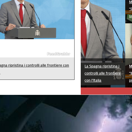
M
“
s
nziani per truffe telefoniche? Arriva l'app
La Spagna ripristina i
M
isponde ai numeri sconosciuti
controlli alle frontiere
“
con l’Italia
p