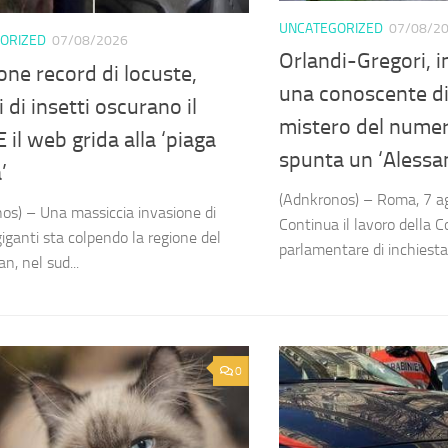
UNCATEGORIZED
07/08/2
ORIZED
07/08/2026
Orlandi-Gregori, 
one record di locuste,
una conoscente di 
i di insetti oscurano il
mistero del numer
 E il web grida alla ‘piaga
spunta un ‘Alessa
’
(Adnkronos) – Roma, 7 a
os) – Una massiccia invasione di
Continua il lavoro della
giganti sta colpendo la regione del
parlamentare di inchiesta
n, nel sud...
0