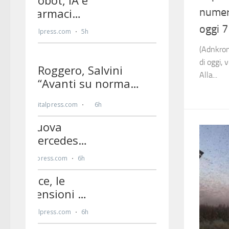
numer
oggi 7
(Adnkron
di oggi, 
Alla...