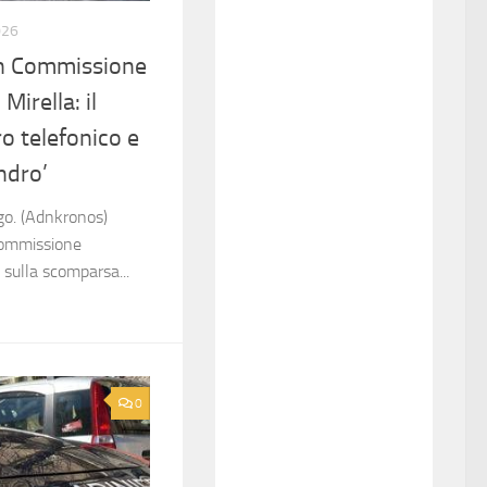
026
in Commissione
Mirella: il
o telefonico e
ndro’
go. (Adnkronos)
 Commissione
 sulla scomparsa...
0