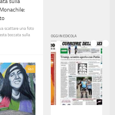
ata sulla
 Monachile:
to
va scattare una foto
asta boccata sulla
OGGI IN EDICOLA
0