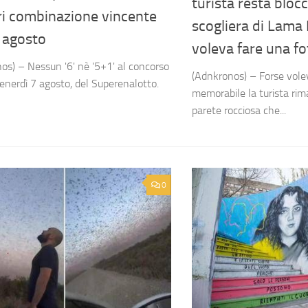
turista resta blocc
i combinazione vincente
scogliera di Lama
 agosto
voleva fare una fo
os) – Nessun '6' nè '5+1' al concorso
(Adnkronos) – Forse vole
venerdì 7 agosto, del Superenalotto.
memorabile la turista rim
parete rocciosa che...
0