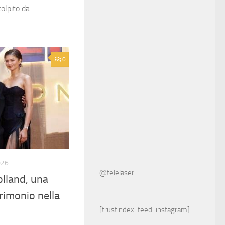
lpito da...
0
026
@telelaser
lland, una
rimonio nella
[trustindex-feed-instagram]