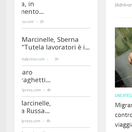
(Adnkron
UNCATEG
Migran
contro
viaggia