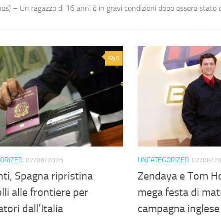
os) – Un ragazzo di 16 anni è in gravi condizioni dopo essere stato co
0
ORIZED
07/08/2026
UNCATEGORIZED
07/08/2
ti, Spagna ripristina
Zendaya e Tom Ho
lli alle frontiere per
mega festa di mat
tori dall’Italia
campagna inglese