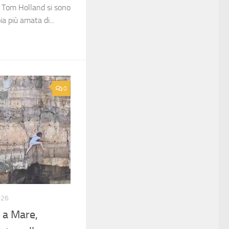
 Tom Holland si sono
a più amata di...
0
026
 a Mare,