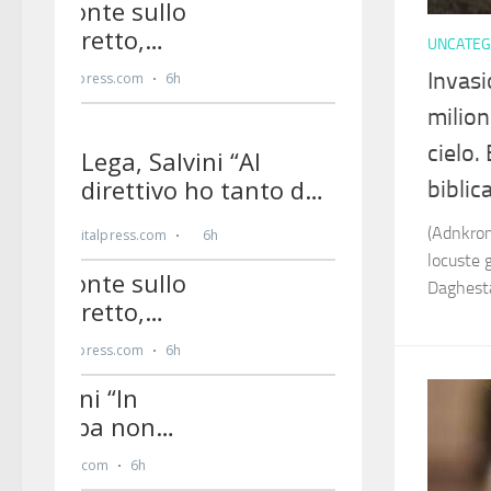
UNCATEG
Invasi
milion
cielo.
biblica
(Adnkron
locuste 
Daghesta