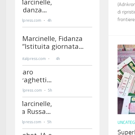
(Adnkron
di ripris
frontiere
UNCATEG
Super