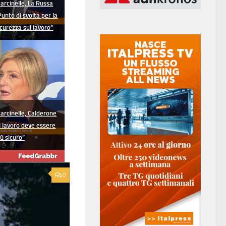
arcinelle, La Russa
Punto di svolta per la
icurezza sul lavoro”
arcinelle, Calderone
Il lavoro deve essere
iù sicuro”
0