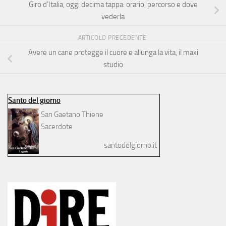
Giro d’Italia, oggi decima tappa: orario, percorso e dove
vederla
ARTICOLO PRECEDENTE
Avere un cane protegge il cuore e allunga la vita, il maxi
studio
Santo del giorno
San Gaetano Thiene
Sacerdote
santodelgiorno.it