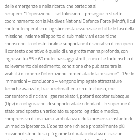
delle emergenze e nella ricerca, che partecipa al
recupero. "L’operazione – sottolineano – prosegue in stretto
coordinamento con la Maldives National Defence Force (Mndf), il cui
contributo operativo e logistico resta essenziale in tutte le fasi della
missione, insieme all’apporto di sub maldiviani esperti che
conoscono il contesto locale e supportano il dispositivo di recupero.
Il contesto operativo è quello di una grotta marina profonda, con
ingresso tra 55 e 60 metri, passaggi stretti, cunicoli e forte rischio di
sollevamento del sedimento, condizione che può azzerare la
visibilità e imporre l’interruzione immediata della missione". "Per le
immersioni – concludono – vengono impiegate attrezzature
tecniche avanzate, tra cui rebreather a circuito chiuso, che
consentono di riciclare i gas respiratori, potenti scooter subacquei
(Dpv) e configurazioni di supporto vitale ridondanti. In superficie è
stato predisposto un articolato supporto logistico e medico,
comprensivo di una barca-ambulanza e della presenza costante di
un medico iperbarico. L’operazione richiede probabilmente più
missioni distribuite su più giorni: la durata indicativa di ciascun