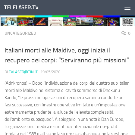
TELELASER.TV
Salta al contenuto
UNCATEGORIZED
0
Italiani morti alle Maldive, oggi inizia il
recupero dei corpi: “Serviranno più missioni”
DI
TVLASER@TIN.IT
·
19/05/2026
(Adnkronos) – Dopo l’individuazione dei corpi dei quattro sub italiani
morti alle Maldive nel sistema di cavità sommerse di Dhekunu
Kandu, "le prossime operazioni di recupero saranno condotte per
fasi successive, con finestre operative limitate e un’impostazione
estremamente prudente, alla luce dell’elevata complessità
dell’ambiente subacqueo". A spiegarlo in una nota è Dan Europe,
l'organizzazione medica e scientifica internazionale no-profit
fondata nel 1983 e attiva nella sicurezza subacquea, nella gestione