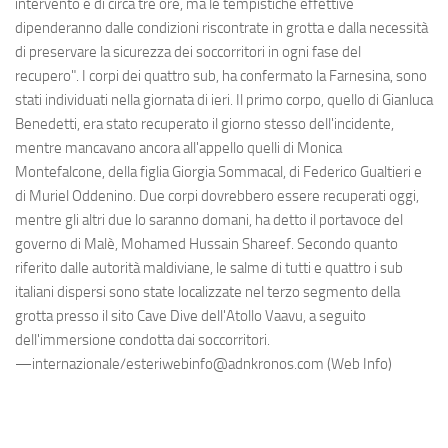
intervento è di circa tre ore, ma le tempistiche effettive
dipenderanno dalle condizioni riscontrate in grotta e dalla necessità
di preservare la sicurezza dei soccorritori in ogni fase del
recupero". I corpi dei quattro sub, ha confermato la Farnesina, sono
stati individuati nella giornata di ieri. Il primo corpo, quello di Gianluca
Benedetti, era stato recuperato il giorno stesso dell'incidente,
mentre mancavano ancora all'appello quelli di Monica
Montefalcone, della figlia Giorgia Sommacal, di Federico Gualtieri e
di Muriel Oddenino. Due corpi dovrebbero essere recuperati oggi,
mentre gli altri due lo saranno domani, ha detto il portavoce del
governo di Malè, Mohamed Hussain Shareef. Secondo quanto
riferito dalle autorità maldiviane, le salme di tutti e quattro i sub
italiani dispersi sono state localizzate nel terzo segmento della
grotta presso il sito Cave Dive dell'Atollo Vaavu, a seguito
dell'immersione condotta dai soccorritori.
—internazionale/esteriwebinfo@adnkronos.com (Web Info)