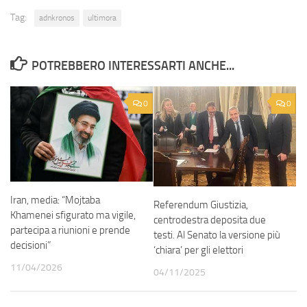
Tag:
adnkronos
ultimora
POTREBBERO INTERESSARTI ANCHE...
0
0
Iran, media: “Mojtaba
Referendum Giustizia,
Khamenei sfigurato ma vigile,
centrodestra deposita due
partecipa a riunioni e prende
testi. Al Senato la versione più
decisioni”
‘chiara’ per gli elettori
11/04/2026
04/11/2025