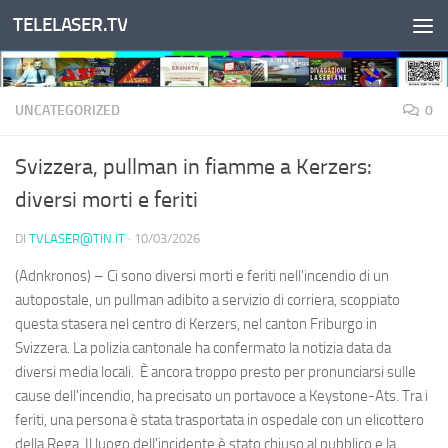
TELELASER.TV
Salta al contenuto
UNCATEGORIZED
0
Svizzera, pullman in fiamme a Kerzers:
diversi morti e feriti
DI
TVLASER@TIN.IT
·
10/03/2026
(Adnkronos) – Ci sono diversi morti e feriti nell'incendio di un
autopostale, un pullman adibito a servizio di corriera, scoppiato
questa stasera nel centro di Kerzers, nel canton Friburgo in
Svizzera. La polizia cantonale ha confermato la notizia data da
diversi media locali. È ancora troppo presto per pronunciarsi sulle
cause dell'incendio, ha precisato un portavoce a Keystone-Ats. Tra i
feriti, una persona è stata trasportata in ospedale con un elicottero
della Rega. Il luogo dell'incidente è stato chiuso al pubblico e la