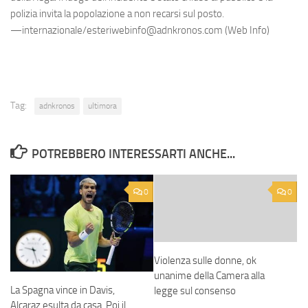
polizia invita la popolazione a non recarsi sul posto.
—internazionale/esteriwebinfo@adnkronos.com (Web Info)
Tag:
adnkronos
ultimora
POTREBBERO INTERESSARTI ANCHE...
0
0
Violenza sulle donne, ok
unanime della Camera alla
La Spagna vince in Davis,
legge sul consenso
Alcaraz esulta da casa. Poi il