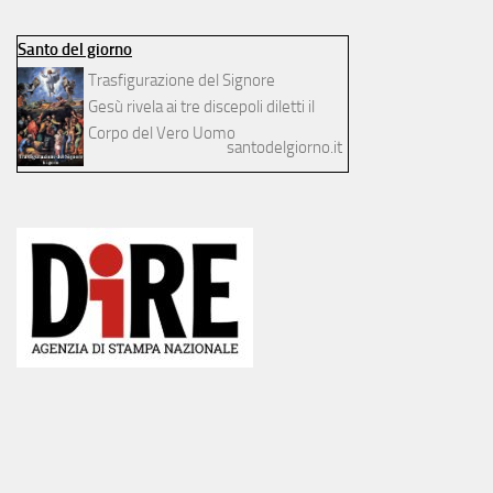
Santo del giorno
Trasfigurazione del Signore
Gesù rivela ai tre discepoli diletti il
Corpo del Vero Uomo
santodelgiorno.it