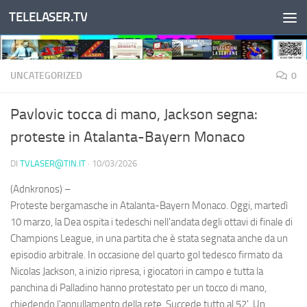
TELELASER.TV
Salta al contenuto
UNCATEGORIZED
0
Pavlovic tocca di mano, Jackson segna:
proteste in Atalanta-Bayern Monaco
DI
TVLASER@TIN.IT
·
10/03/2026
(Adnkronos) –
Proteste bergamasche in Atalanta-Bayern Monaco. Oggi, martedì
10 marzo, la Dea ospita i tedeschi nell'andata degli ottavi di finale di
Champions League, in una partita che è stata segnata anche da un
episodio arbitrale. In occasione del quarto gol tedesco firmato da
Nicolas Jackson, a inizio ripresa, i giocatori in campo e tutta la
panchina di Palladino hanno protestato per un tocco di mano,
chiedendo l'annullamento della rete. Succede tutto al 52'. Un