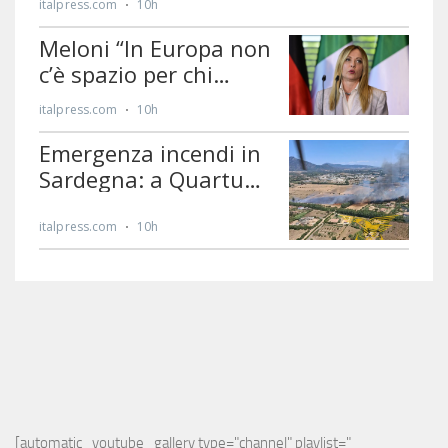
[automatic_youtube_gallery type="channel" playlist="