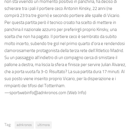
non sta vivendo un momento positivo in panchina, ha deciso di
schierare tra i pali il portiere ceco Antonin Kinsky, 22 anni (ne
compirà 23 tra tre giorni) e secondo portiere alle spalle di Vicario.
Per questa partita però il tecnico croato ha scelto di mettere in
panchina il nazionale azzurro per preferirgli proprio Kinsky, una
scelta che non ha pagato. Il portiere ceco è sembrato da subito
molto incerto, subendo tre gol nel primo quarto d'ora e rendendosi
clamorosamente protagonista della terza rete dell'Atletico Madrid.
Su un passaggio all'indietro di un compagno cerca di smistare il
pallone a destra, ma liscia la sfera e finisce per servire Julian Alvarez,
che a porta vuota fa 3-0. Risultato? La sua partita dura 17 minuti. Al
suo posto viene inserito proprio Vicario, per la disperazione e i
rimpianti dei tifosi del Tottenham.
—sportwebinfo@adnkronos.com (Web Info)
Tag:
adnkronos
ultimora