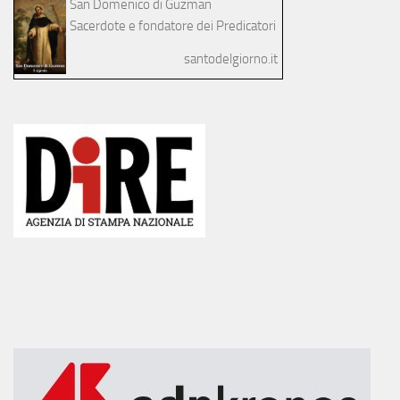
San Domenico di Guzman
Sacerdote e fondatore dei Predicatori
santodelgiorno.it