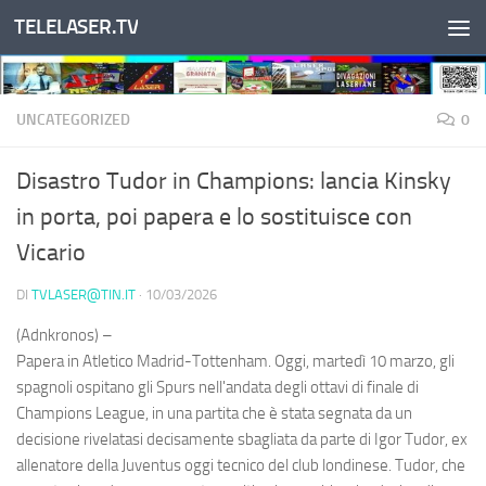
TELELASER.TV
Salta al contenuto
UNCATEGORIZED
0
Disastro Tudor in Champions: lancia Kinsky
in porta, poi papera e lo sostituisce con
Vicario
DI
TVLASER@TIN.IT
·
10/03/2026
(Adnkronos) –
Papera in Atletico Madrid-Tottenham. Oggi, martedì 10 marzo, gli
spagnoli ospitano gli Spurs nell'andata degli ottavi di finale di
Champions League, in una partita che è stata segnata da un
decisione rivelatasi decisamente sbagliata da parte di Igor Tudor, ex
allenatore della Juventus oggi tecnico del club londinese. Tudor, che