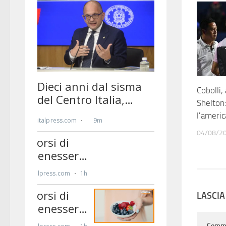
Cobolli,
Shelton:
l’americ
04/08/2
LASCI
Comm