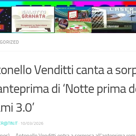
GORIZED
onello Venditti canta a sor
’anteprima di ‘Notte prima d
mi 3.0’
ER@TIN.IT
·
10/03/2026
nos) – Antonello Venditti entra a sorpresa all’anteprima rom