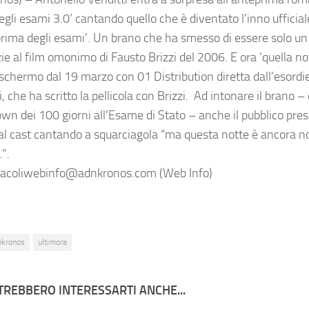
gli esami 3.0’ cantando quello che è diventato l’inno ufficia
prima degli esami’. Un brano che ha smesso di essere solo un 
ie al film omonimo di Fausto Brizzi del 2006. E ora ‘quella no
schermo dal 19 marzo con 01 Distribution diretta dall’esor
 che ha scritto la pellicola con Brizzi. Ad intonare il brano – c
wn dei 100 giorni all’Esame di Stato – anche il pubblico prese
 al cast cantando a squarciagola “ma questa notte è ancora 
”.
acoliwebinfo@adnkronos.com (Web Info)
nkronos
ultimora
TREBBERO INTERESSARTI ANCHE...