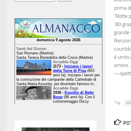
prima de
‘Notte 
'80 graz
grande 
Renzoni,
countdo
è unito
amore…
—spett
Tag:
ad
PO