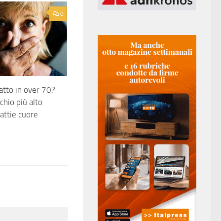
0
atto in over 70?
schio più alto
attie cuore