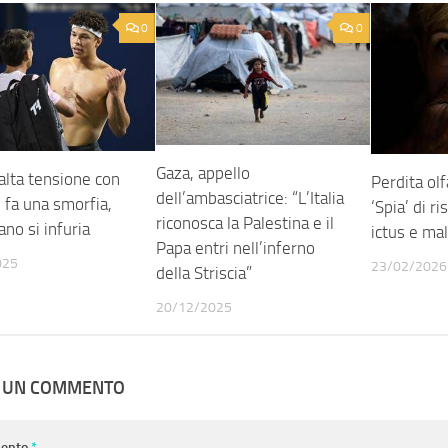
0
0
Gaza, appello
 alta tensione con
Perdita olf
dell’ambasciatrice: “L’Italia
 fa una smorfia,
‘Spia’ di ri
riconosca la Palestina e il
ano si infuria
ictus e mal
Papa entri nell’inferno
025
23/02/2026
della Striscia”
20/12/2025
A UN COMMENTO
ento
*