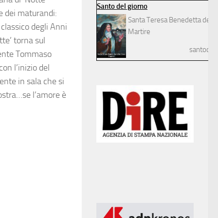
Santo del giorno
le dei maturandi:
Santa Teresa Benedetta della
classico degli Anni
Martire
tte’ torna sul
santodelg
diente Tommaso
on l’inizio del
nte in sala che si
nostra…se l’amore è