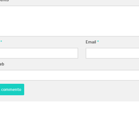
e
*
Email
*
web