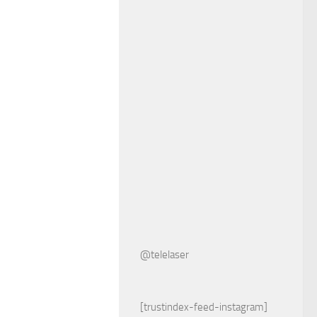
@telelaser
[trustindex-feed-instagram]