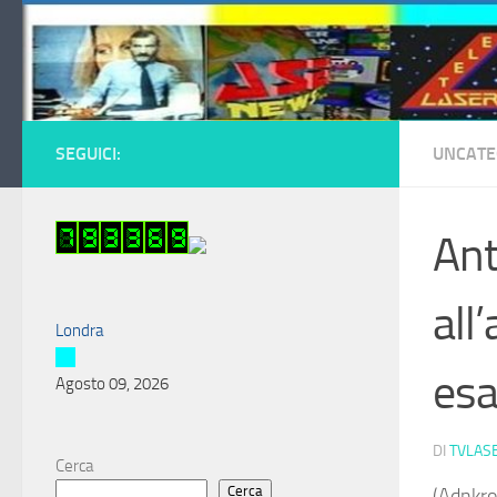
Salta al contenuto
SEGUICI:
UNCATE
Ant
all
Londra
esa
Agosto 09, 2026
DI
TVLAS
Cerca
Cerca
(Adnkro