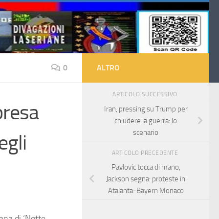
0
ALTRO
ARTICOLO SUCCESSIVO
presa
Iran, pressing su Trump per
chiudere la guerra: lo
scenario
egli
ARTICOLO PRECEDENTE
Pavlovic tocca di mano,
Jackson segna: proteste in
Atalanta-Bayern Monaco
ana di ‘Notte