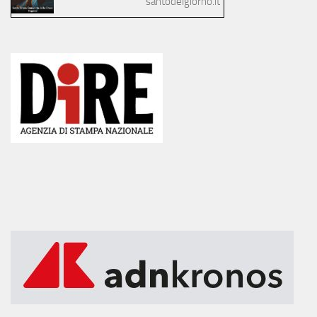
santodelgiorno.it