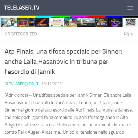
TELELASER.TV
Salta al contenuto
UNCATEGORIZED
0
Atp Finals, una tifosa speciale per Sinner:
anche Laila Hasanovic in tribuna per
l’esordio di Jannik
DI
TVLASER@TIN.IT
·
10/11/2025
(Adnkronos) – Una tifosa speciale per Jannik Sinner. C'è anche Laila
Hasanovic in tribuna alla Inalpi Arena di Torino, per tifare Jannik
Sinner nel giorno del suo esordio alle Atp Finals. La modella danese,
che solo pochi giorni fa ha compiuto 25 anni (festeggiando in Alto
Adige) è stata pizzicata dalle telecamere nei primi minuti del match
contro Felix Auger-Aliassime. Un po' di tensione nello sguardo