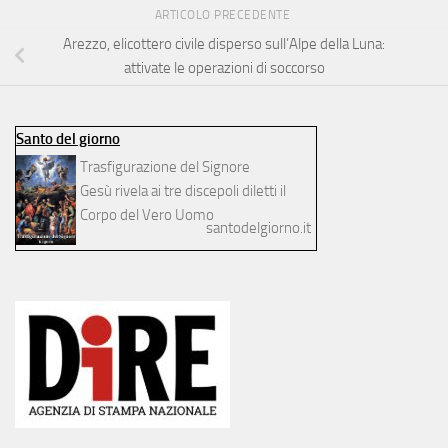
ARTICOLO PRECEDENTE
Arezzo, elicottero civile disperso sull’Alpe della Luna:
attivate le operazioni di soccorso
Santo del giorno
Trasfigurazione del Signore
Gesù rivela ai tre discepoli diletti il
Corpo del Vero Uomo
santodelgiorno.it