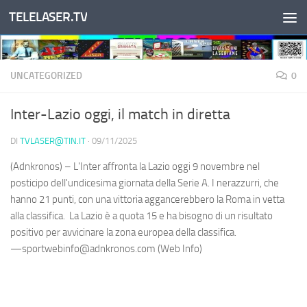
TELELASER.TV
Salta al contenuto
UNCATEGORIZED
0
Inter-Lazio oggi, il match in diretta
DI
TVLASER@TIN.IT
·
09/11/2025
(Adnkronos) – L'Inter affronta la Lazio oggi 9 novembre nel
posticipo dell'undicesima giornata della Serie A. I nerazzurri, che
hanno 21 punti, con una vittoria aggancerebbero la Roma in vetta
alla classifica. La Lazio è a quota 15 e ha bisogno di un risultato
positivo per avvicinare la zona europea della classifica.
—sportwebinfo@adnkronos.com (Web Info)