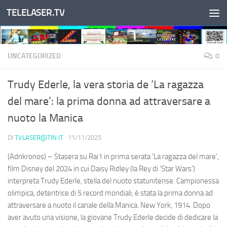
TELELASER.TV
Salta al contenuto
UNCATEGORIZED
0
Trudy Ederle, la vera storia de ‘La ragazza
del mare’: la prima donna ad attraversare a
nuoto la Manica
DI
TVLASER@TIN.IT
·
11/11/2025
(Adnkronos) – Stasera su Rai1 in prima serata 'La ragazza del mare',
film Disney del 2024 in cui Daisy Ridley (la Rey di 'Star Wars')
interpreta Trudy Ederle, stella del nuoto statunitense. Campionessa
olimpica, detentrice di 5 record mondiali, è stata la prima donna ad
attraversare a nuoto il canale della Manica. New York, 1914. Dopo
aver avuto una visione, la giovane Trudy Ederle decide di dedicare la