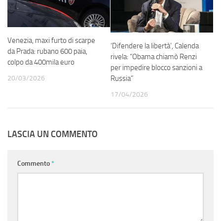
Venezia, maxi furto di scarpe
‘Difendere la libertà’, Calenda
da Prada: rubano 600 paia,
rivela: “Obama chiamò Renzi
colpo da 400mila euro
per impedire blocco sanzioni a
Russia”
20/03/2026
17/04/2026
LASCIA UN COMMENTO
Commento
*