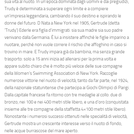
sua vita al nuoto. In un'epoca dominata dagli uomini e dai pregiudizi,
Trudy è determinata a superare ogni limite e a compiere
un'impresa leggendaria, cambiando il suo destino e ispirando le
donne del futuro. D Nata a New York nel 1905, Gertrude (detta
'Trudy') Ederle era figlia d'immigrati: sia sua madre sia suo padre
venivano dalla Germania. È lui a insistere affinché le figlie imparino a
nuotare, perché non vuole correre il rischio che affoghino in caso si
trovino in mare. E Trudy impara già da bambina, ma senza grande
trasporto: solo a 15 anni inizia ad allenarsi per la prima volta e
appare subito chiaro che è molto più veloce delle sue compagne
della Women’s Swimming Association di New York. Raccoglie
numerose vittorie nel nuoto di velocità, tanto da far parte, nel 1924,
della nazionale statunitense che partecipa ai Giochi Olimpici di Parigi.
Dalla capitale francese fa ritorno con tre medaglie al collo: due di
bronzo, nei 100 e nei 400 metri stile libero, e una d’oro (conquistata
insieme alle tre compagne della staffetta 4×100 metri stile libero).
Nonostante i numerosi successi ottenuti nelle specialità di velocità,
Gertrude mostra un crescente interesse verso il nuoto di fondo,
nelle acque burrascose del mare aperto.