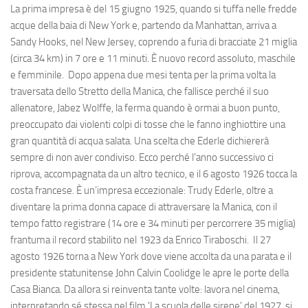
La prima impresa è del 15 giugno 1925, quando si tuffa nelle fredde
acque della baia di New York e, partendo da Manhattan, arriva a
Sandy Hooks, nel New Jersey, coprendo a furia di bracciate 21 miglia
(circa 34 km) in 7 ore e 11 minuti. È nuovo record assoluto, maschile
e femminile. Dopo appena due mesi tenta per la prima volta la
traversata dello Stretto della Manica, che fallisce perché il suo
allenatore, Jabez Wolffe, la ferma quando è ormai a buon punto,
preoccupato dai violenti colpi di tosse che le fanno inghiottire una
gran quantità di acqua salata. Una scelta che Ederle dichiererà
sempre di non aver condiviso. Ecco perché l'anno successivo ci
riprova, accompagnata da un altro tecnico, e il 6 agosto 1926 tocca la
costa francese. È un’impresa eccezionale: Trudy Ederle, oltre a
diventare la prima donna capace di attraversare la Manica, con il
tempo fatto registrare (14 ore e 34 minuti per percorrere 35 miglia)
frantuma il record stabilito nel 1923 da Enrico Tiraboschi. Il 27
agosto 1926 torna a New York dove viene accolta da una parata e il
presidente statunitense John Calvin Coolidge le apre le porte della
Casa Bianca. Da allora si reinventa tante volte: lavora nel cinema,
interpretando sé stessa nel film 'La scuola delle sirene' del 1927, si