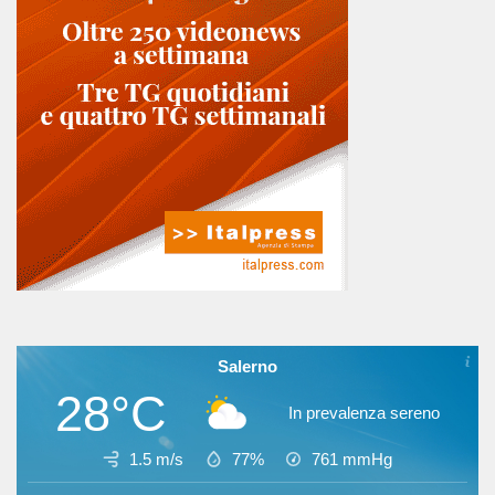
Salerno
28°C
In prevalenza sereno
1.5 m/s
77%
761
mmHg