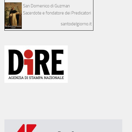
San Domenico di Guzman
Sacerdote e fondatore dei Predicatori
santodelgiorno.it