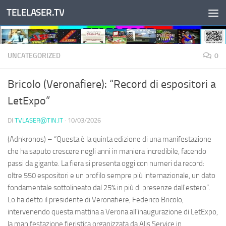
TELELASER.TV
Salta al contenuto
UNCATEGORIZED
0
Bricolo (Veronafiere): “Record di espositori a
LetExpo”
DI
TVLASER@TIN.IT
·
10/03/2026
(Adnkronos) – “Questa è la quinta edizione di una manifestazione
che ha saputo crescere negli anni in maniera incredibile, facendo
passi da gigante. La fiera si presenta oggi con numeri da record:
oltre 550 espositori e un profilo sempre più internazionale, un dato
fondamentale sottolineato dal 25% in più di presenze dall'estero”.
Lo ha detto il presidente di Veronafiere, Federico Bricolo,
intervenendo questa mattina a Verona all’inaugurazione di LetExpo,
la manifestazione fieristica organizzata da Alis Service in