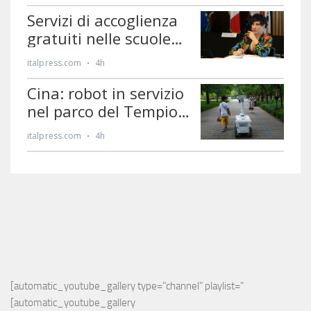
[automatic_youtube_gallery type="channel" playlist="
[automatic_youtube_gallery 