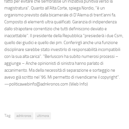
fatto per evitare che sembrasse un’iniziativa punitiva verso la
magistratura''. Quanto all'Alta Corte, spiega Nordio, ''è un
organismo previsto dalla bicamerale di D’Alema di trent’anni fa.
Composto di elementi ultra qualificati. Garanzia di indipendenza
dallo strapotere correntizio che tutti definiscono deviato e
inaccettabile''. Il presidente della Repubblica ''presiederà i due Csm,
quello dei giudici e quello dei pm. Conferirgli anche una funzione
disciplinare sarebbe stato investirlo di responsabilità incompatibili
con la sua alta carica''. ''Berlusconi ha subito numerosi processi –
aggiunge – Anche opinionisti di sinistra hanno parlato di
accanimento. Ma della necessità di separazione e sorteggio ne
avevo già scritto nel ’95. Mi permetto di rivendicarne il copyright''.
—politicawebinfo@adnkronos.com (Web Info)
Tag:
adnkronos
ultimora