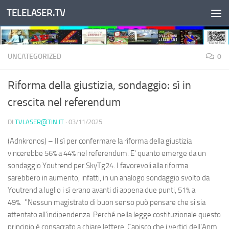
TELELASER.TV
Salta al contenuto
UNCATEGORIZED
0
Riforma della giustizia, sondaggio: sì in
crescita nel referendum
DI
TVLASER@TIN.IT
·
03/11/2025
(Adnkronos) – Il sì per confermare la riforma della giustizia
vincerebbe 56% a 44% nel referendum. E' quanto emerge da un
sondaggio Youtrend per SkyTg24. I favorevoli alla riforma
sarebbero in aumento, infatti, in un analogo sondaggio svolto da
Youtrend a luglio i sì erano avanti di appena due punti, 51% a
49%. ''Nessun magistrato di buon senso può pensare che si sia
attentato all’indipendenza. Perché nella legge costituzionale questo
principio è consacrato a chiare lettere. Capisco che i vertici dell’Anm