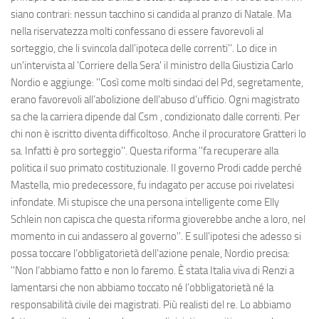
siano contrari: nessun tacchino si candida al pranzo di Natale. Ma
nella riservatezza molti confessano di essere favorevoli al
sorteggio, che li svincola dall’ipoteca delle correnti''. Lo dice in
un'intervista al 'Corriere della Sera' il ministro della Giustizia Carlo
Nordio e aggiunge: ''Così come molti sindaci del Pd, segretamente,
erano favorevoli all’abolizione dell’abuso d’ufficio. Ogni magistrato
sa che la carriera dipende dal Csm , condizionato dalle correnti. Per
chi non è iscritto diventa difficoltoso. Anche il procuratore Gratteri lo
sa. Infatti è pro sorteggio''. Questa riforma ''fa recuperare alla
politica il suo primato costituzionale. Il governo Prodi cadde perché
Mastella, mio predecessore, fu indagato per accuse poi rivelatesi
infondate. Mi stupisce che una persona intelligente come Elly
Schlein non capisca che questa riforma gioverebbe anche a loro, nel
momento in cui andassero al governo''. E sull'ipotesi che adesso si
possa toccare l’obbligatorietà dell’azione penale, Nordio precisa:
''Non l’abbiamo fatto e non lo faremo. È stata Italia viva di Renzi a
lamentarsi che non abbiamo toccato né l’obbligatorietà né la
responsabilità civile dei magistrati. Più realisti del re. Lo abbiamo