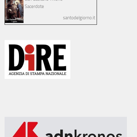
Sacerdote
santodelgiorno.it