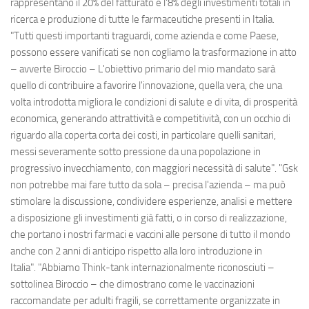
rappresentano il 20% del fatturato e l'8% degli investimenti totali in
ricerca e produzione di tutte le farmaceutiche presenti in Italia.
"Tutti questi importanti traguardi, come azienda e come Paese,
possono essere vanificati se non cogliamo la trasformazione in atto
– avverte Biroccio – L'obiettivo primario del mio mandato sarà
quello di contribuire a favorire l'innovazione, quella vera, che una
volta introdotta migliora le condizioni di salute e di vita, di prosperità
economica, generando attrattività e competitività, con un occhio di
riguardo alla coperta corta dei costi, in particolare quelli sanitari,
messi severamente sotto pressione da una popolazione in
progressivo invecchiamento, con maggiori necessità di salute". "Gsk
non potrebbe mai fare tutto da sola – precisa l'azienda – ma può
stimolare la discussione, condividere esperienze, analisi e mettere
a disposizione gli investimenti già fatti, o in corso di realizzazione,
che portano i nostri farmaci e vaccini alle persone di tutto il mondo
anche con 2 anni di anticipo rispetto alla loro introduzione in
Italia". "Abbiamo Think-tank internazionalmente riconosciuti –
sottolinea Biroccio – che dimostrano come le vaccinazioni
raccomandate per adulti fragili, se correttamente organizzate in