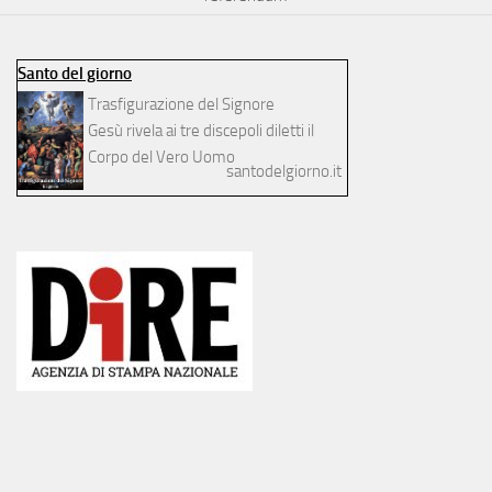
Santo del giorno
Trasfigurazione del Signore
Gesù rivela ai tre discepoli diletti il
Corpo del Vero Uomo
santodelgiorno.it