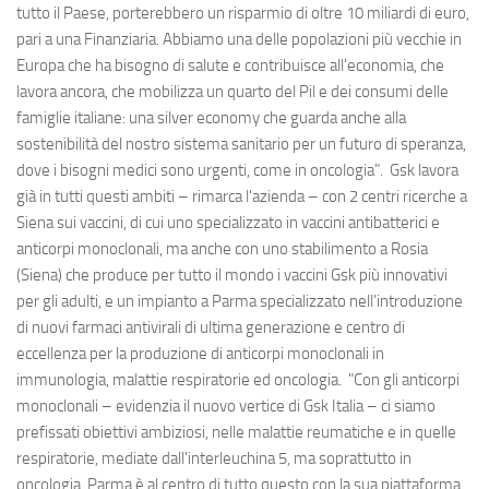
tutto il Paese, porterebbero un risparmio di oltre 10 miliardi di euro,
pari a una Finanziaria. Abbiamo una delle popolazioni più vecchie in
Europa che ha bisogno di salute e contribuisce all'economia, che
lavora ancora, che mobilizza un quarto del Pil e dei consumi delle
famiglie italiane: una silver economy che guarda anche alla
sostenibilità del nostro sistema sanitario per un futuro di speranza,
dove i bisogni medici sono urgenti, come in oncologia". Gsk lavora
già in tutti questi ambiti – rimarca l'azienda – con 2 centri ricerche a
Siena sui vaccini, di cui uno specializzato in vaccini antibatterici e
anticorpi monoclonali, ma anche con uno stabilimento a Rosia
(Siena) che produce per tutto il mondo i vaccini Gsk più innovativi
per gli adulti, e un impianto a Parma specializzato nell'introduzione
di nuovi farmaci antivirali di ultima generazione e centro di
eccellenza per la produzione di anticorpi monoclonali in
immunologia, malattie respiratorie ed oncologia. "Con gli anticorpi
monoclonali – evidenzia il nuovo vertice di Gsk Italia – ci siamo
prefissati obiettivi ambiziosi, nelle malattie reumatiche e in quelle
respiratorie, mediate dall'interleuchina 5, ma soprattutto in
oncologia. Parma è al centro di tutto questo con la sua piattaforma