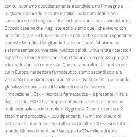
con cui lavoriamo quotidianamente e condividiamo l'impegno a
migliorare la cura della salute in Italia". Sulla nota definizione
sarcastica di Leo Longanesi "italiani buoni a nulla ma capaci di tutto",
Biroccio osserva che "negli stereotipi siamo quelli che vivono con
poca fatica grazie a buon cibo, arte e natura che crescono spontanee
a queste latitudini. Per gli addetti ai lavori", però, "abbiamo un
sistema sanitario universale invidiato dai più, università e ricercatori
sopraffini e maestranze che sanno tradurre in eccellenza i progetti
e le produzioni più complicate. Questo, e non altro, è il motivo per
cui in Europa, nel settore farmaceutico, siamo secondi solo alla
Germania e riusciamo ancora ad attrarre investimenti in un mondo
globalizzato dove siamo il fanalino di coda nel favorire
l'innovazione". Gsk – ricorda la farmaceutica – è presente in Italia
dagli inizi del '900 e ha sempre continuato a crescere come una
multinazionale a ciclo completo. Oggi conta 2 centri ricerche e 2
stabilimenti produttivi, 4.200 dipendenti, 1,6 miliardi di euro di
fatturato di cui un terzo legati all'export in oltre 100 Paesi di tutto il
mondo. Gli investimenti nel Paese, pari a 324 milioni di euro,