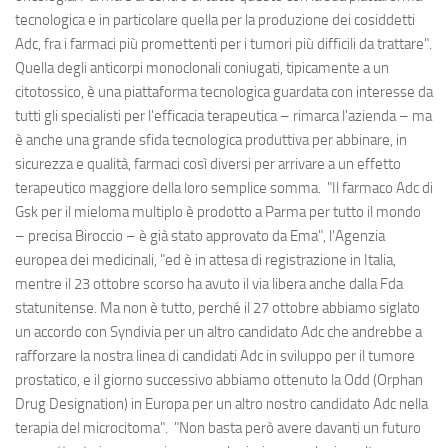
tecnologica e in particolare quella per la produzione dei cosiddetti
Adc, fra i farmaci più promettenti per i tumori più difficili da trattare".
Quella degli anticorpi monoclonali coniugati, tipicamente a un
citotossico, è una piattaforma tecnologica guardata con interesse da
tutti gli specialisti per l'efficacia terapeutica – rimarca l'azienda – ma
è anche una grande sfida tecnologica produttiva per abbinare, in
sicurezza e qualità, farmaci così diversi per arrivare a un effetto
terapeutico maggiore della loro semplice somma. "Il farmaco Adc di
Gsk per il mieloma multiplo è prodotto a Parma per tutto il mondo
– precisa Biroccio – è già stato approvato da Ema", l'Agenzia
europea dei medicinali, "ed è in attesa di registrazione in Italia,
mentre il 23 ottobre scorso ha avuto il via libera anche dalla Fda
statunitense. Ma non è tutto, perché il 27 ottobre abbiamo siglato
un accordo con Syndivia per un altro candidato Adc che andrebbe a
rafforzare la nostra linea di candidati Adc in sviluppo per il tumore
prostatico, e il giorno successivo abbiamo ottenuto la Odd (Orphan
Drug Designation) in Europa per un altro nostro candidato Adc nella
terapia del microcitoma". "Non basta però avere davanti un futuro