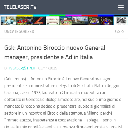
TELELASER.TV
Salta al contenuto
UNCATEGORIZED
0
Gsk: Antonino Biroccio nuovo General
manager, presidente e Ad in Italia
DI
TVLASER@TIN.IT
·
03/11/2025
(Adnkronos) – Antonino Biroccio è il nuovo General manager,
presidente e amministratore delegato di Gsk Italia. Nato a Reggio
Calabria, classe 1973, laureato in Chimica farmaceutica con
dottorato in Genetica e Biologia molecolare, nel suo primo giorno di
mandato Biroccio ha deciso di presentarsi subito ai giornalisti di
settore in un incontro al Circolo della stampa, a Milano, perché
"immediatezza, trasparenza e cooperazione – spiega – sono in
cima alle mie priorità e sentivo l'urgenza di presentarmi ai giornalisti