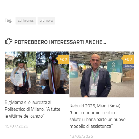
Tag:
adnkronos
ultimora
POTREBBERO INTERESSARTI ANCHE...
0
0
BigMama si è laureata al
Rebuild 2026, Miani (Sima):
Politecnico di Milano: “A tutte
“Con i condomini centri di
le vittime del cancro”
salute urbana parte un nuovo
15/07/2026
modello di assistenza”
13/05/2026