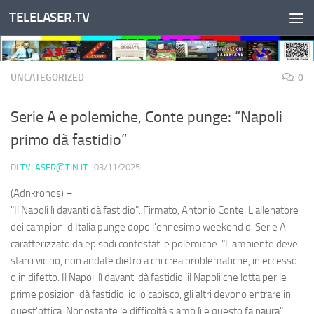
TELELASER.TV
Salta al contenuto
UNCATEGORIZED
0
Serie A e polemiche, Conte punge: “Napoli
primo dà fastidio”
DI
TVLASER@TIN.IT
·
03/11/2025
(Adnkronos) –
"Il Napoli lì davanti dà fastidio". Firmato, Antonio Conte. L'allenatore
dei campioni d'Italia punge dopo l'ennesimo weekend di Serie A
caratterizzato da episodi contestati e polemiche. "L'ambiente deve
starci vicino, non andate dietro a chi crea problematiche, in eccesso
o in difetto. Il Napoli lì davanti dà fastidio, il Napoli che lotta per le
prime posizioni dà fastidio, io lo capisco, gli altri devono entrare in
quest'ottica. Nonostante le difficoltà siamo lì e questo fa paura",