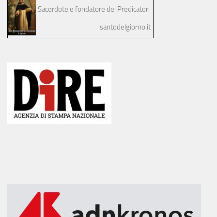
Sacerdote e fondatore dei Predicatori
santodelgiorno.it