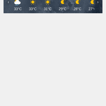
‹
›
33°C
33°C
31°C
29°C
28°C
27°C
2