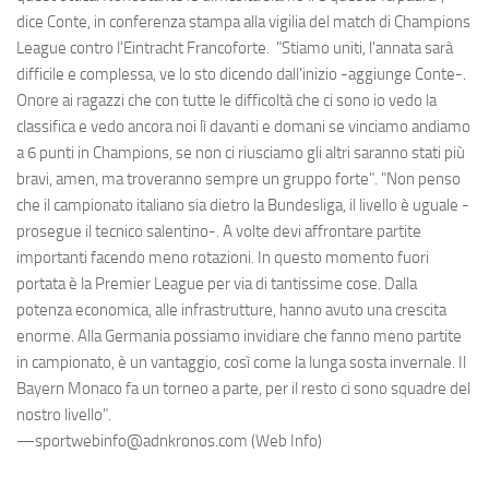
dice Conte, in conferenza stampa alla vigilia del match di Champions
League contro l'Eintracht Francoforte. "Stiamo uniti, l'annata sarà
difficile e complessa, ve lo sto dicendo dall'inizio -aggiunge Conte-.
Onore ai ragazzi che con tutte le difficoltà che ci sono io vedo la
classifica e vedo ancora noi lì davanti e domani se vinciamo andiamo
a 6 punti in Champions, se non ci riusciamo gli altri saranno stati più
bravi, amen, ma troveranno sempre un gruppo forte". "Non penso
che il campionato italiano sia dietro la Bundesliga, il livello è uguale -
prosegue il tecnico salentino-. A volte devi affrontare partite
importanti facendo meno rotazioni. In questo momento fuori
portata è la Premier League per via di tantissime cose. Dalla
potenza economica, alle infrastrutture, hanno avuto una crescita
enorme. Alla Germania possiamo invidiare che fanno meno partite
in campionato, è un vantaggio, così come la lunga sosta invernale. Il
Bayern Monaco fa un torneo a parte, per il resto ci sono squadre del
nostro livello".
—sportwebinfo@adnkronos.com (Web Info)