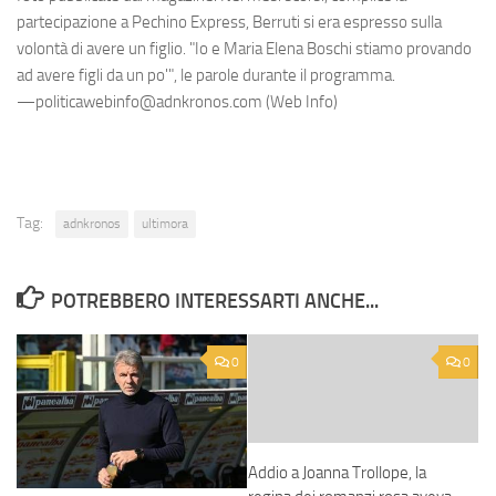
partecipazione a Pechino Express, Berruti si era espresso sulla
volontà di avere un figlio. "Io e Maria Elena Boschi stiamo provando
ad avere figli da un po'", le parole durante il programma.
—politicawebinfo@adnkronos.com (Web Info)
Tag:
adnkronos
ultimora
POTREBBERO INTERESSARTI ANCHE...
0
0
Addio a Joanna Trollope, la