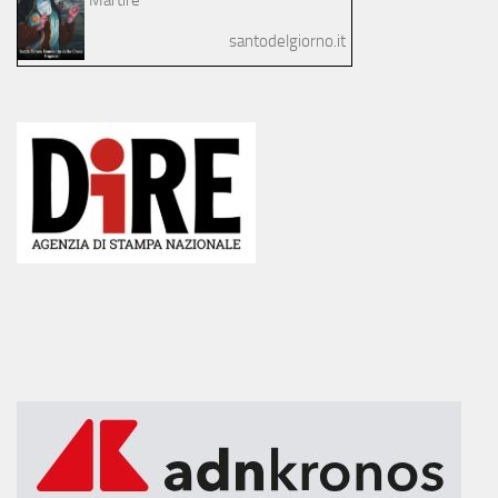
santodelgiorno.it