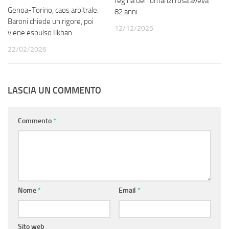
regina dei romanzi rosa aveva
Genoa-Torino, caos arbitrale:
82 anni
Baroni chiede un rigore, poi
12/12/2025
viene espulso Ilkhan
22/02/2026
LASCIA UN COMMENTO
Commento
*
Nome
*
Email
*
Sito web