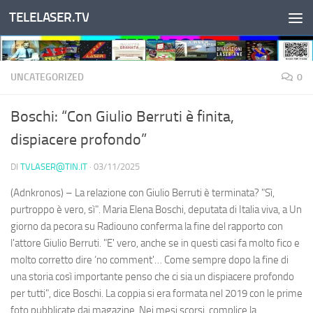
TELELASER.TV
Salta al contenuto
UNCATEGORIZED
0
Boschi: “Con Giulio Berruti è finita,
dispiacere profondo”
DI
TVLASER@TIN.IT
·
03/11/2025
(Adnkronos) – La relazione con Giulio Berruti è terminata? "Sì,
purtroppo è vero, sì". Maria Elena Boschi, deputata di Italia viva, a Un
giorno da pecora su Radiouno conferma la fine del rapporto con
l'attore Giulio Berruti. "E' vero, anche se in questi casi fa molto fico e
molto corretto dire ‘no comment'… Come sempre dopo la fine di
una storia così importante penso che ci sia un dispiacere profondo
per tutti", dice Boschi. La coppia si era formata nel 2019 con le prime
foto pubblicate dai magazine. Nei mesi scorsi, complice la