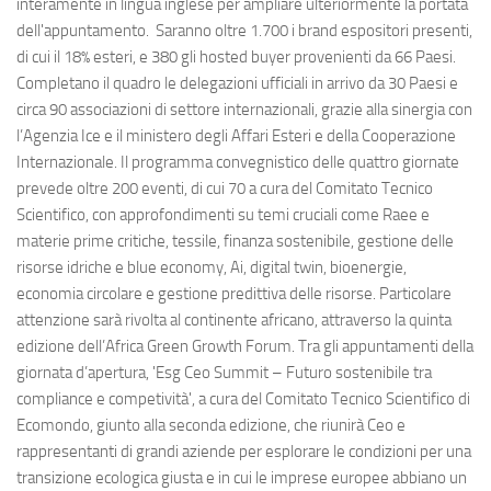
interamente in lingua inglese per ampliare ulteriormente la portata
dell'appuntamento. Saranno oltre 1.700 i brand espositori presenti,
di cui il 18% esteri, e 380 gli hosted buyer provenienti da 66 Paesi.
Completano il quadro le delegazioni ufficiali in arrivo da 30 Paesi e
circa 90 associazioni di settore internazionali, grazie alla sinergia con
l’Agenzia Ice e il ministero degli Affari Esteri e della Cooperazione
Internazionale. Il programma convegnistico delle quattro giornate
prevede oltre 200 eventi, di cui 70 a cura del Comitato Tecnico
Scientifico, con approfondimenti su temi cruciali come Raee e
materie prime critiche, tessile, finanza sostenibile, gestione delle
risorse idriche e blue economy, Ai, digital twin, bioenergie,
economia circolare e gestione predittiva delle risorse. Particolare
attenzione sarà rivolta al continente africano, attraverso la quinta
edizione dell’Africa Green Growth Forum. Tra gli appuntamenti della
giornata d’apertura, 'Esg Ceo Summit – Futuro sostenibile tra
compliance e competività', a cura del Comitato Tecnico Scientifico di
Ecomondo, giunto alla seconda edizione, che riunirà Ceo e
rappresentanti di grandi aziende per esplorare le condizioni per una
transizione ecologica giusta e in cui le imprese europee abbiano un