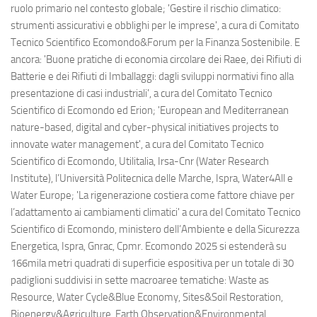
ruolo primario nel contesto globale; 'Gestire il rischio climatico:
strumenti assicurativi e obblighi per le imprese', a cura di Comitato
Tecnico Scientifico Ecomondo&Forum per la Finanza Sostenibile. E
ancora: 'Buone pratiche di economia circolare dei Raee, dei Rifiuti di
Batterie e dei Rifiuti di Imballaggi: dagli sviluppi normativi fino alla
presentazione di casi industriali', a cura del Comitato Tecnico
Scientifico di Ecomondo ed Erion; 'European and Mediterranean
nature-based, digital and cyber-physical initiatives projects to
innovate water management', a cura del Comitato Tecnico
Scientifico di Ecomondo, Utilitalia, Irsa-Cnr (Water Research
Institute), l’Università Politecnica delle Marche, Ispra, Water4All e
Water Europe; 'La rigenerazione costiera come fattore chiave per
l’adattamento ai cambiamenti climatici' a cura del Comitato Tecnico
Scientifico di Ecomondo, ministero dell’Ambiente e della Sicurezza
Energetica, Ispra, Gnrac, Cpmr. Ecomondo 2025 si estenderà su
166mila metri quadrati di superficie espositiva per un totale di 30
padiglioni suddivisi in sette macroaree tematiche: Waste as
Resource, Water Cycle&Blue Economy, Sites&Soil Restoration,
Bioenergy&Agriculture, Earth Observation&Environmental