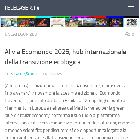
TELELASER.TV
Salta al contenuto
UNCATEGORIZED
0
Al via Ecomondo 2025, hub internazionale
della transizione ecologica
DI
TVLASER@TIN.IT
·
03/11/2025
(Adnkronos) – Inizia domani, martedì 4 novembre, e proseguirà
fino a venerdì 7 novembre la 28esima edizione di Ecomondo.
L'evento, organizzato da Italian Exhibition Group (Ieg) e punto di
riferimento in Europa e nell'area del Mediterraneo per la green,
blue e circular economy, conferma il suo ruolo di piattaforma
internazionale di ricerca e innovazione, riunendo istituzioni, imprese
e mondo scientifico per discutere sfide e opportunità legate alla
politica ambientale e alla transizione verso un’economia circolare.