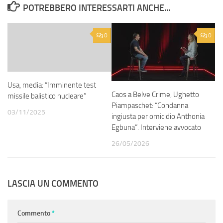
POTREBBERO INTERESSARTI ANCHE...
0
0
Usa, media: “Imminente test
Caos a Belve Crime, Ughetto
missile balistico nucleare”
Piampaschet: “Condanna
03/11/2025
ingiusta per omicidio Anthonia
Egbuna”. Interviene avvocato
26/05/2026
LASCIA UN COMMENTO
Commento
*