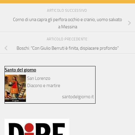
ARTICOLO SUCCESSIVO
Corno di una capra gli perfora occhio e cranio, uomo salvato
a Messina
ARTICOLO PRECEDENTE
Boschi: “Con Giulio Berruti è finita, dispiacere profondo”
Santo del giorno
San Lorenzo
Diacono e martire
santodelgiorno.it