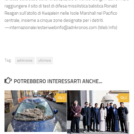
raggiungere il sito di test di difesa missilistica balistica Ronald
Reagan sull'atollo di Kwajalein nelle Isole Marshall nel Pacifico
centrale, insieme a cinque zone designate per i detriti.
—internazionale/esteriwebinfo@adnkronos.com (Web Info)
Tag:
adnkronos
ultimora
POTREBBERO INTERESSARTI ANCHE...
0
0