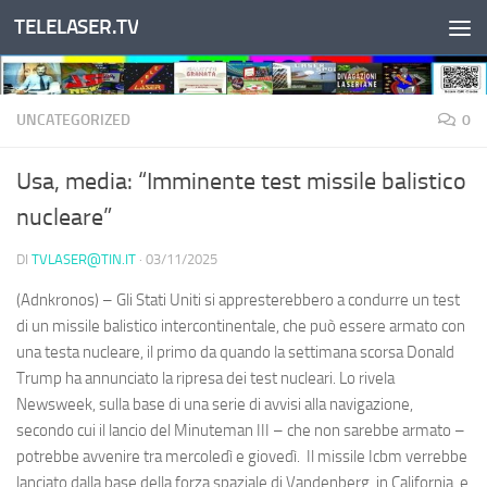
TELELASER.TV
Salta al contenuto
UNCATEGORIZED
0
Usa, media: “Imminente test missile balistico
nucleare”
DI
TVLASER@TIN.IT
·
03/11/2025
(Adnkronos) – Gli Stati Uniti si appresterebbero a condurre un test
di un missile balistico intercontinentale, che può essere armato con
una testa nucleare, il primo da quando la settimana scorsa Donald
Trump ha annunciato la ripresa dei test nucleari. Lo rivela
Newsweek, sulla base di una serie di avvisi alla navigazione,
secondo cui il lancio del Minuteman III – che non sarebbe armato –
potrebbe avvenire tra mercoledì e giovedì. Il missile Icbm verrebbe
lanciato dalla base della forza spaziale di Vandenberg, in California, e