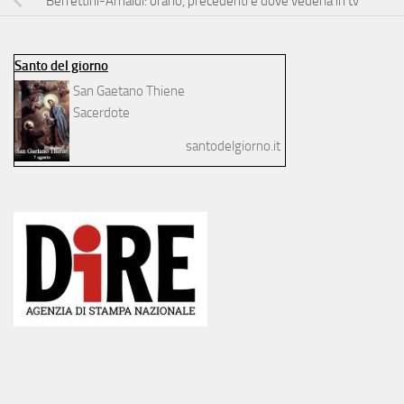
Berrettini-Arnaldi: orario, precedenti e dove vederla in tv
Santo del giorno
San Gaetano Thiene
Sacerdote
santodelgiorno.it