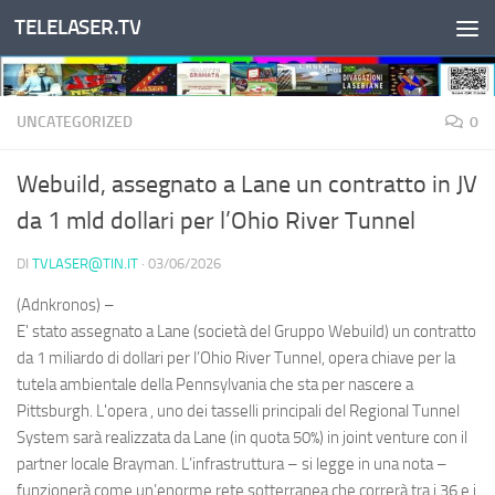
TELELASER.TV
Salta al contenuto
UNCATEGORIZED
0
Webuild, assegnato a Lane un contratto in JV
da 1 mld dollari per l’Ohio River Tunnel
DI
TVLASER@TIN.IT
·
03/06/2026
(Adnkronos) –
E' stato assegnato a Lane (società del Gruppo Webuild) un contratto
da 1 miliardo di dollari per l’Ohio River Tunnel, opera chiave per la
tutela ambientale della Pennsylvania che sta per nascere a
Pittsburgh. L'opera , uno dei tasselli principali del Regional Tunnel
System sarà realizzata da Lane (in quota 50%) in joint venture con il
partner locale Brayman. L’infrastruttura – si legge in una nota –
funzionerà come un’enorme rete sotterranea che correrà tra i 36 e i