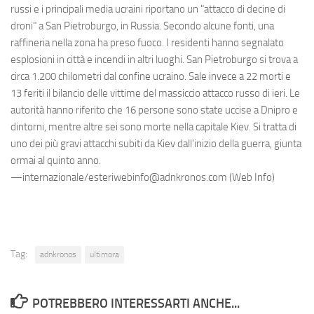
russi e i principali media ucraini riportano un "attacco di decine di
droni" a San Pietroburgo, in Russia. Secondo alcune fonti, una
raffineria nella zona ha preso fuoco. I residenti hanno segnalato
esplosioni in città e incendi in altri luoghi. San Pietroburgo si trova a
circa 1.200 chilometri dal confine ucraino. Sale invece a 22 morti e
13 feriti il bilancio delle vittime del massiccio attacco russo di ieri. Le
autorità hanno riferito che 16 persone sono state uccise a Dnipro e
dintorni, mentre altre sei sono morte nella capitale Kiev. Si tratta di
uno dei più gravi attacchi subiti da Kiev dall'inizio della guerra, giunta
ormai al quinto anno.
—internazionale/esteriwebinfo@adnkronos.com (Web Info)
Tag:
adnkronos
ultimora
POTREBBERO INTERESSARTI ANCHE...