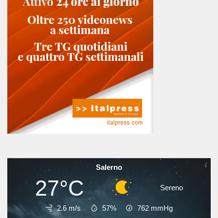
Salerno
27°C
Sereno
2.6 m/s
57%
762
mmHg