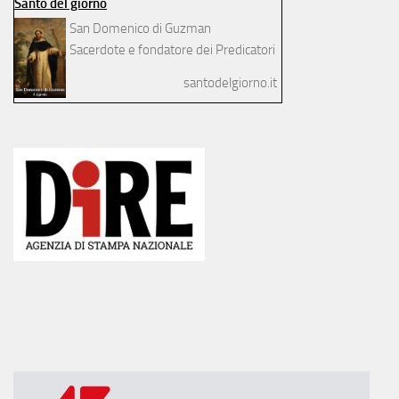
Santo del giorno
San Domenico di Guzman
Sacerdote e fondatore dei Predicatori
santodelgiorno.it