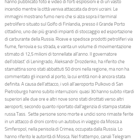
hanno pubblicato foto e video di forti esplosioni e di un vasto
incendio mentre la città veniva attaccata da droni ucraini. Le
immagini mostrano fumo nero che si alza sopra il terminal
petrolifero situato sul Golfo di Finlandia, presso il Grande Porto
cittadino, uno dei più grandi impianti di stoccaggio ed esportazione
di carburante della Russia. Riceve e spedisce prodotti petroliferi via
fiume, ferrovia e su strada, e vanta un volume di movimentazione
stimato di 12,5 milioni di tonnellate all'anno. Il governatore
dell'oblast' di Leningrado, Aleksandr Drozdenko, ha riferito che
stamattina sono stati abbattuti 50 droni nella regione, ma non ha
commentato gli incendi al porto, la cui entità non è ancora stata
definita. A causa dell'attacco, i voli all'aeroporto Pulkovo di San
Pietroburgo hanno subito interruzioni: quasi 30 hanno subito ritardi
superiori alle due ore e altri nove sono stati dirottati verso altri
aeroporti, secondo quanto riportato dall'agenzia di stampa statale
russa Tass. Sette persone sono morte e undici sono rimaste ferite
in un attacco di droni contro un autobus in viaggio da Mosca a
Simferopol, nella penisola di Crimea, occupata dalla Russia. Lo
hanno riferito le autorità di Mosca. Nel frattempo, canali Telegram