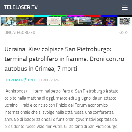
TELELASER.TV
Salta al contenuto
UNCATEGORIZED
0
Ucraina, Kiev colpisce San Pietroburgo:
terminal petrolifero in fiamme. Droni contro
autobus in Crimea, 7 morti
DI
TVLASER@TIN.IT
·
03/06/2026
(Adnkronos) – Il terminal petrolifero di San Pietroburgo è stato
colpito nella mattina di oggi, mercoledì 3 giugno, da un attacco
ucraino. Il raid è coinciso con l'inizio del Forum economico
internazionale che si svolge nella città russa, una conferenza
annuale di leader aziendali e funzionari governativi ospitata dal
presidente russo Vladimir Putin. Gli abitanti di San Pietroburgo