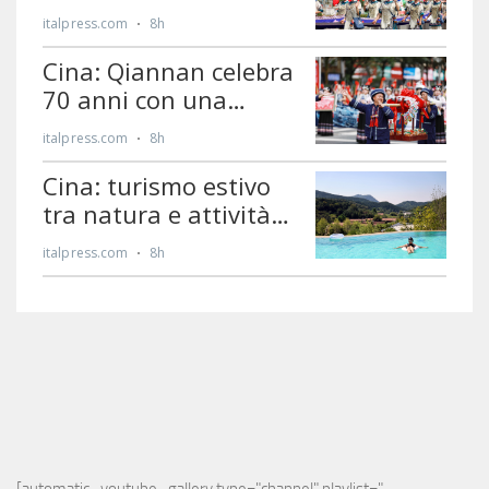
[automatic_youtube_gallery type="channel" playlist="