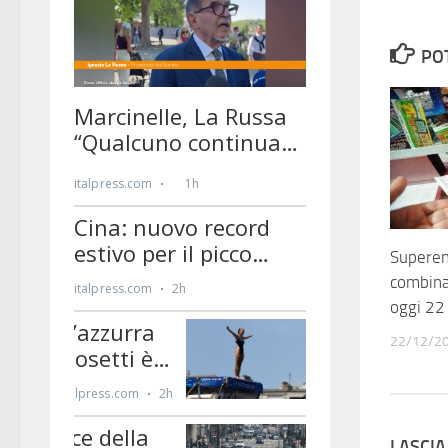
PO
Superen
combina
oggi 22
22/12/2
LASCI