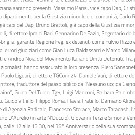
ziaria saranno presenti: Massimo Parisi, vice capo Dap; Cris
o dipartimento per la Giustizia minorile e di comunità, Carlo 
ià capi del Dap, Bruno Brattoli, già capo della Giustizia minori
lli, direttore Ipm di Bari, Gennarino De Fazio, Segretario dell
Sbriglia, garante Regione Fvg, ex detenuti come Fulvio Rizzo 
di errori giudiziari come Gian Luca Baldassarri e Marco Milane
i e Andrea Noia del Movimento Italiano Diritti Detenuti. Tra gli
e giornalisti hanno assicurato la loro presenza: Piero Sansonet
 Paolo Liguori, direttore TGCom 24, Daniele Varì, direttore de 
crittore, traduttore del passo biblico da “Nessuno uccida Cain
Caino”, Guido Del Turco, Tg5, Luigi Manconi, Barbara Palombe
i, Guido Vitiello, Filippo Roma, Flavia Fratello, Damiano Alipr
re di Agenzia Radicale, Francesco Storace, Marco Taradash, l’
no D’Aurelio (in arte N’Duccio), Giovanni Terzi e Simona Ven
a, dalle 12 alle 13:30, nel 38° Anniversario della sua scompa
a Scopelliti ricorderemo Enzo Tortora, vittima di un sistema 