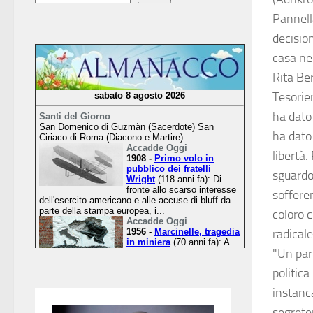
Pannell
decision
casa nel
Rita Ber
Tesorie
ha dato 
ha dato 
libertà
sguardo 
soffere
coloro c
radicale
"Un part
politic
instanc
segreter