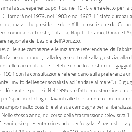
ima la sua esperienza politica: nel 1976 viene eletto per la p
 Ci tornerà nel 1979, nel 1983 e nel 1987. E' stato europarl
onino, ma anche presidente della XIII circoscrizione del Comu
iere comunale a Trieste, Catania, Napoli, Teramo, Roma e l'Aqu
ere regionale del Lazio e dell'Abruzzo.
voli le sue campagne e le iniziative referendarie: dall'aboliz
la fame nel mondo, dalla legge elettorale alla giustizia, all
ne delle carceri italiane. Celebre il duello a distanza ingaggia
el 1991 con la consultazione referendario sulla preferenza un
te l'invito del leader socialista ad "andare al mare", il 9 giug
 andò a votare per il sì. Nel 1995 si è fatto arrestare, insieme 
i, per 'spaccio' di droga. Davanti alle telecamere opportunam
più ampio risalto possibile alla sua campagna per la liberalizz
 Nello stesso anno, nel corso della trasmissione televisiva 'L'It
Eusanio, si è presentato in studio per 'regalare' hashish. La 
Caino del 19 maggio ha un titolo: "10 anni 'senza' Marco Pann