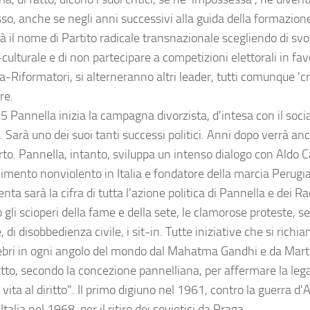
sso, anche se negli anni successivi alla guida della formazion
 il nome di Partito radicale transnazionale scegliendo di svol
-culturale e di non partecipare a competizioni elettorali in fav
-Riformatori, si alterneranno altri leader, tutti comunque 'cre
re.
 Pannella inizia la campagna divorzista, d'intesa con il socia
 Sarà uno dei suoi tanti successi politici. Anni dopo verrà anc
rto. Pannella, intanto, sviluppa un intenso dialogo con Aldo Ca
imento nonviolento in Italia e fondatore della marcia Perugia-
nta sarà la cifra di tutta l'azione politica di Pannella e dei Ra
 gli scioperi della fame e della sete, le clamorose proteste, 
, di disobbedienza civile, i sit-in. Tutte iniziative che si rich
lebri in ogni angolo del mondo dal Mahatma Gandhi e da Mart
tto, secondo la concezione pannelliana, per affermare la legalit
a vita al diritto". Il primo digiuno nel 1961, contro la guerra d'
 Italia nel 1968, per il ritiro dei sovietici da Praga.