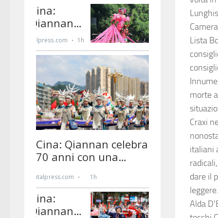
Lunghiss
Camera.
Lista B
consigl
consigli
Innumere
morte al
situazio
Craxi n
nonostan
italiani
radical
dare il 
leggere.
Alda D'
tocchi 