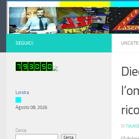
Salta al contenuto
SEGUICI:
UNCATE
Die
l’o
Londra
ric
Agosto 08, 2026
DI
TVLAS
Cerca
Cerca
(Adnkro