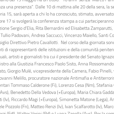
a una presenza". Dalle 10 di mattina alle 20 della sera, la se
ria 15, sarà aperta a chi lo ha conosciuto, stimato, avversato
ore 17 si svolgerà la conferenza stampa a cui parteciperanno i
ione Sergio d’Elia, Rita Bernardini ed Elisabetta Zamparutti, 
 Tullio Padovani, Andrea Saccucci, Vincenzo Maiello, Santi C
iglio Direttivo Pietro Cavallotti. Nel corso della giornata sono
ti di rappresentanti delle istituzioni e della comunità penitenz
tuali, artisti e giornalisti tra cui il presidente del Senato Ignazi
istro alla Giustizia Francesco Paolo Sisto, Anna Rossomando
ato, Giorgio Mulé, vicepresidente della Camera, Fabio Pinelli,
ovanni Melillo, procuratore nazionale Antimafia e Antiterrori
ntari Tommaso Calderone (Fi), Lorenzo Cesa (Nm), Stefania Cra
(Avs), Benedetto Della Vedova (+Europa), Maria Chiara Gadda 
ti (Iv), Riccardo Magi (+Europa), Simonetta Matone (Lega), And
 Pozzolo (Fn), Matteo Renzi (Iv), Ivan Scalfarotto (Iv), Marco
erzi (FdI), Walter Verini (Pd) e Luana Zanella (Avs). Per la co