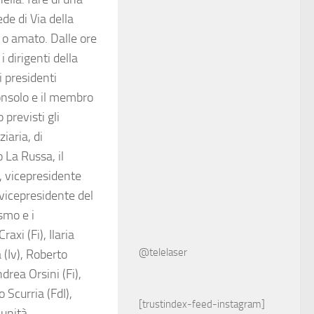
de di Via della
 o amato. Dalle ore
 dirigenti della
i presidenti
onsolo e il membro
 previsti gli
iaria, di
o La Russa, il
, vicepresidente
 vicepresidente del
smo e i
xi (Fi), Ilaria
@telelaser
(Iv), Roberto
rea Orsini (Fi),
 Scurria (FdI),
[trustindex-feed-instagram]
munità