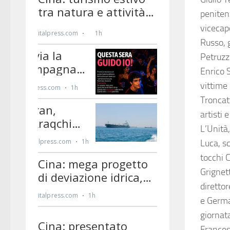
peniten
vicecap
Russo, g
Petruzze
Enrico 
vittime 
Troncatt
artisti 
L’Unità,
Luca, s
tocchi 
Grignett
diretto
e Germa
giornat
Francesc