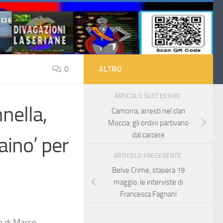
0
ALTRO
ARTICOLO SUCCESSIVO
nella,
Camorra, arresti nel clan
Moccia: gli ordini partivano
dal carcere
aino’ per
ARTICOLO PRECEDENTE
Belve Crime, stasera 19
maggio: le interviste di
Francesca Fagnani
e di Marco