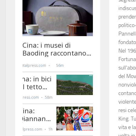
indiscu
prenderà
politico
Pannella
fondato
Nel 1965
Fortuna.
sull'abo
del Mov
nonviole
contano
violente
resi ce
King. Tu
vita e l
volta in