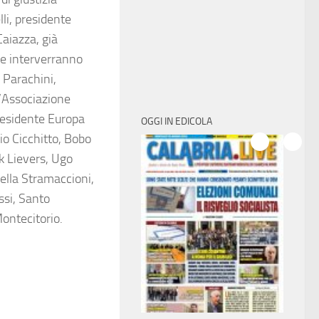
li, presidente
aiazza, già
 e interverranno
a Parachini,
’Associazione
Presidente Europa
OGGI IN EDICOLA
io Cicchitto, Bobo
k Lievers, Ugo
riella Stramaccioni,
si, Santo
Montecitorio.