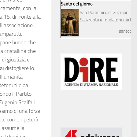
Santo del giorno
icamente, con la
San Domenico di Guzman
 15, di fronte alla
Sacerdote e fondatore dei Pre
ll’associazione,
santodelg
Zamparutti,
n pane buono che
a cristallina che
di giustizia e
i distogliere lo
ell’umanità
detenuti e da
ondò il Partito
Eugenio Scalfari.
tesimo di una forza
zia, come ripeterà
a assume la
ta il dominus