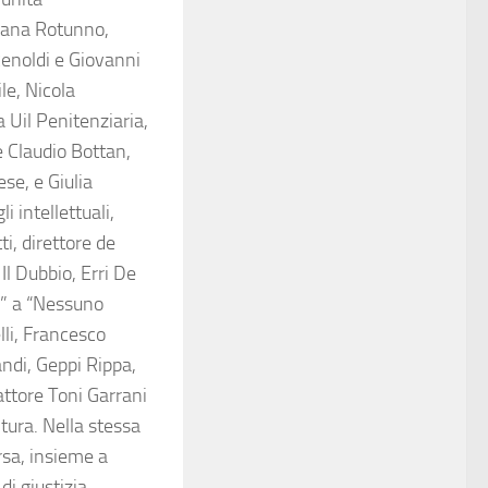
tiana Rotunno,
Renoldi e Giovanni
le, Nicola
a Uil Penitenziaria,
e Claudio Bottan,
se, e Giulia
 intellettuali,
ti, direttore de
Il Dubbio, Erri De
o” a “Nessuno
lli, Francesco
andi, Geppi Rippa,
attore Toni Garrani
tura. Nella stessa
rsa, insieme a
di giustizia