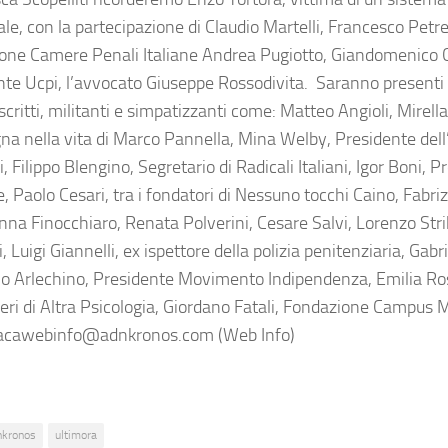
e, con la partecipazione di Claudio Martelli, Francesco Petrel
ione Camere Penali Italiane Andrea Pugiotto, Giandomenico C
nte Ucpi, l’avvocato Giuseppe Rossodivita. Saranno presenti
iscritti, militanti e simpatizzanti come: Matteo Angioli, Mirell
a nella vita di Marco Pannella, Mina Welby, Presidente dell
, Filippo Blengino, Segretario di Radicali Italiani, Igor Boni, 
, Paolo Cesari, tra i fondatori di Nessuno tocchi Caino, Fabriz
Anna Finocchiaro, Renata Polverini, Cesare Salvi, Lorenzo Stri
, Luigi Giannelli, ex ispettore della polizia penitenziaria, Gab
 Arlechino, Presidente Movimento Indipendenza, Emilia Ros
ri di Altra Psicologia, Giordano Fatali, Fondazione Campus 
cawebinfo@adnkronos.com (Web Info)
nkronos
ultimora