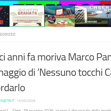
GORIZED
ci anni fa moriva Marco Pan
maggio di ‘Nessuno tocchi C
ordarlo
ER@TIN.IT
·
19/05/2026
nos) – Oggi, 19 maggio 2026, ricorre il decennale dalla mort