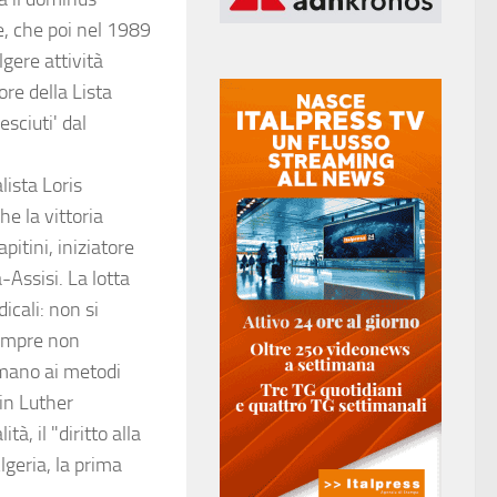
e, che poi nel 1989
gere attività
ore della Lista
sciuti' dal
lista Loris
he la vittoria
pitini, iniziatore
Assisi. La lotta
dicali: non si
sempre non
iamano ai metodi
in Luther
à, il "diritto alla
Algeria, la prima