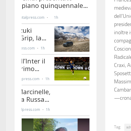
medieval
dell’Un
preside
inoltre 
compagn
Coscioni
Radicale
Craxi, 
Sposetti
Massimo
Cambare
—crona
Tag:
ad