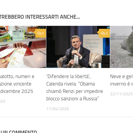
TREBBERO INTERESSARTI ANCHE...
0
0
alotto, numeri e
‘Difendere la libertà’,
Neve e gel
zione vincente
Calenda rivela: “Obama
inverno è i
 dicembre 2025
chiamò Renzi per impedire
22/11/2025
blocco sanzioni a Russia”
025
17/04/2026
A UN COMMENTO