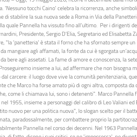
a. 'Nessuno tocchi Caino' celebra la ricorrenza, anche simbol
e di stabilire la sua nuova sede a Roma in Via della Panetteria
la quale Pannella ha vissuto fino all’ultimo. Per i dirigenti de
nardini, Presidente, Sergio D’Elia, Segretario ed Elisabetta 
re, "la 'panetteria' è stata il forno che ha sfornato sempre u
da mangiare agli affamati, la fonte da cui è sgorgata un’acqu
da bere agli assetati. La fame di amore e conoscenza, la sete 
. Proseguiremo insieme a lui, ad affermare che non bisogna ma
dal carcere: il luogo dove vive la comunità penitenziaria, qu
nte che Marco ha forse amato più di ogni altra, composta da 
he, come li chiamava lui, sono i detenenti". Marco Pannella f
 nel 1955, insieme a personaggi del calibro di Leo Valiani ed 
ito nuovo per una politica nuova", lo slogan scelto per il bat
a nata, paradossalmente, per combattere proprio la partitocra
abilmente Pannella nel corso dei decenni. Nel 1963 Pannell
ia, di fatto, dicono i suoi critici, se ne 'impossessa', ne diven