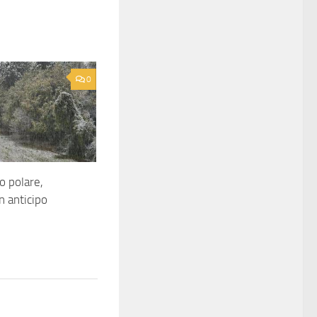
0
o polare,
n anticipo