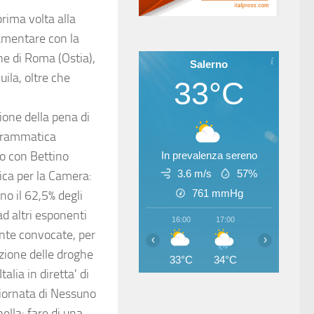
rima volta alla
amentare con la
ne di Roma (Ostia),
Salerno
ila, oltre che
33°C
ione della pena di
a drammatica
to con Bettino
In prevalenza sereno
3.6 m/s
57%
ica per la Camera:
761
mmHg
no il 62,5% degli
ad altri esponenti
16:00
17:00
18:00
19
ente convocate, per
‹
›
azione delle droghe
33°C
34°C
34°C
33
alia in diretta' di
giornata di Nessuno
ella: fare di una