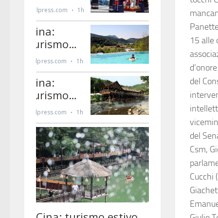
mancanz
Panette
15 alle 
associaz
d’onore
del Cons
interven
intellet
vicemin
del Sen
Csm, Gi
parlame
Cucchi 
Giachet
Emanuele
Giulio T