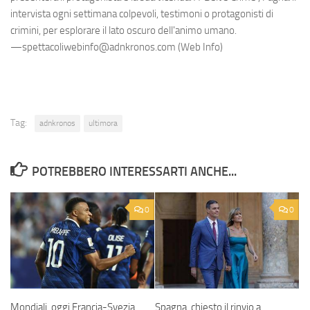
intervista ogni settimana colpevoli, testimoni o protagonisti di
crimini, per esplorare il lato oscuro dell'animo umano.
—spettacoliwebinfo@adnkronos.com (Web Info)
Tag:
adnkronos
ultimora
POTREBBERO INTERESSARTI ANCHE...
0
0
Mondiali, oggi Francia-Svezia
Spagna, chiesto il rinvio a