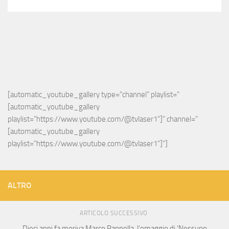
[automatic_youtube_gallery type="channel" playlist="
[automatic_youtube_gallery 
playlist="https://www.youtube.com/@tvlaser1"]" channel="
[automatic_youtube_gallery 
playlist="https://www.youtube.com/@tvlaser1"]"]
ALTRO
ARTICOLO SUCCESSIVO
Dieci anni fa moriva Marco Pannella, l’omaggio di ‘Nessuno