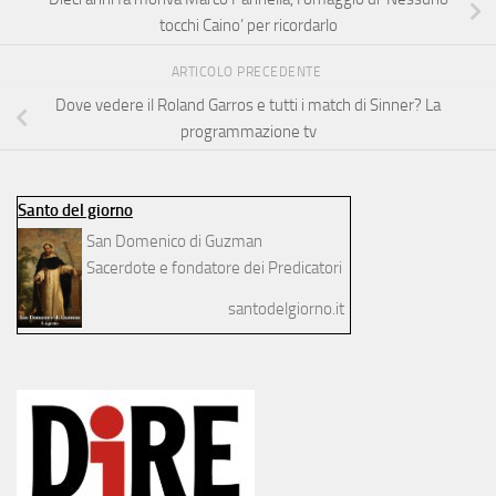
tocchi Caino’ per ricordarlo
ARTICOLO PRECEDENTE
Dove vedere il Roland Garros e tutti i match di Sinner? La
programmazione tv
Santo del giorno
San Domenico di Guzman
Sacerdote e fondatore dei Predicatori
santodelgiorno.it