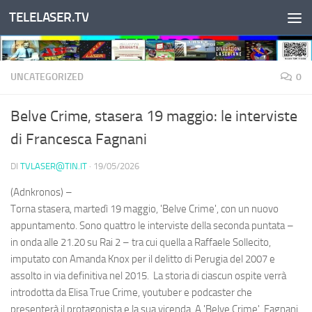
TELELASER.TV
Salta al contenuto
UNCATEGORIZED
0
Belve Crime, stasera 19 maggio: le interviste
di Francesca Fagnani
DI
TVLASER@TIN.IT
·
19/05/2026
(Adnkronos) –
Torna stasera, martedì 19 maggio, 'Belve Crime', con un nuovo
appuntamento. Sono quattro le interviste della seconda puntata –
in onda alle 21.20 su Rai 2 – tra cui quella a Raffaele Sollecito,
imputato con Amanda Knox per il delitto di Perugia del 2007 e
assolto in via definitiva nel 2015. La storia di ciascun ospite verrà
introdotta da Elisa True Crime, youtuber e podcaster che
presenterà il protagonista e la sua vicenda. A 'Belve Crime', Fagnani