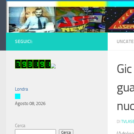
Salta al contenuto
SEGUICI:
UNCATE
Gic
gua
Londra
nuo
Agosto 08, 2026
DI
TVLAS
Cerca
Cerca
(Adnkro