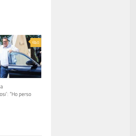
0
la
si’: “Ho perso