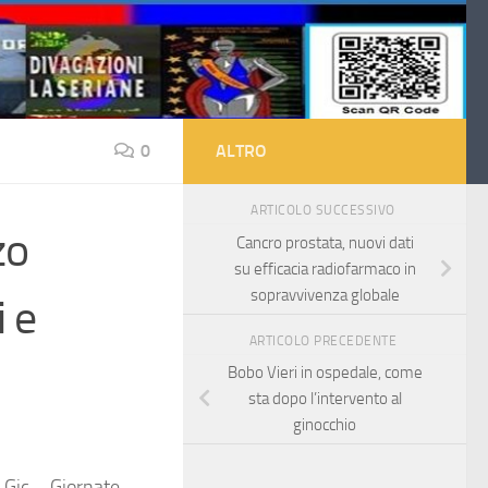
0
ALTRO
ARTICOLO SUCCESSIVO
zo
Cancro prostata, nuovi dati
su efficacia radiofarmaco in
sopravvivenza globale
i e
ARTICOLO PRECEDENTE
Bobo Vieri in ospedale, come
sta dopo l’intervento al
ginocchio
 Gic – Giornate