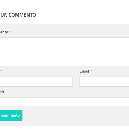
A UN COMMENTO
ento
*
e
*
Email
*
web