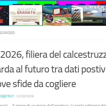
GORIZED
 2026, filiera del calcestruz
rda al futuro tra dati postiv
ve sfide da cogliere
ER@TIN.IT
·
12/03/2026
nos) – A meno di un mese dall'apertura, la sesta edizione del