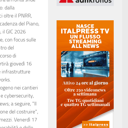
: dalla
i oltre il PNRR,
scadenza del Piano,
, il GIC 2026
e, con focus sulle
ntro del
corso di
tirà giovedì 16
 infrastrutture
works.
rogeno nei cantieri
 e cybersecurity,
s; a seguire, "Il
one del costruire",
 mezzi. Venerdì 17
erabilità e delle