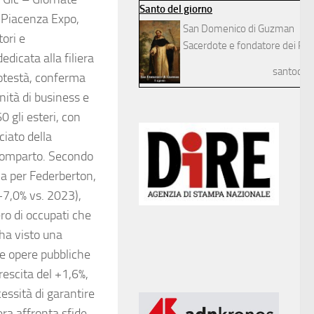
Santo del giorno
 (Piacenza Expo,
San Domenico di Guzman
tori e
Sacerdote e fondatore dei Pre
dicata alla filiera
santodelg
Potestà, conferma
nità di business e
0 gli esteri, con
ciato della
l comparto. Secondo
ma per Federberton,
(+7,0% vs. 2023),
ro di occupati che
ha visto una
le opere pubbliche
rescita del +1,6%,
essità di garantire
iera affronta sfide