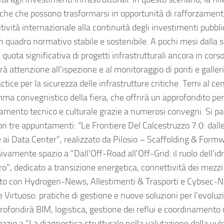
iche che possono trasformarsi in opportunità di rafforzamento
ività internazionale alla continuità degli investimenti pubblic
un quadro normativo stabile e sostenibile. A pochi mesi dalla 
quota significativa di progetti infrastrutturali ancora in corso
à attenzione all'ispezione e al monitoraggio di ponti e galleri
ctice per la sicurezza delle infrastrutture critiche. Temi al ce
ma convegnistico della fiera, che offrirà un approfondito per
amento tecnico e culturale grazie a numerosi convegni. Si par
on tre appuntamenti: “Le Frontiere Del Calcestruzzo 7.0: dalle
e ai Data Center”, realizzato da Pilosio – Scaffolding & Form
vamente spazio a "Dall'Off-Road all'Off-Grid: il ruolo dell'id
ro", dedicato a transizione energetica, connettività dei mezzi
ato con Hydrogen-News, Allestimenti & Trasporti e Cybsec-New
 Virtuoso: pratiche di gestione e nuove soluzioni per l'evoluzi
rofondirà BIM, logistica, gestione dei reflui e coordinamento
pazio a "La diagnostica strutturale nella valutazione della vuln