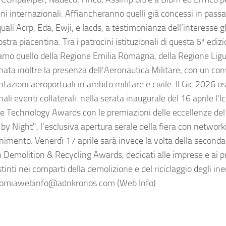
ini internazionali. Affiancheranno quelli già concessi in pass
uali Acrp, Eda, Ewji, e Iacds, a testimonianza dell’interesse g
stra piacentina. Tra i patrocini istituzionali di questa 6ª ediz
amo quello della Regione Emilia Romagna, della Regione Ligur
ata inoltre la presenza dell’Aeronautica Militare, con un co
azioni aeroportuali in ambito militare e civile. Il Gic 2026 o
nali eventi collaterali: nella serata inaugurale del 16 aprile l'Ic
e Technology Awards con le premiazioni delle eccellenze del 
 by Night", l'esclusiva apertura serale della fiera con network
nimento. Venerdì 17 aprile sarà invece la volta della seconda 
n Demolition & Recycling Awards, dedicati alle imprese e ai pr
tinti nei comparti della demolizione e del riciclaggio degli ine
miawebinfo@adnkronos.com (Web Info)