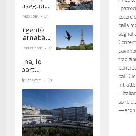
i patroc
estere q
dalla mo
segnali
Conferm
paviment
tradizio
Concret
dal "Gic
intratte
– Italia
sono dis
—econo