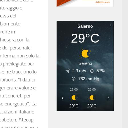
nitoraggio e
news del
ambiamento
Salerno
ruire in
29°C
chiusura con la
 del personale
conferma non solo la
o privilegiato per
Sereno
2.3 m/s
57%
e ne tracciano lo
762
mmHg
itions. "I dati ci
 generare valore e
21:00
22:00
23:00
00
ti concreti per
‹
›
ne energetica". La
29°C
28°C
27°C
26
ciazioni italiane
ssobeton, Atecap,
er quanto riguarda