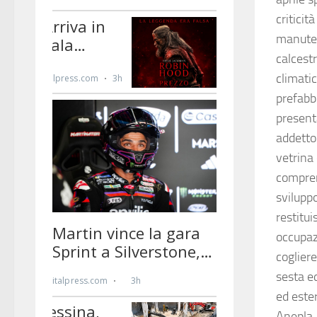
criticit
manuten
calcest
climati
prefabbr
present
addetto 
vetrina 
compren
sviluppo
restitui
occupaz
cogliere
sesta ed
ed ester
Anepla,