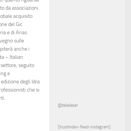
ato da associazioni
lobale acquisito
ione del Gic
ia e di Anas.
nvegno sulle
spiterà anche i
ta – Italian
settore, seguito
ing e
edizione degli Idra
ofessionisti che si
rti.
@telelaser
[trustindex-feed-instagram]