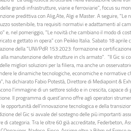
à delle grandi infrastrutture, viarie e ferroviarie", focus su mo
zione predittiva con Alig,Ate, Algi e Master. A seguire, "Le 
ruzzo sostenibile, tra requisiti normativi e adattamenti al c
co" e, nel pomeriggio, "Le novità che cambiano il modo di cost
icato e gettato in opera" con Peikko Italia. Sabato 18 aprile 
azione della "UNI/PdR 153:2023: formazione e certificazione
alla manutenzione delle strutture in cls armato". "Il Gic si 
delle migliori soluzioni per la filiera, ma anche un osservatori
dere le dinamiche tecnologiche, economiche e normative ch
", ha dichiarato Fabio Potestà, Direttore di Mediapoint & Exhib
scono l'immagine di un settore solido e in crescita, capace di
ione. Il programma di quest'anno offre agli operatori strumen
 le opportunità dell'innovazione tecnologica e della transizio
izione del Gic si avvale del sostegno delle più importanti asso
e di categoria. Tra le oltre 60 già accreditate, Federbeton, A
 COnpaviper, Nadeco, Finco, Assimp oltre a Bibm ed Ermco p