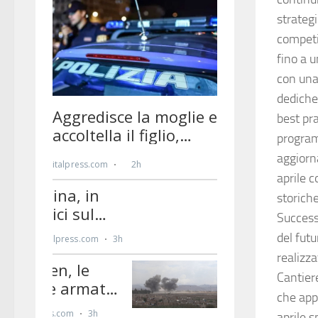
strateg
competit
fino a 
con una 
dedicher
best pra
program
aggiorn
aprile c
storich
Successi
del futu
realizz
Cantiere
che app
aprile s