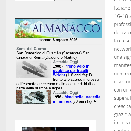
Italian
16-18 ap
profess
del cal
la cresc
networki
una sign
manifes
una rec
il setto
con un v
supera 
crescit
grazie a
in linea
continui