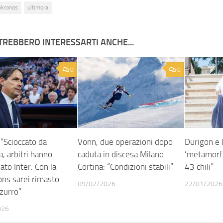
nkronos
ultimora
TREBBERO INTERESSARTI ANCHE...
0
0
 “Scioccato da
Vonn, due operazioni dopo
Durigon e 
a, arbitri hanno
caduta in discesa Milano
‘metamorfo
ato Inter. Con la
Cortina: “Condizioni stabili”
43 chili”
ns sarei rimasto
09/02/2026
22/01/2026
zurro”
026