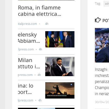
Tag:
ad
PO
Inzaghi:
inchiest
penalizz
Champio
in neraz
30/04/2