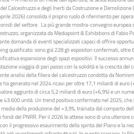
e del Calcestruzzo e degli Inerti da Costruzione e Demolizione
rile 2026) consolida il proprio ruolo di riferimento per opera
ionisti del settore. La più grande mostra-convegno europea de
cestruzzo, organizzata da Mediapoint & Exhibitions di Fabio 
ente domanda di eventi specializzati capaci di offrire opportu
ng qualificato: sono già 228 gli espositori confermati, oltre 6
ificativa espansione degli spazi espositivi. Il successo annun
tazione viaggia di pari passo con la solidità e la crescita de
ente analisi della filiera del calcestruzzo condotta da Nomis
re ha generato nel 2024 ricavi per oltre 17,1 miliardi di euro 
alore aggiunto di circa 5,2 miliardi di euro (+6,9%) e un nume
le 43.600 unità. Un trend positivo confermato nel 2025, che 
a media della produzione del +3,9%, trainata dal comparto del
i fondi del PNRR. Per il 2026 le attese sono di una ulteriore c
 con il progressivo esaurimento della spinta del Piano e la nec
tà agli investimenti infrastrutturali. In questo scenario, la fil