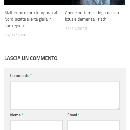
Maltempo e forti temporali al
Apnee notturne, il legame con
Nord, scatta allerta gialla in
ictus e demenza: i rischi
due regioni
11/11/2025
15/07/2026
LASCIA UN COMMENTO
Commento
*
Nome
*
Email
*