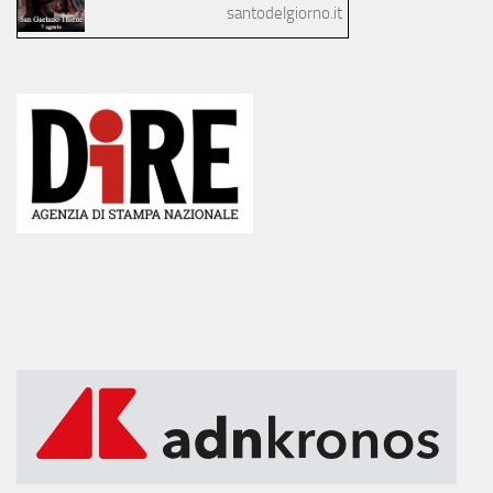
santodelgiorno.it