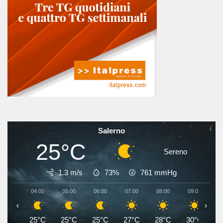
Salerno
25°C
Sereno
1.3 m/s
73%
761
mmHg
04:00
05:00
06:00
07:00
08:00
09:00
1
‹
›
25°C
25°C
25°C
27°C
28°C
30°C
3