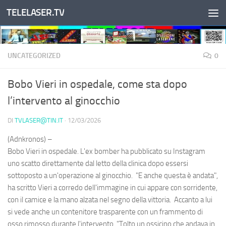
TELELASER.TV
Salta al contenuto
UNCATEGORIZED
0
Bobo Vieri in ospedale, come sta dopo
l’intervento al ginocchio
DI
TVLASER@TIN.IT
·
12/03/2026
(Adnkronos) –
Bobo Vieri in ospedale. L'ex bomber ha pubblicato su Instagram
uno scatto direttamente dal letto della clinica dopo essersi
sottoposto a un'operazione al ginocchio. "E anche questa è andata",
ha scritto Vieri a corredo dell'immagine in cui appare con sorridente,
con il camice e la mano alzata nel segno della vittoria. Accanto a lui
si vede anche un contenitore trasparente con un frammento di
osso rimosso durante l'intervento. "Tolto un ossicino che andava in