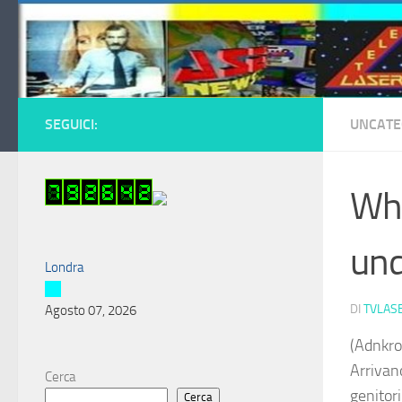
Salta al contenuto
SEGUICI:
UNCATE
Wha
und
Londra
DI
TVLAS
Agosto 07, 2026
(Adnkro
Arrivan
Cerca
genitor
Cerca