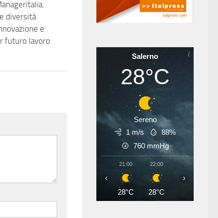
anageritalia:
e diversità
innovazione e
r futuro lavoro
Salerno
28°C
Sereno
1 m/s
88%
760
mmHg
21:00
22:00
23:00
00
‹
›
28°C
28°C
27°C
27