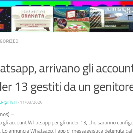
GORIZED
tsapp, arrivano gli accoun
er 13 gestiti da un genitor
ER@TIN.IT
·
11/03/2026
nos) –
o gli account Whatsapp per gli under 13, che saranno configura
i. Lo annuncia Whatsapp, l'app di messaggistica detenuta da