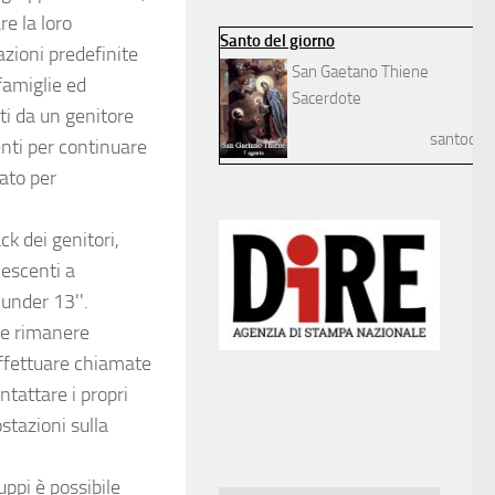
re la loro
Santo del giorno
azioni predefinite
San Gaetano Thiene
famiglie ed
Sacerdote
ti da un genitore
santodelg
enti per continuare
vato per
ck dei genitori,
lescenti a
under 13''.
i e rimanere
ffettuare chiamate
ntattare i propri
stazioni sulla
uppi è possibile