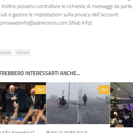
 Inoltre possono controllare le richieste di messaggi da parte 
uti e gestire le impostazioni sulla privacy dell'account.
miawebinfo@adnkronos.com (Web Info)
nkronos
ultimora
TREBBERO INTERESSARTI ANCHE...
0
0
Russi in moto tra la
o tifa Argentina?