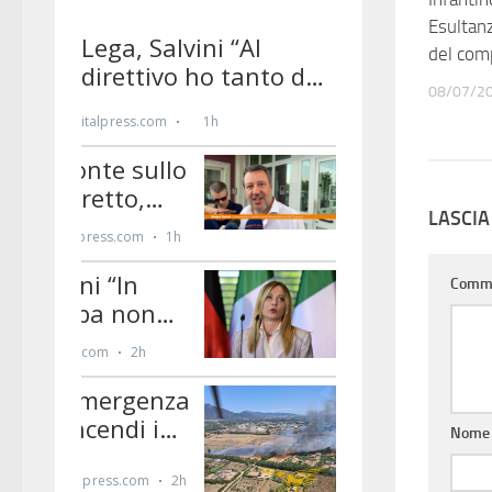
Esultanz
del comp
08/07/2
LASCI
Comm
Nom