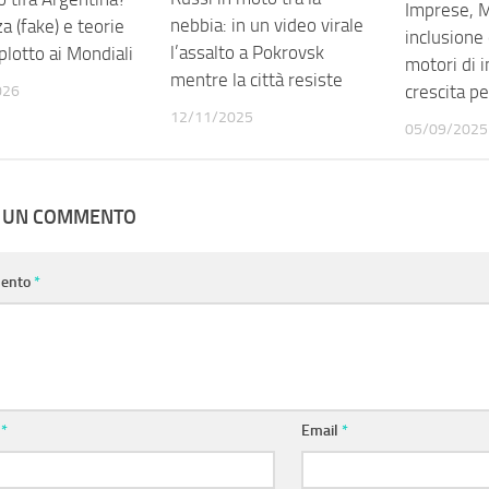
Imprese, M
nebbia: in un video virale
a (fake) e teorie
inclusione 
l’assalto a Pokrovsk
lotto ai Mondiali
motori di 
mentre la città resiste
crescita pe
026
12/11/2025
05/09/2025
A UN COMMENTO
ento
*
e
*
Email
*