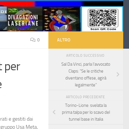
0
ALTRO
ARTICOLO SUCCESSIVO
t per
Sal Da Vinci, parla l’avvocato
Claps: “Se le critiche
diventano offese, agirà
e
legalmente”
ARTICOLO PRECEDENTE
Torino-Lione: svelata la
prima talpa per lo scavo del
ti e gestiti dai
tunnel base in Italia
l gruppo Usa Meta,