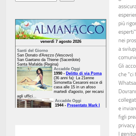
assicura
esperie
più rig
esperti
nei pro
a svilup
comuni
Gli acco
che "ci 
Whatsap
Dovranno
collega
e inviar
figli pr
privacy
I genito