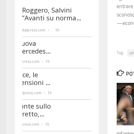
entrare.
sconosci
—econo
Tag:
ad
PO
Infantin