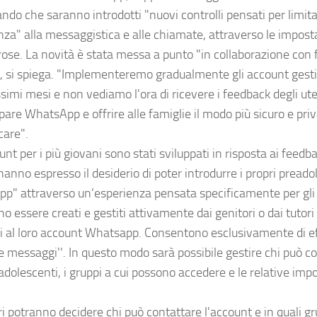
ndo che saranno introdotti "nuovi controlli pensati per limita
nza" alla messaggistica e alle chiamate, attraverso le impost
orose. La novità è stata messa a punto "in collaborazione con 
", si spiega. "Implementeremo gradualmente gli account gesti
ssimi mesi e non vediamo l'ora di ricevere i feedback degli ut
pare WhatsApp e offrire alle famiglie il modo più sicuro e pri
care".
unt per i più giovani sono stati sviluppati in risposta ai feedba
hanno espresso il desiderio di poter introdurre i propri preado
p" attraverso un’esperienza pensata specificamente per gli 
 essere creati e gestiti attivamente dai genitori o dai tutor
ti al loro account Whatsapp. Consentono esclusivamente di e
e messaggi''. In questo modo sarà possibile gestire chi può co
eadolescenti, i gruppi a cui possono accedere e le relative impo
.
ri potranno decidere chi può contattare l'account e in quali gr