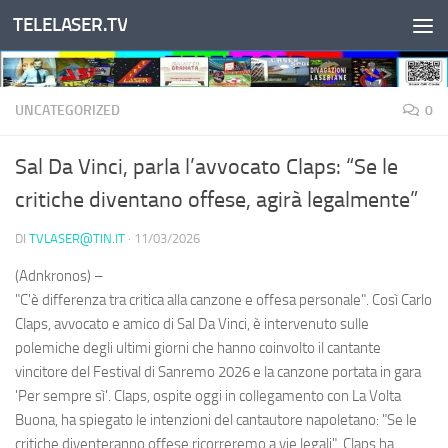
TELELASER.TV
Salta al contenuto
UNCATEGORIZED
0
Sal Da Vinci, parla l’avvocato Claps: “Se le
critiche diventano offese, agirà legalmente”
DI
TVLASER@TIN.IT
·
11/03/2026
(Adnkronos) –
"C'è differenza tra critica alla canzone e offesa personale". Così Carlo
Claps, avvocato e amico di Sal Da Vinci, è intervenuto sulle
polemiche degli ultimi giorni che hanno coinvolto il cantante
vincitore del Festival di Sanremo 2026 e la canzone portata in gara
'Per sempre sì'. Claps, ospite oggi in collegamento con La Volta
Buona, ha spiegato le intenzioni del cantautore napoletano: "Se le
critiche diventeranno offese ricorreremo a vie legali". Claps ha