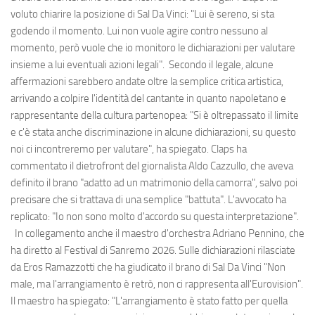
voluto chiarire la posizione di Sal Da Vinci: "Lui è sereno, si sta
godendo il momento. Lui non vuole agire contro nessuno al
momento, però vuole che io monitoro le dichiarazioni per valutare
insieme a lui eventuali azioni legali". Secondo il legale, alcune
affermazioni sarebbero andate oltre la semplice critica artistica,
arrivando a colpire l'identità del cantante in quanto napoletano e
rappresentante della cultura partenopea: "Si è oltrepassato il limite
e c'è stata anche discriminazione in alcune dichiarazioni, su questo
noi ci incontreremo per valutare", ha spiegato. Claps ha
commentato il dietrofront del giornalista Aldo Cazzullo, che aveva
definito il brano "adatto ad un matrimonio della camorra", salvo poi
precisare che si trattava di una semplice "battuta". L'avvocato ha
replicato: "Io non sono molto d'accordo su questa interpretazione".
In collegamento anche il maestro d'orchestra Adriano Pennino, che
ha diretto al Festival di Sanremo 2026. Sulle dichiarazioni rilasciate
da Eros Ramazzotti che ha giudicato il brano di Sal Da Vinci "Non
male, ma l'arrangiamento è retrò, non ci rappresenta all'Eurovision".
Il maestro ha spiegato: "L'arrangiamento è stato fatto per quella