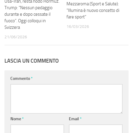
Usa-Iran, resta nodo Hormuz.
Mezzaroma (Sport e Salute):
Trump: “Nessun pedaggio
“Illumina è nuovo concetto di
durante e dopo cessate il
fare sport”
fuoco”. Oggi colloqui in
16/03/2026
Svizzera
21/06/2026
LASCIA UN COMMENTO
Commento
*
Nome
*
Email
*