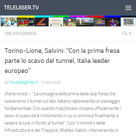
TELELASER.TV
Salta al contenuto
UNCATEGORIZED
0
Torino-Lione, Salvini: “Con la prima fresa
parte lo scavo del tunnel, Italia leader
europeo”
DI
TVLASER@TIN.IT
·
11/03/2026
(Adnkronos) – “La consegna della prima delle due frese che
scaveranno il tunnel sul lato italiano rappresenta un passaggio
fondamentale. Con questo macchinario iniziano ufficialmente i
lavori di scavo ed è il momento in cui si comincia finalmente a
vedere la luce in fondo al tunnel”. Cosi’ il ministro delle
Infrastrutture e dei Trasporti, Matteo Salvini, intervenendo in