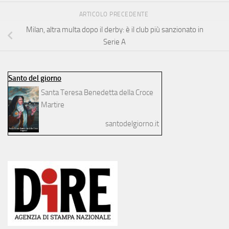
ARTICOLO PRECEDENTE
Milan, altra multa dopo il derby: è il club più sanzionato in
Serie A
Santo del giorno
Santa Teresa Benedetta della Croce
Martire
santodelgiorno.it