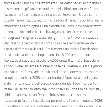
anche a loro il nostro ringraziamento”, ha detto Salvini ricordando di
essersi recato più volte in cantiere negli ultimi anni per verificarne
l’avanzamento e ribadire la vicinanza del Governo. “Opere come
questa hanno ricadute economiche straordinarie, ma portano anche
innovazione tecnologica e una crescita del know-how specializzato”
ha proseguito il ministro che ha augurato a tecnici e imprese
impegnate “i migliori successi per gli imminenti lavori di scavo sul
lato italiano: spero inizino il prima possibile e avrò certamente il
piacere di tornare a visitarli”. Attualmente tra Italia e Francia sono
attivi undici cantieri che impiegano circa 3.200 persone, con
l’obiettivo di superare presto le 4.000 unità. Il tunnel di base della
Torino-Lione, insieme al tunnel di base del Brennero, è tra le grandi
infrastrutture ferroviarie transfrontaliere che dovrebbero essere
completate entro il 2033, consentendo al Nord Italia di collegarsi
stabilmente al cuore dell’Europa. Concludendo il suo intervento ,
infine, Salvini ha ricordato che “proprio ieri, in Consiglio dei ministri,
abbiamo approvato un Decreto Infrastrutture che spero
rappresenti l’ultimo tassello per permettere l’avvio, in questo 2026,
di un’altra grande opera strategica: il collegamento stabile tra Sicilia