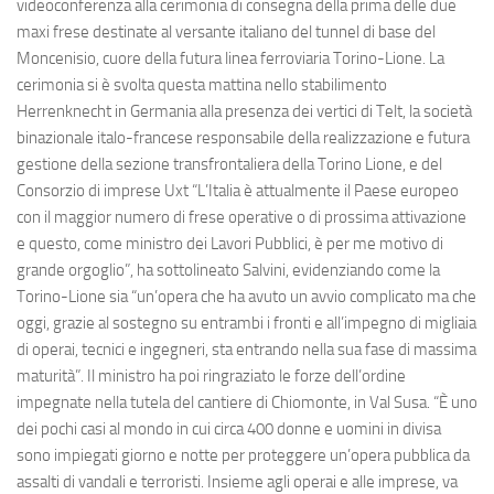
videoconferenza alla cerimonia di consegna della prima delle due
maxi frese destinate al versante italiano del tunnel di base del
Moncenisio, cuore della futura linea ferroviaria Torino-Lione. La
cerimonia si è svolta questa mattina nello stabilimento
Herrenknecht in Germania alla presenza dei vertici di Telt, la società
binazionale italo-francese responsabile della realizzazione e futura
gestione della sezione transfrontaliera della Torino Lione, e del
Consorzio di imprese Uxt “L’Italia è attualmente il Paese europeo
con il maggior numero di frese operative o di prossima attivazione
e questo, come ministro dei Lavori Pubblici, è per me motivo di
grande orgoglio”, ha sottolineato Salvini, evidenziando come la
Torino-Lione sia “un’opera che ha avuto un avvio complicato ma che
oggi, grazie al sostegno su entrambi i fronti e all’impegno di migliaia
di operai, tecnici e ingegneri, sta entrando nella sua fase di massima
maturità”. Il ministro ha poi ringraziato le forze dell’ordine
impegnate nella tutela del cantiere di Chiomonte, in Val Susa. “È uno
dei pochi casi al mondo in cui circa 400 donne e uomini in divisa
sono impiegati giorno e notte per proteggere un’opera pubblica da
assalti di vandali e terroristi. Insieme agli operai e alle imprese, va