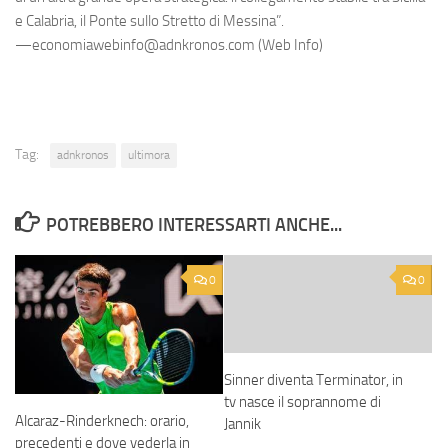
e Calabria, il Ponte sullo Stretto di Messina”.
—economiawebinfo@adnkronos.com (Web Info)
Tag:
adnkronos
ultimora
POTREBBERO INTERESSARTI ANCHE...
0
0
Sinner diventa Terminator, in
tv nasce il soprannome di
Alcaraz-Rinderknech: orario,
Jannik
precedenti e dove vederla in