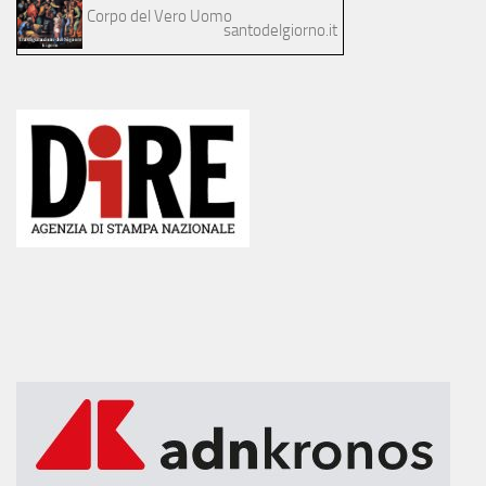
Corpo del Vero Uomo
santodelgiorno.it