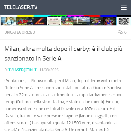
TELELASER.TV
Salta al contenuto
UNCATEGORIZED
0
Milan, altra multa dopo il derby: è il club più
sanzionato in Serie A
DI
TVLASER@TIN.IT
·
11/03/2026
(Adnkronos) – Nuova multa per il Milan, dopo il derby vinto contro
l'Inter in Serie A. I rossoneri sono stati multati dal Giudice Sportivo
per altri 22mila euro a causa di rientri in campo tardivi per i secondi
tempi (l'ultimo, nella stracittadina, è stato di due minuti). Fin qui, i
numerosi ritardi sono costati al Diavolo circa 107mila euro. E il
Diavolo, tra multe varie prese in stagione (lancio di oggetti, cori
offensivi ecc…) ha superato quota 121.500 euro, diventando la
società più sanzionata della Serie A. Un record. Ma perché i