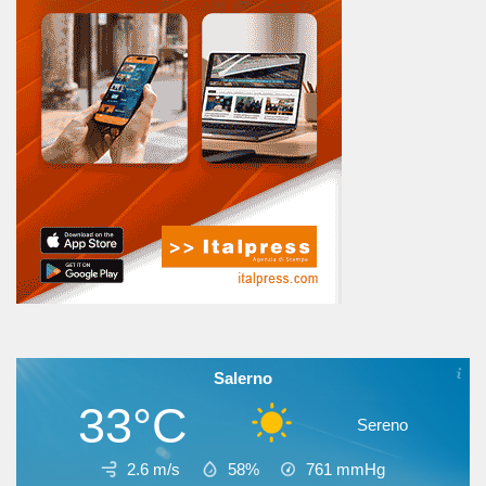
Salerno
33°C
Sereno
2.6 m/s
58%
761
mmHg