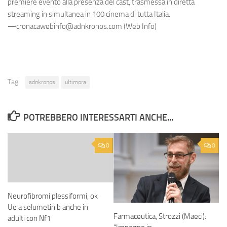
premiére evento alla presenza del cast, trasmessa in diretta
streaming in simultanea in 100 cinema di tutta Italia.
—cronacawebinfo@adnkronos.com (Web Info)
Tag:
adnkronos
ultimora
POTREBBERO INTERESSARTI ANCHE...
0
0
Neurofibromi plessiformi, ok
Ue a selumetinib anche in
Farmaceutica, Strozzi (Maeci):
adulti con Nf1