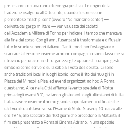
pre‑esame con una carica di energia positiva. Le origini della
tradizione risalgono all’Ottocento, quando l’espressione
piemontese 'mach pì cent' (ovvero "Ne mancano cento") —
derivata dal gergo militare — veniva usata dai cadetti
dell’Accademia Militare di Torino per indicare il tempo che mancava
alla fine del corso. Con gli anni, l’usanza si è trasformata e diffusa in
tutte le scuole superiori italiane. Tanti i modi per festeggiare e
scaricare la tensione insieme ai propri compagni: ci sono classi che si
ritrovano per una cena, chi organizza gite oppure chi compie gesti
simbolici come scrivere sulla sabbia il voto desiderato. Ci sono
anche tradizioni locali in luoghi iconici, come il rito dei 100 giri in
Piazza dei Miracoli a Pisa, ed eventi organizzati ad hoc. A Roma
quest'anno, Alice nella Città affianca l’evento speciale di 'Notte
prima degli esami 3.0', invitando gli studenti degli ultimi anni di tutta
Italia a vivere insieme il primo grande appuntamento ufficiale che
dà il via al countdown verso l'Esame di Stato. Stasera, 10 marzo alle
ore 19.15, allo scoccare dei 100 giorni che precedono la Maturità, il
film sarà presentato a Roma al Cinema Adriano, in una speciale