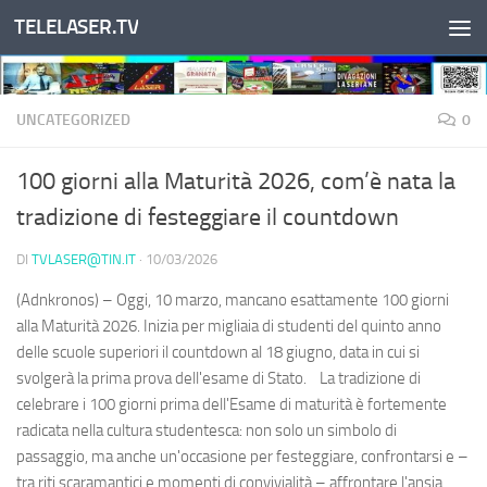
TELELASER.TV
Salta al contenuto
UNCATEGORIZED
0
100 giorni alla Maturità 2026, com’è nata la
tradizione di festeggiare il countdown
DI
TVLASER@TIN.IT
·
10/03/2026
(Adnkronos) – Oggi, 10 marzo, mancano esattamente 100 giorni
alla Maturità 2026. Inizia per migliaia di studenti del quinto anno
delle scuole superiori il countdown al 18 giugno, data in cui si
svolgerà la prima prova dell'esame di Stato. La tradizione di
celebrare i 100 giorni prima dell'Esame di maturità è fortemente
radicata nella cultura studentesca: non solo un simbolo di
passaggio, ma anche un'occasione per festeggiare, confrontarsi e –
tra riti scaramantici e momenti di convivialità – affrontare l'ansia