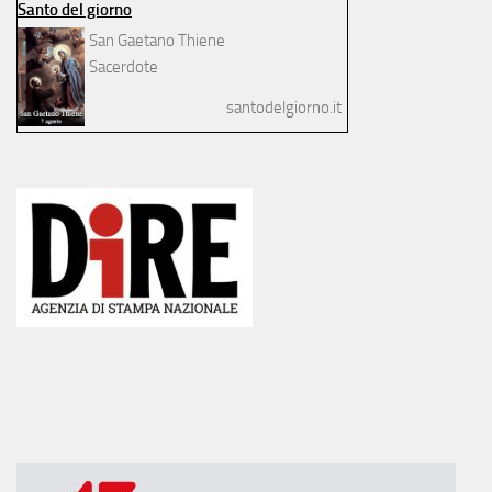
Santo del giorno
San Gaetano Thiene
Sacerdote
santodelgiorno.it