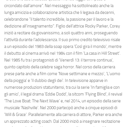
circondato dall’amore". Nel messaggio ha sottolineato anche la
lunga amicizia e collaborazione artistica che li legava da decenni,
celebrandone "il talento incredibile, la passione per il lavoro e la
dedizione all’insegnamento". Figlio dell’attrice Rocky Parker, Corey
iniziò a recitare da giovanissimo, a soli quattro anni, proseguendo
l’attività durante l’adolescenza. Il suo primo credito televisivo risale
a un episodio del 1983 della soap opera 'Così gira il mondo', mentre
il debutto al cinema arrivò nel 1984 con il film 'La casa in Hill Street'.
Nel 1985 fu tra i protagonisti di 'Venerdì 13: il terrore continua',
quinto capitolo della celebre saga horror. Nel corso della carriera
prese parte anche a film come 'Nove settimane e mezzo', 'L'uomo
della pioggia' e 'Il dubbio degli dei'. In televisione apparve in
numerose produzioni statunitensi, tra cui la serie 'In famiglia e con
gli amici', il legal drama 'Eddie Dodd', la sitcom 'Flying Blind', il revival
'The Love Boat: The Next Wave' e, nel 2014, un episodio della serie
musicale 'Nashville'. Nel 2000 partecipò anche a cinque episodi di
'Will & Grace'. Parallelamente alla carriera di attore, Parker era anche
un apprezzato acting coach. Dal 2000 iniziò a insegnare recitazione