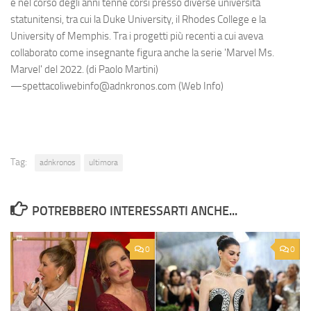
e nel corso degli anni tenne corsi presso diverse università
statunitensi, tra cui la Duke University, il Rhodes College e la
University of Memphis. Tra i progetti più recenti a cui aveva
collaborato come insegnante figura anche la serie 'Marvel Ms.
Marvel' del 2022. (di Paolo Martini)
—spettacoliwebinfo@adnkronos.com (Web Info)
Tag:
adnkronos
ultimora
POTREBBERO INTERESSARTI ANCHE...
0
0