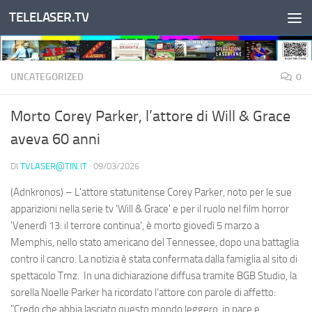
TELELASER.TV
Salta al contenuto
UNCATEGORIZED
0
Morto Corey Parker, l’attore di Will & Grace
aveva 60 anni
DI
TVLASER@TIN.IT
·
09/03/2026
(Adnkronos) – L'attore statunitense Corey Parker, noto per le sue
apparizioni nella serie tv 'Will & Grace' e per il ruolo nel film horror
'Venerdì 13: il terrore continua', è morto giovedì 5 marzo a
Memphis, nello stato americano del Tennessee, dopo una battaglia
contro il cancro. La notizia è stata confermata dalla famiglia al sito di
spettacolo Tmz. In una dichiarazione diffusa tramite BGB Studio, la
sorella Noelle Parker ha ricordato l’attore con parole di affetto:
"Credo che abbia lasciato questo mondo leggero, in pace e