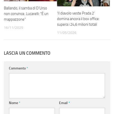
Ballando, il samba di D’Urso
‘Il diavolo veste Prada 2’
non convince. Lucarelli: “È un
domina ancora il box office:
mappazzone”
supera i 24,6 milioni totali
16/11/2025
11/05/2026
LASCIA UN COMMENTO
Commento
*
Nome
*
Email
*