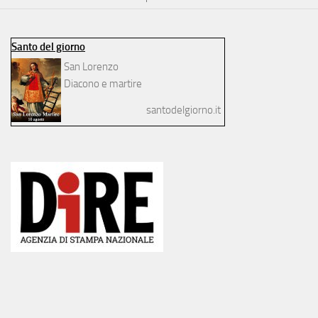
Santo del giorno
San Lorenzo
Diacono e martire
santodelgiorno.it