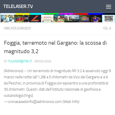
TELELASER.TV
Salta al contenuto
UNCATEGORIZED
0
Foggia, terremoto nel Gargano: la scossa di
magnitudo 3,2
DI
TVLASER@TIN.IT
·
09/03/2026
(Adnkronos) – Un terremoto di magnitudo Ml 3.2 è avvenuto oggi 9
marzo nella notte (all'1,28) a 5 chilometri da Vico del Gargano e a 6
da Peschici, in provincia di Foggia con epicentro a una profondità di
35 chilometri. Questi i dati dell'Istituto nazionale di geofisica e
vulcanologia (Ingv).
—cronacawebinfo@adnkronos.com (Web Info)