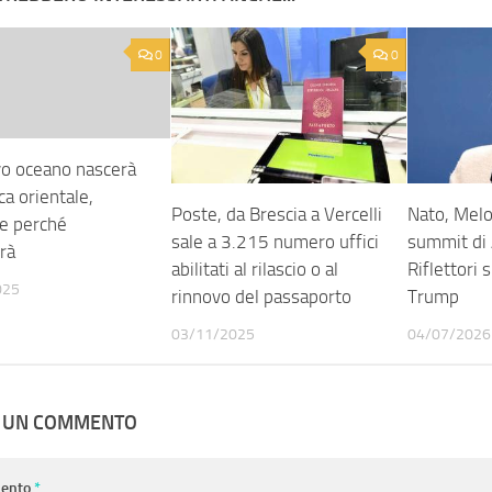
0
0
o oceano nascerà
ica orientale,
Poste, da Brescia a Vercelli
Nato, Melo
e perché
sale a 3.215 numero uffici
summit di 
rà
abilitati al rilascio o al
Riflettori 
025
rinnovo del passaporto
Trump
03/11/2025
04/07/2026
A UN COMMENTO
ento
*