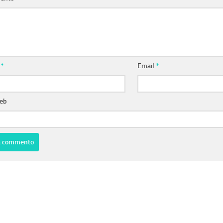
e
*
Email
*
web