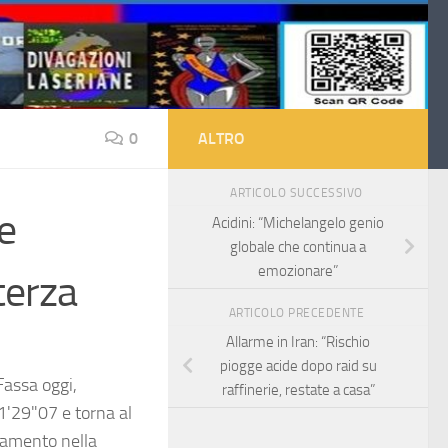
0
ALTRO
ARTICOLO SUCCESSIVO
e
Acidini: “Michelangelo genio
globale che continua a
emozionare”
terza
ARTICOLO PRECEDENTE
Allarme in Iran: “Rischio
piogge acide dopo raid su
Fassa oggi,
raffinerie, restate a casa”
1'29"07 e torna al
zzamento nella