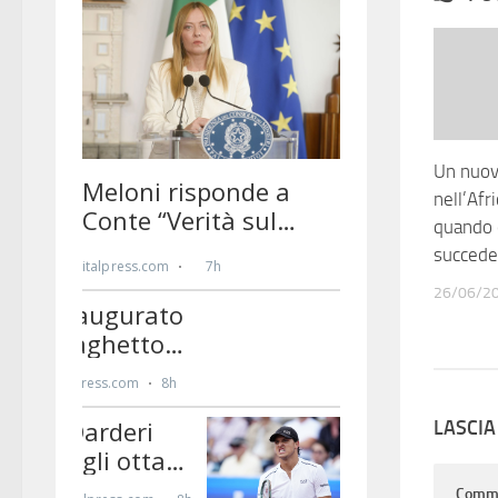
Un nuov
nell’Afr
quando 
succede
26/06/2
LASCI
Comm