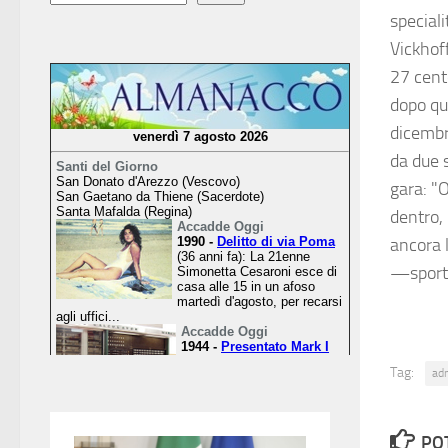
speciali
Vickhoff
27 cente
dopo que
dicembr
da due s
gara: "O
dentro, 
ancora l
—sport
Tag:
ad
PO