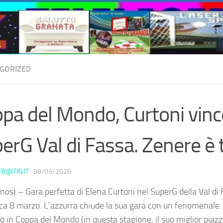
GORIZED
pa del Mondo, Curtoni vinc
erG Val di Fassa. Zenere è 
ER@TIN.IT
·
08/03/2026
nos) – Gara perfetta di Elena Curtoni nel SuperG della Val di 
a 8 marzo. L'azzurra chiude la sua gara con un fenomenale 
o in Coppa del Mondo (in questa stagione, il suo miglior pia