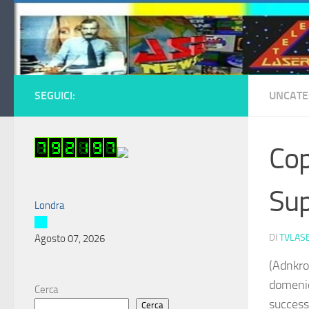
Salta al contenuto
SEGUICI:
UNCATE
Cop
Sup
Londra
DI
TVLAS
Agosto 07, 2026
(Adnkro
domenic
Cerca
success
Cerca