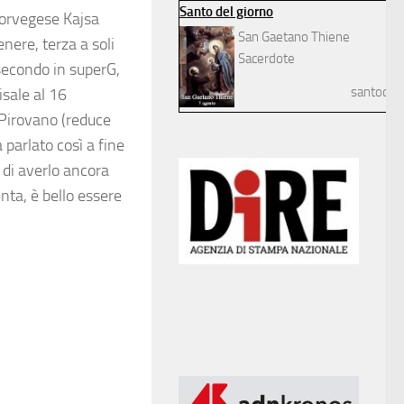
Santo del giorno
 norvegese Kajsa
San Gaetano Thiene
nere, terza a soli
Sacerdote
 secondo in superG,
santodelg
isale al 16
 Pirovano (reduce
 parlato così a fine
 di averlo ancora
nta, è bello essere