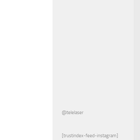
@telelaser
[trustindex-feed-instagram]