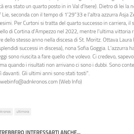
tà era stato un quarto posto in in Val d'Isere). Dietro di lei la
 Lie, seconda con il tempo di 1'29"33 e l'altra azzurra Asja Ze
simi. Per Curtoni si tratta del quarto successo in carriera, il
llo di Cortina d’Ampezzo nel 2022, mentre l’ultima vittoria r
e dello stesso anno nella discesa di St. Moritz. Ottava Laura
plendidi successi in discesa), nona Sofia Goggia. L'azzurra ha
ggi sono riuscita a fare quello che volevo. Ci credevo, sapevo
ma quando i risultati non arrivano ci sono i dubbi. Sono conte
ì davanti. Gli ultimi anni sono stati tosti".
webinfo@adnkronos.com (Web Info)
nkronos
ultimora
TREBBERO INTERESSARTI ANCHE...