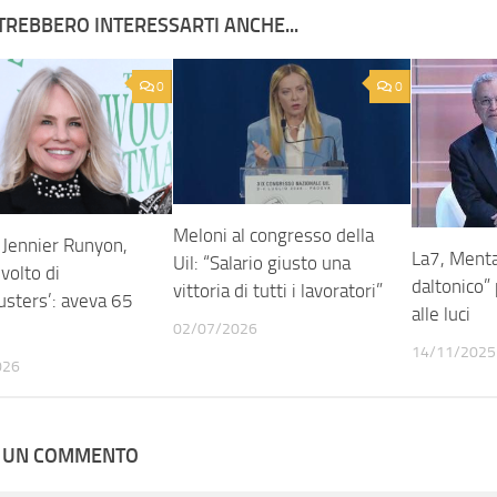
TREBBERO INTERESSARTI ANCHE...
0
0
Meloni al congresso della
 Jennier Runyon,
La7, Menta
Uil: “Salario giusto una
 volto di
daltonico”
vittoria di tutti i lavoratori”
usters’: aveva 65
alle luci
02/07/2026
14/11/2025
026
A UN COMMENTO