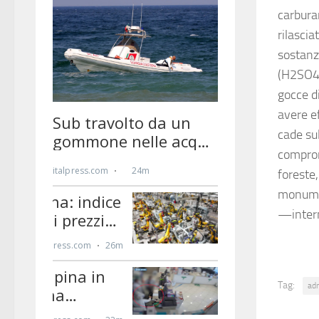
carburan
rilascia
sostanz
(H2SO4)
gocce di
avere e
cade sul
comprom
foreste,
monumen
—inter
Tag:
ad