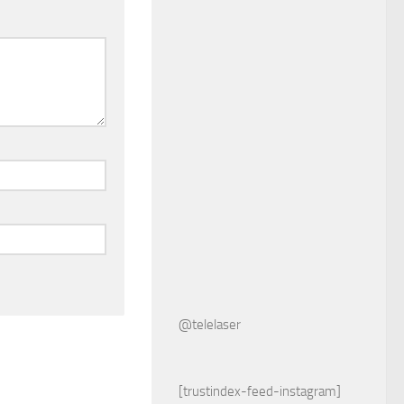
@telelaser
[trustindex-feed-instagram]