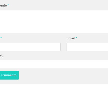
ento
*
e
*
Email
*
web