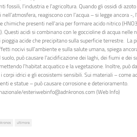
ti fossili, l'industria e l'agricoltura. Quando gli ossidi di azot
ti nell'atmosfera, reagiscono con l'acqua – si legge ancora -, l
e chimiche presenti nell'aria per formare acido nitrico (HNO3)
. Questi acidi si combinano con le goccioline di acqua nelle
 pioggia acide che precipitano sulla superficie terrestre. La 
ffetti nocivi sull'ambiente e sulla salute umana, spiega anc
 suolo, può causare l'acidificazione dei laghi, dei fiumi e dei su
ettendo l'habitat acquatico e la vegetazione. Inoltre, può d
 i corpi idrici e gli ecosistemi sensibili. Sui materiali – come a
ti e statue – può causare corrosione e deterioramento.
nazionale/esteriwebinfo@adnkronos.com (Web Info)
nkronos
ultimora