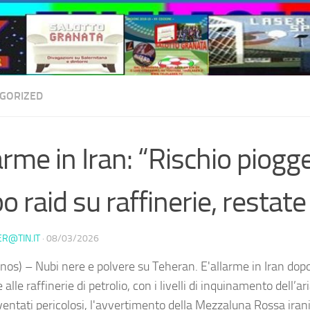
GORIZED
arme in Iran: “Rischio piogg
o raid su raffinerie, restate
ER@TIN.IT
·
08/03/2026
nos) – Nubi nere e polvere su Teheran. E'allarme in Iran dopo 
e alle raffinerie di petrolio, con i livelli di inquinamento dell’ar
ventati pericolosi, l'avvertimento della Mezzaluna Rossa iran