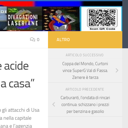
0
ALTRO
ARTICOLO SUCCESSIVO
e acide
Coppa del Mondo, Curtoni
vince SuperG Val di Fassa.
Zenere è terza
 a casa”
ARTICOLO PRECEDENTE
Carburanti, l’ondata di rincari
continua: schizzano i prezzi
gli attacchi di Usa
per benzina e gasolio
ia nella capitale
iana e l’agenzia