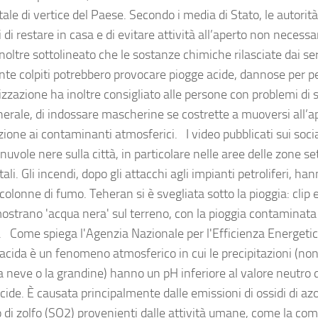
ale di vertice del Paese. Secondo i media di Stato, le autori
i di restare in casa e di evitare attività all’aperto non necessa
oltre sottolineato che le sostanze chimiche rilasciate dai ser
nte colpiti potrebbero provocare piogge acide, dannose per pe
zzazione ha inoltre consigliato alle persone con problemi di s
nerale, di indossare mascherine se costrette a muoversi all’ap
izione ai contaminanti atmosferici. I video pubblicati sui soc
nuvole nere sulla città, in particolare nelle aree delle zone se
ali. Gli incendi, dopo gli attacchi agli impianti petroliferi, h
olonne di fumo. Teheran si è svegliata sotto la pioggia: clip e
mostrano 'acqua nera' sul terreno, con la pioggia contaminata
o. Come spiega l'Agenzia Nazionale per l'Efficienza Energetic
 acida è un fenomeno atmosferico in cui le precipitazioni (non
a neve o la grandine) hanno un pH inferiore al valore neutro 
cide. È causata principalmente dalle emissioni di ossidi di az
o di zolfo (SO2) provenienti dalle attività umane, come la co