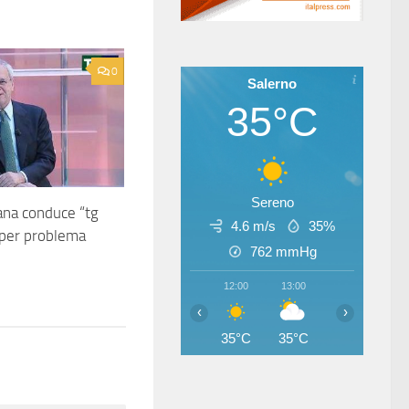
0
Salerno
35°C
Sereno
na conduce “tg
4.6 m/s
35%
 per problema
762
mmHg
12:00
13:00
14:00
15
‹
›
35°C
35°C
35°C
33