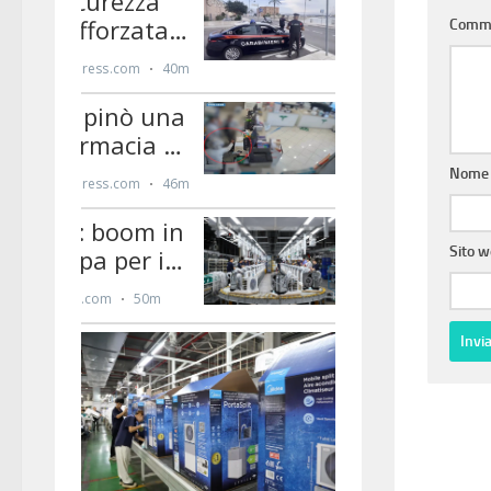
Comm
Nom
Sito 