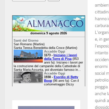
ambient
cittadin
hanno in
carbura
L’organi
e, in ge
l’espos
intanto 
occident
enormi c
social 
petroli
pioggia
anche l
quindi a
diossid