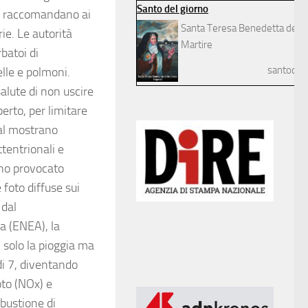
Santo del giorno
tà raccomandano ai
Santa Teresa Benedetta della
rie. Le autorità
Martire
batoi di
santodelg
lle e polmoni.
alute di non uscire
erto, per limitare
ial mostrano
ttentrionali e
anno provocato
 foto diffuse sui
 dal
a (ENEA), la
 solo la pioggia ma
di 7, diventando
oto (NOx) e
mbustione di