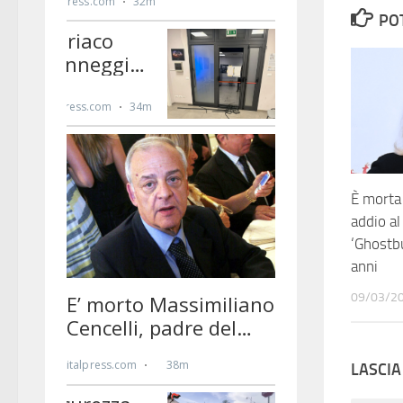
PO
È morta
addio al
‘Ghostb
anni
09/03/2
LASCI