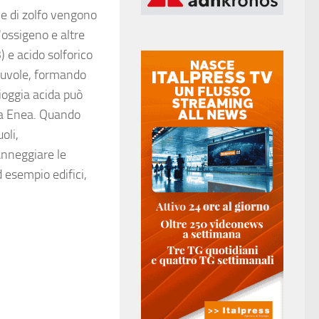
o e di zolfo vengono
'ossigeno e altre
 e acido solforico
 nuvole, formando
pioggia acida può
ora Enea. Quando
oli,
anneggiare le
d esempio edifici,