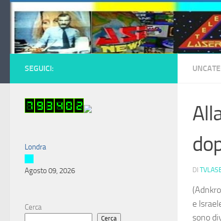
Salta al contenuto
SEGUICI:
UNCATE
All
dop
Londra
DI
TVLAS
Agosto 09, 2026
(Adnkro
e Israel
Cerca
sono di
Cerca