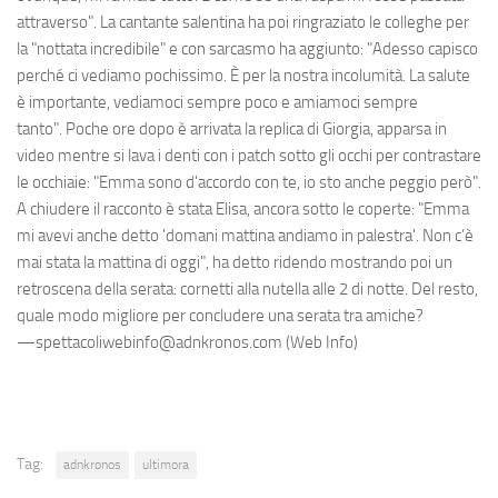
attraverso". La cantante salentina ha poi ringraziato le colleghe per
la "nottata incredibile" e con sarcasmo ha aggiunto: "Adesso capisco
perché ci vediamo pochissimo. È per la nostra incolumità. La salute
è importante, vediamoci sempre poco e amiamoci sempre
tanto". Poche ore dopo è arrivata la replica di Giorgia, apparsa in
video mentre si lava i denti con i patch sotto gli occhi per contrastare
le occhiaie: "Emma sono d'accordo con te, io sto anche peggio però".
A chiudere il racconto è stata Elisa, ancora sotto le coperte: "Emma
mi avevi anche detto 'domani mattina andiamo in palestra'. Non c’è
mai stata la mattina di oggi", ha detto ridendo mostrando poi un
retroscena della serata: cornetti alla nutella alle 2 di notte. Del resto,
quale modo migliore per concludere una serata tra amiche?
—spettacoliwebinfo@adnkronos.com (Web Info)
Tag:
adnkronos
ultimora