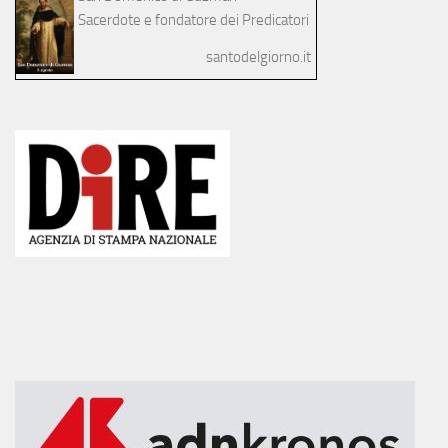
Sacerdote e fondatore dei Predicatori
santodelgiorno.it