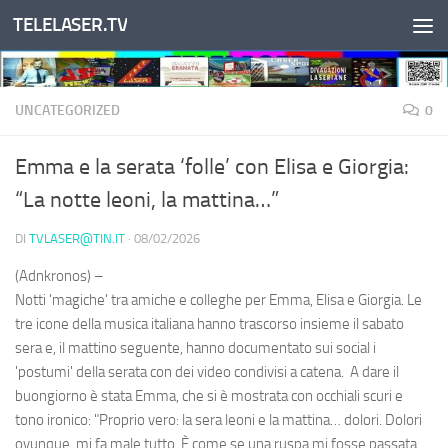
TELELASER.TV
Salta al contenuto
UNCATEGORIZED
0
Emma e la serata ‘folle’ con Elisa e Giorgia:
“La notte leoni, la mattina…”
DI
TVLASER@TIN.IT
·
08/02/2026
(Adnkronos) –
Notti 'magiche' tra amiche e colleghe per Emma, Elisa e Giorgia. Le
tre icone della musica italiana hanno trascorso insieme il sabato
sera e, il mattino seguente, hanno documentato sui social i
'postumi' della serata con dei video condivisi a catena. A dare il
buongiorno è stata Emma, che si è mostrata con occhiali scuri e
tono ironico: "Proprio vero: la sera leoni e la mattina… dolori. Dolori
ovunque, mi fa male tutto. È come se una ruspa mi fosse passata