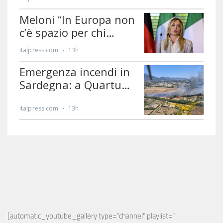
[automatic_youtube_gallery type="channel" playlist="