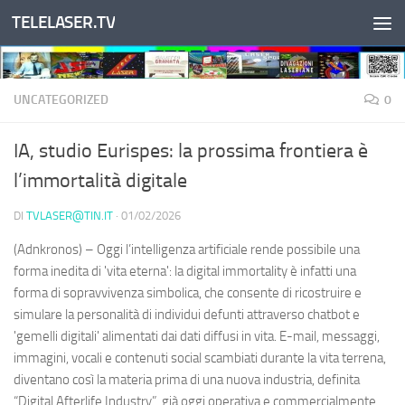
TELELASER.TV
Salta al contenuto
UNCATEGORIZED
0
IA, studio Eurispes: la prossima frontiera è
l’immortalità digitale
DI
TVLASER@TIN.IT
·
01/02/2026
(Adnkronos) – Oggi l’intelligenza artificiale rende possibile una
forma inedita di 'vita eterna': la digital immortality è infatti una
forma di sopravvivenza simbolica, che consente di ricostruire e
simulare la personalità di individui defunti attraverso chatbot e
'gemelli digitali' alimentati dai dati diffusi in vita. E-mail, messaggi,
immagini, vocali e contenuti social scambiati durante la vita terrena,
diventano così la materia prima di una nuova industria, definita
“Digital Afterlife Industry”, già oggi operativa e commercialmente