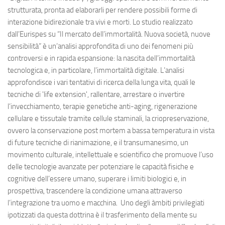
strutturata, pronta ad elaborarli per rendere possibili forme di
interazione bidirezionale tra vivi e morti. Lo studio realizzato
dall’Eurispes su “Il mercato dell’immortalità. Nuova società, nuove
sensibilità” è un’analisi approfondita di uno dei fenomeni più
controversi e in rapida espansione: la nascita dell’immortalità
tecnologica e, in particolare, l’immortalità digitale. L’analisi
approfondisce i vari tentativi di ricerca della lunga vita, quali le
tecniche di 'life extension', rallentare, arrestare o invertire
l’invecchiamento, terapie genetiche anti-aging, rigenerazione
cellulare e tissutale tramite cellule staminali, la criopreservazione,
ovvero la conservazione post mortem a bassa temperatura in vista
di future tecniche di rianimazione, e il transumanesimo, un
movimento culturale, intellettuale e scientifico che promuove l’uso
delle tecnologie avanzate per potenziare le capacità fisiche e
cognitive dell’essere umano, superare i limiti biologici e, in
prospettiva, trascendere la condizione umana attraverso
l’integrazione tra uomo e macchina. Uno degli àmbiti privilegiati
ipotizzati da questa dottrina è il trasferimento della mente su