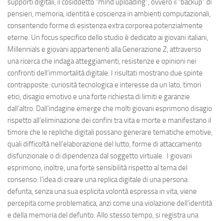
supporti digitali, il cosiddetto “mind uploading”, ovvero il “backup” di
pensieri, memoria, identità e coscienza in ambienti computazionali,
consentendo forme di esistenza extra corporea potenzialmente
eterne. Un focus specifico dello studio è dedicato ai giovani italiani,
Millennials e giovani appartenenti alla Generazione Z, attraverso
una ricerca che indaga atteggiamenti, resistenze e opinioni nei
confronti dell’immortalità digitale. I risultati mostrano due spinte
contrapposte: curiosità tecnologica e interesse da un lato, timori
etici, disagio emotivo e una forte richiesta di limiti e garanzie
dall’altro. Dall’indagine emerge che molti giovani esprimono disagio
rispetto all’eliminazione dei confini tra vita e morte e manifestano il
timore che le repliche digitali possano generare tematiche emotive,
quali difficoltà nell’elaborazione del lutto, forme di attaccamento
disfunzionale o di dipendenza dal soggetto virtuale. I giovani
esprimono, inoltre, una forte sensibilità rispetto al tema del
consenso: l’idea di creare una replica digitale di una persona
defunta, senza una sua esplicita volontà espressa in vita, viene
percepita come problematica, anzi come una violazione dell’identità
e della memoria del defunto. Allo stesso tempo, si registra una