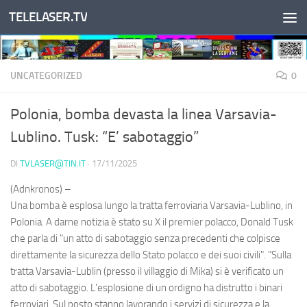
TELELASER.TV
Salta al contenuto
UNCATEGORIZED
0
Polonia, bomba devasta la linea Varsavia-
Lublino. Tusk: “E’ sabotaggio”
DI
TVLASER@TIN.IT
·
17/11/2025
(Adnkronos) –
Una bomba è esplosa lungo la tratta ferroviaria Varsavia-Lublino, in
Polonia. A darne notizia è stato su X il premier polacco, Donald Tusk
che parla di "un atto di sabotaggio senza precedenti che colpisce
direttamente la sicurezza dello Stato polacco e dei suoi civili". "Sulla
tratta Varsavia-Lublin (presso il villaggio di Mika) si è verificato un
atto di sabotaggio. L'esplosione di un ordigno ha distrutto i binari
ferroviari. Sul posto stanno lavorando i servizi di sicurezza e la