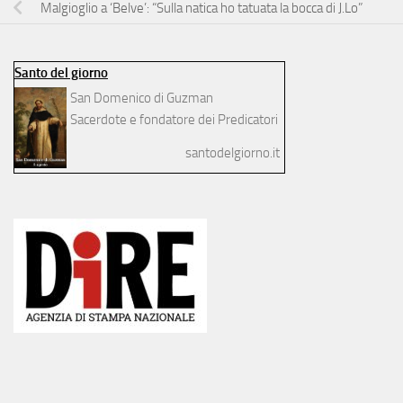
Malgioglio a ‘Belve’: “Sulla natica ho tatuata la bocca di J.Lo”
Santo del giorno
San Domenico di Guzman
Sacerdote e fondatore dei Predicatori
santodelgiorno.it