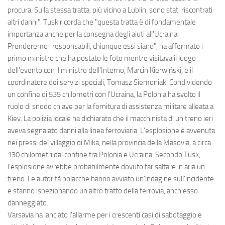
procura. Sulla stessa tratta, più vicino a Lublin, sono stati riscontrati
altri danni". Tusk ricorda che "questa tratta è di fondamentale
importanza anche per la consegna degli aiuti all'Ucraina.
Prenderemo i responsabili, chiunque essi siano", ha affermato i
primo ministro che ha postato le foto mentre visitava il luogo
dell'evento con il ministro dell'Interno, Marcin Kierwiński, e il
coordinatore dei servizi speciali, Tomasz Siemoniak. Condividendo
un confine di 535 chilometri con l'Ucraina, la Polonia ha svolto il
ruolo di snodo chiave per la fornitura di assistenza militare alleata a
Kiev. La polizia locale ha dichiarato che il macchinista di un treno ieri
aveva segnalato danni alla linea ferroviaria. L'esplosione è avvenuta
nei pressi del villaggio di Mika, nella provincia della Masovia, a circa
130 chilometri dal confine tra Polonia e Ucraina. Secondo Tusk,
l'esplosione avrebbe probabilmente dovuto far saltare in aria un
treno. Le autorità polacche hanno avviato un'indagine sull'incidente
e stanno ispezionando un altro tratto della ferrovia, anch'esso
danneggiato.
Varsavia ha lanciato l'allarme per i crescenti casi di sabotaggio e