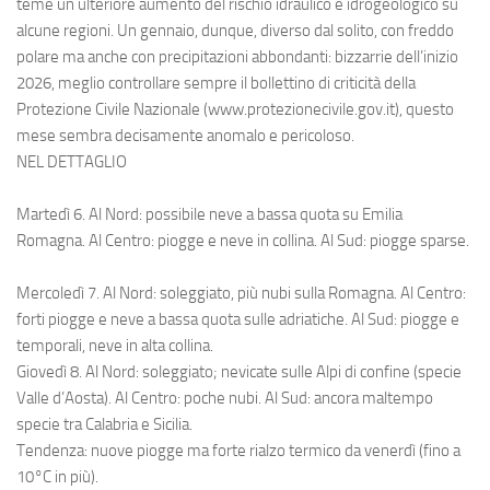
teme un ulteriore aumento del rischio idraulico e idrogeologico su
alcune regioni. Un gennaio, dunque, diverso dal solito, con freddo
polare ma anche con precipitazioni abbondanti: bizzarrie dell’inizio
2026, meglio controllare sempre il bollettino di criticità della
Protezione Civile Nazionale (www.protezionecivile.gov.it), questo
mese sembra decisamente anomalo e pericoloso.
NEL DETTAGLIO
Martedì 6. Al Nord: possibile neve a bassa quota su Emilia
Romagna. Al Centro: piogge e neve in collina. Al Sud: piogge sparse.
Mercoledì 7. Al Nord: soleggiato, più nubi sulla Romagna. Al Centro:
forti piogge e neve a bassa quota sulle adriatiche. Al Sud: piogge e
temporali, neve in alta collina.
Giovedì 8. Al Nord: soleggiato; nevicate sulle Alpi di confine (specie
Valle d’Aosta). Al Centro: poche nubi. Al Sud: ancora maltempo
specie tra Calabria e Sicilia.
Tendenza: nuove piogge ma forte rialzo termico da venerdì (fino a
10°C in più).