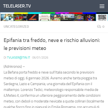
TELELASER.TV
Salta al contenuto
UNCATEGORIZED
0
Epifania tra freddo, neve e rischio alluvioni:
le previsioni meteo
DI
TVLASER@TIN.IT
·
06/01/2026
(Adnkronos) –
La Befana porta freddo e neve sull'Italia secondo le previsioni
meteo di oggi, 6 gennaio 2026. Avremo anche tanta pioggia tra
Sardegna, Lazio e Campania; una giornata dell’Epifania con il
maltempo. Lorenzo Tedici, meteorologo responsabile media de
iLMeteo.it, conferma un ulteriore peggioramento delle condizioni
meteo, con deboli o moderate nevicate a quote collinari (localmente
qualche fiocco fino in pianura) in Emilia Romagna, con accumuli di