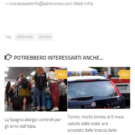
—cronacawebinfo@adnkronos.com (Web Info)
Tag:
adnkronos
ultimora
POTREBBERO INTERESSARTI ANCHE...
0
0
Torino, morto bimbo di 5 mesi
La Spagna allarga i controlli per
caduto dalle scale: era
gli arrivi dall’Italia
scivolato dalle braccia della