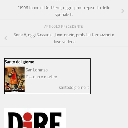
‘1996 l’anno di Del Piero’, oggi il primo episodio dello
speciale tv
ARTICOLO PRECEDENTE
Serie A, oggi Sassuolo-Juve: orario, probabili formazioni e
dove vederla
Santo del giorno
San Lorenzo
Diacono e martire
santodelgiorno.it