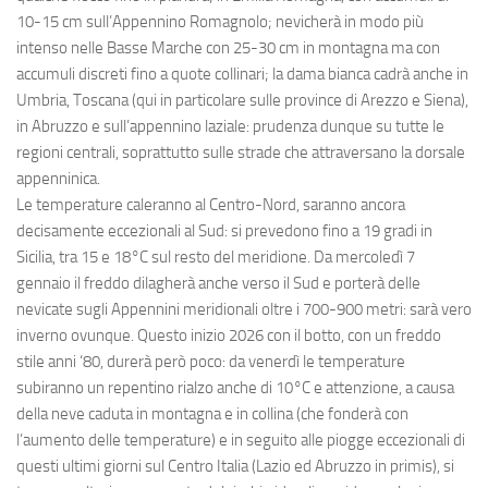
10-15 cm sull’Appennino Romagnolo; nevicherà in modo più
intenso nelle Basse Marche con 25-30 cm in montagna ma con
accumuli discreti fino a quote collinari; la dama bianca cadrà anche in
Umbria, Toscana (qui in particolare sulle province di Arezzo e Siena),
in Abruzzo e sull’appennino laziale: prudenza dunque su tutte le
regioni centrali, soprattutto sulle strade che attraversano la dorsale
appenninica.
Le temperature caleranno al Centro-Nord, saranno ancora
decisamente eccezionali al Sud: si prevedono fino a 19 gradi in
Sicilia, tra 15 e 18°C sul resto del meridione. Da mercoledì 7
gennaio il freddo dilagherà anche verso il Sud e porterà delle
nevicate sugli Appennini meridionali oltre i 700-900 metri: sarà vero
inverno ovunque. Questo inizio 2026 con il botto, con un freddo
stile anni ‘80, durerà però poco: da venerdì le temperature
subiranno un repentino rialzo anche di 10°C e attenzione, a causa
della neve caduta in montagna e in collina (che fonderà con
l’aumento delle temperature) e in seguito alle piogge eccezionali di
questi ultimi giorni sul Centro Italia (Lazio ed Abruzzo in primis), si