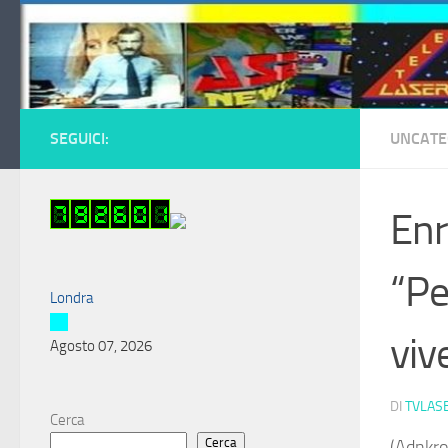
Salta al contenuto
SEGUICI:
UNCATE
Enr
“Pe
Londra
viv
Agosto 07, 2026
DI
TVLAS
Cerca
Cerca
(Adnkro