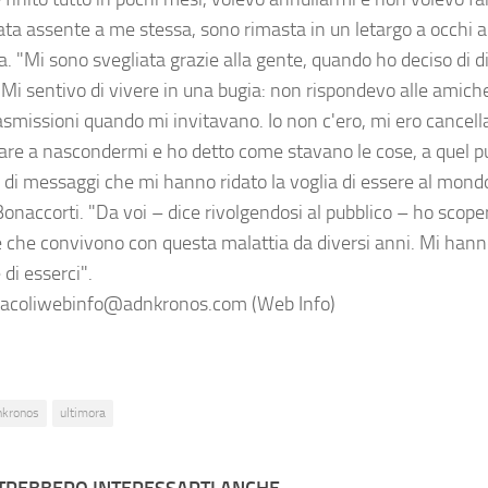
ata assente a me stessa, sono rimasta in un letargo a occhi ap
a. "Mi sono svegliata grazie alla gente, quando ho deciso di 
. Mi sentivo di vivere in una bugia: non rispondevo alle amic
rasmissioni quando mi invitavano. Io non c'ero, mi ero cancel
are a nascondermi e ho detto come stavano le cose, a quel p
a di messaggi che mi hanno ridato la voglia di essere al mond
Bonaccorti. "Da voi – dice rivolgendosi al pubblico – ho scope
 che convivono con questa malattia da diversi anni. Mi hanno 
 di esserci".
acoliwebinfo@adnkronos.com (Web Info)
nkronos
ultimora