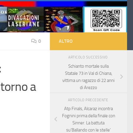
0
ALTRO
ARTICOLO SUCCESSIVO
:
Schianto mortale sulla
Statale 73 in Val di Chiana,
vittima un ragazzo di 22 anni
 torno a
di Arezzo
ARTICOLO PRECEDENTE
Atp Finals, Alcaraz incontra
Fognini prima della finale con
Sinner. La battuta
su’Ballando con le stelle’