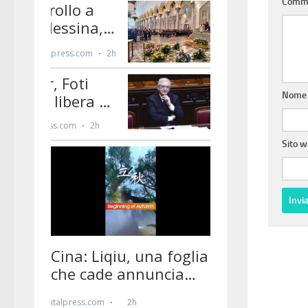
Comm
Nom
Sito 