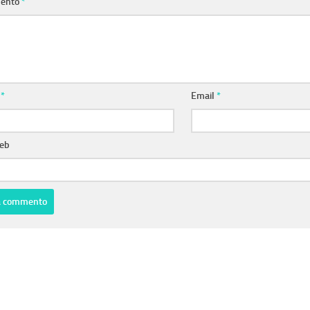
ento
*
e
*
Email
*
web