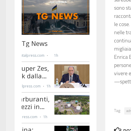
sono st
raccont
le cose
nelle t
continu
migliai
Enrica 
persone
vivere e
—spett
Tag:
ad