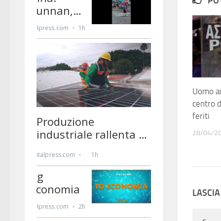
PO
Uomo ar
centro 
feriti
28/04/2
LASCI