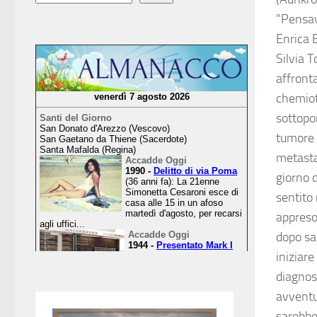
"Pensav
Enrica 
Silvia T
affront
chemiot
sottopor
tumore 
metasta
giorno 
sentito 
appreso
dopo sa
iniziare
diagnos
avventu
sarebbe 