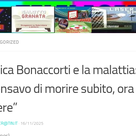
GORIZED
ica Bonaccorti e la malattia
nsavo di morire subito, ora
ere”
ER@TIN.IT
·
16/11/2025
nos) –