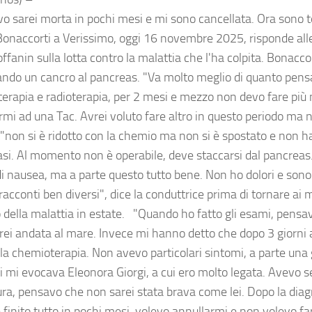
o sarei morta in pochi mesi e mi sono cancellata. Ora sono t
Bonaccorti a Verissimo, oggi 16 novembre 2025, risponde al
offanin sulla lotta contro la malattia che l'ha colpita. Bonacco
ando un cancro al pancreas. "Va molto meglio di quanto pensa
erapia e radioterapia, per 2 mesi e mezzo non devo fare più n
mi ad una Tac. Avrei voluto fare altro in questo periodo ma no
"non si è ridotto con la chemio ma non si è spostato e non h
si. Al momento non è operabile, deve staccarsi dal pancreas
di nausea, ma a parte questo tutto bene. Non ho dolori e sono
racconti ben diversi", dice la conduttrice prima di tornare ai
 della malattia in estate. "Quando ho fatto gli esami, pensav
rei andata al mare. Invece mi hanno detto che dopo 3 giorni 
 la chemioterapia. Non avevo particolari sintomi, a parte una 
i mi evocava Eleonora Giorgi, a cui ero molto legata. Avevo s
ra, pensavo che non sarei stata brava come lei. Dopo la dia
finito tutto in pochi mesi, volevo annullarmi e non volevo far