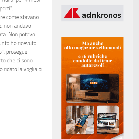
erti",
dire come stavano
he, non andavo
lata. Non potevo
unto ho ricevuto
o", prosegue
rto che ci sono
ridato la voglia di