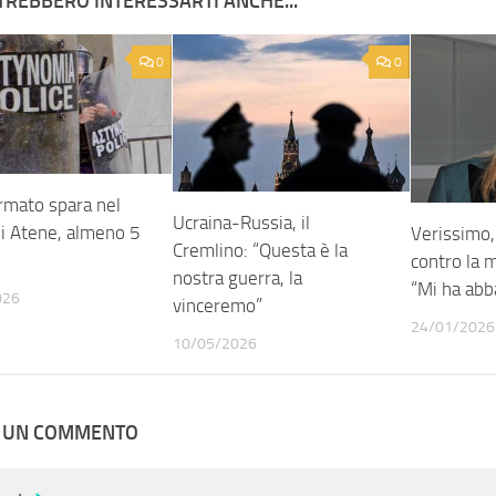
TREBBERO INTERESSARTI ANCHE...
0
0
mato spara nel
Ucraina-Russia, il
di Atene, almeno 5
Verissimo, 
Cremlino: “Questa è la
contro la 
nostra guerra, la
“Mi ha ab
026
vinceremo”
24/01/2026
10/05/2026
A UN COMMENTO