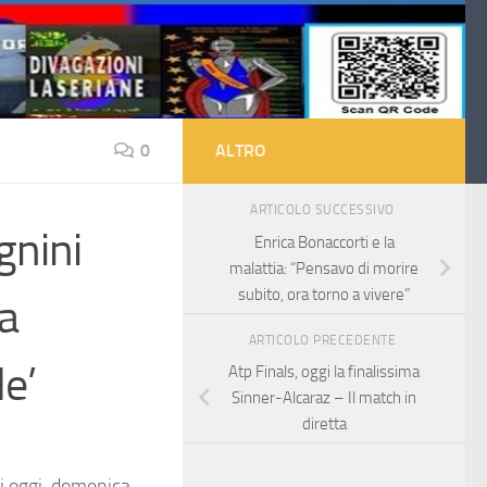
0
ALTRO
ARTICOLO SUCCESSIVO
gnini
Enrica Bonaccorti e la
malattia: “Pensavo di morire
subito, ora torno a vivere”
La
ARTICOLO PRECEDENTE
le’
Atp Finals, oggi la finalissima
Sinner-Alcaraz – Il match in
diretta
di oggi, domenica