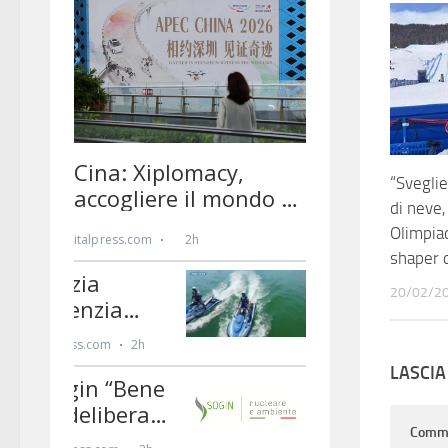
“Sveglie
di neve,
Olimpiad
shaper d
20/02/2
LASCI
Comm