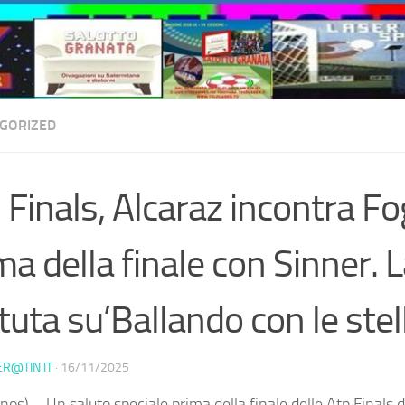
GORIZED
 Finals, Alcaraz incontra Fo
ma della finale con Sinner. 
tuta su’Ballando con le stel
ER@TIN.IT
·
16/11/2025
nos) – Un saluto speciale prima della finale delle Atp Finals 