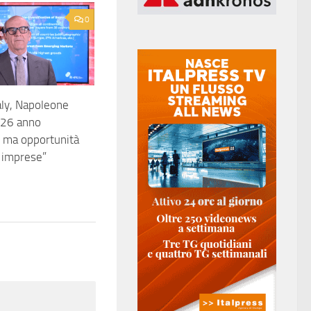
0
aly, Napoleone
2026 anno
 ma opportunità
 imprese”