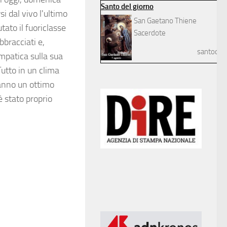
Santo del giorno
i dal vivo l'ultimo
San Gaetano Thiene
tato il fuoriclasse
Sacerdote
bbracciati e,
santodelg
mpatica sulla sua
utto in un clima
hanno un ottimo
è stato proprio