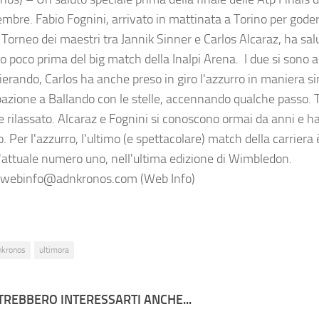
mbre. Fabio Fognini, arrivato in mattinata a Torino per goders
 Torneo dei maestri tra Jannik Sinner e Carlos Alcaraz, ha salu
 poco prima del big match della Inalpi Arena. I due si sono a
ierando, Carlos ha anche preso in giro l'azzurro in maniera si
pazione a Ballando con le stelle, accennando qualche passo. T
e rilassato. Alcaraz e Fognini si conoscono ormai da anni e 
. Per l'azzurro, l'ultimo (e spettacolare) match della carriera 
l'attuale numero uno, nell'ultima edizione di Wimbledon.
webinfo@adnkronos.com (Web Info)
nkronos
ultimora
TREBBERO INTERESSARTI ANCHE...