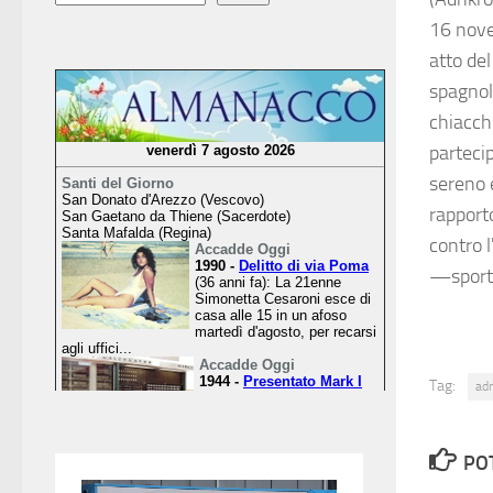
16 nove
atto del
spagnolo
chiacch
parteci
sereno 
rapporto
contro 
—sport
Tag:
ad
PO