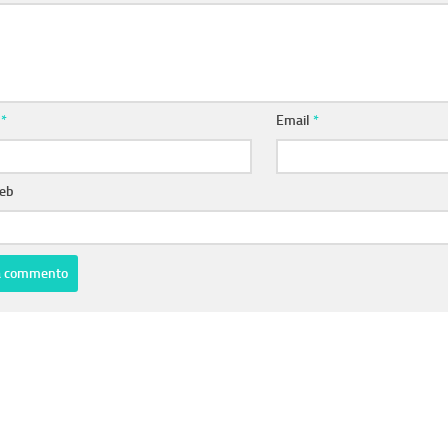
e
*
Email
*
web