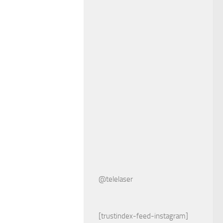
@telelaser
[trustindex-feed-instagram]