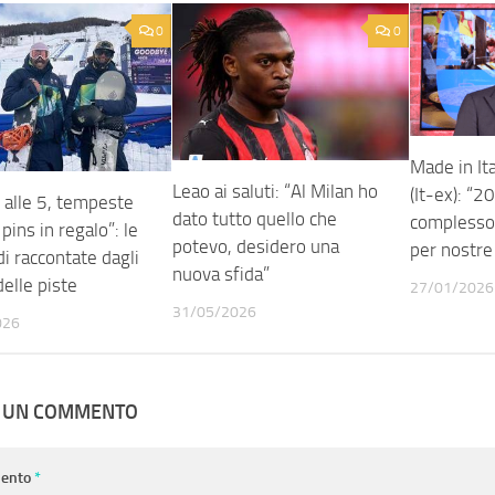
0
0
Made in It
Leao ai saluti: “Al Milan ho
(It-ex): “
 alle 5, tempeste
dato tutto quello che
complesso
 pins in regalo”: le
potevo, desidero una
per nostre
i raccontate dagli
nuova sfida”
elle piste
27/01/2026
31/05/2026
026
A UN COMMENTO
ento
*