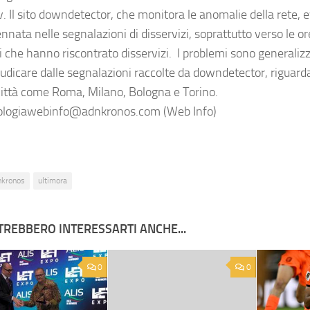
v. Il sito downdetector, che monitora le anomalie della rete, 
nnata nelle segnalazioni di disservizi, soprattutto verso le o
i che hanno riscontrato disservizi. I problemi sono generalizzat
iudicare dalle segnalazioni raccolte da downdetector, riguard
città come Roma, Milano, Bologna e Torino.
logiawebinfo@adnkronos.com (Web Info)
nkronos
ultimora
TREBBERO INTERESSARTI ANCHE...
0
0