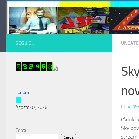
Salta al contenuto
SEGUICI:
UNCATE
Sky
nov
Londra
DI
TVLAS
Agosto 07, 2026
(Adnkro
Sky dow
Cerca
streami
Cerca