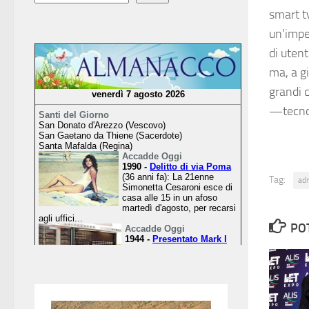
smart t
un'impe
di utent
ma, a g
grandi 
—tecno
Tag:
ad
PO