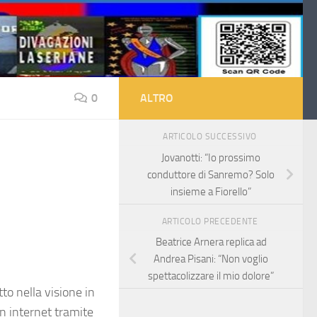
0
ALTRO
ARTICOLO SUCCESSIVO
Jovanotti: “Io prossimo
conduttore di Sanremo? Solo
insieme a Fiorello”
ARTICOLO PRECEDENTE
Beatrice Arnera replica ad
Andrea Pisani: “Non voglio
spettacolizzare il mio dolore”
to nella visione in
n internet tramite