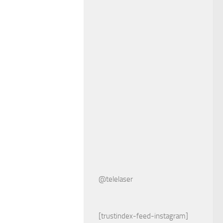
@telelaser
[trustindex-feed-instagram]