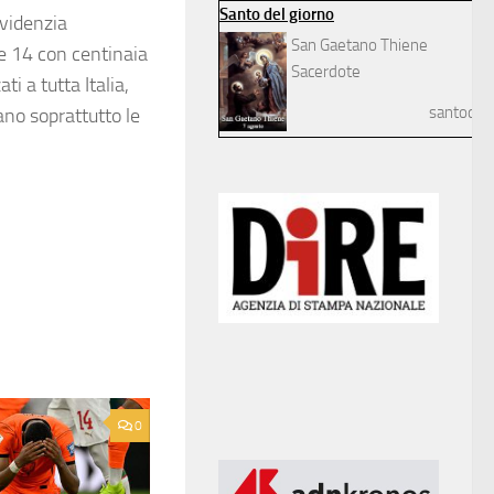
Santo del giorno
evidenzia
San Gaetano Thiene
re 14 con centinaia
Sacerdote
i a tutta Italia,
santodelg
ano soprattutto le
0