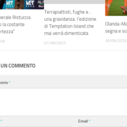
Terrapiattisti, fughe e…
nerale Ristuccia:
una gravidanza: l’edizione
Olanda-Ma
 la costante
di Temptation Island che
segna e sc
ertezza”
mai verrà dimenticata
30/06/2026
026
01/08/2025
A UN COMMENTO
ento
*
e
*
Email
*