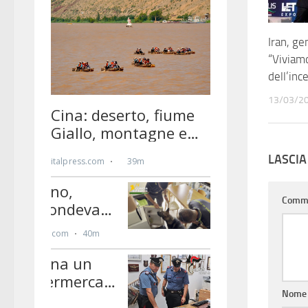
Iran, ge
“Viviamo
dell’inc
13/03/2
LASCI
Comm
Nom