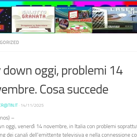
GORIZED
 down oggi, problemi 14
embre. Cosa succede
ER@TIN.IT
·
14/11/2025
nos) –
n oggi, venerdì 14 novembre, in Italia con problemi soprattut
ng dei canali dell'emittente televisiva e nella connessione co