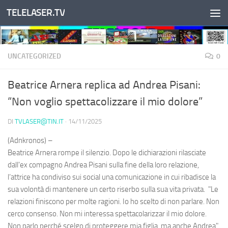
TELELASER.TV
Salta al contenuto
UNCATEGORIZED
0
Beatrice Arnera replica ad Andrea Pisani:
“Non voglio spettacolizzare il mio dolore”
DI
TVLASER@TIN.IT
·
14/11/2025
(Adnkronos) –
Beatrice Arnera rompe il silenzio. Dopo le dichiarazioni rilasciate
dall'ex compagno Andrea Pisani sulla fine della loro relazione,
l’attrice ha condiviso sui social una comunicazione in cui ribadisce la
sua volontà di mantenere un certo riserbo sulla sua vita privata. "Le
relazioni finiscono per molte ragioni. Io ho scelto di non parlare. Non
cerco consenso. Non mi interessa spettacolarizzar il mio dolore.
Non parlo perché scelgo di proteggere mia figlia, ma anche Andrea",