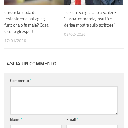
Cresce la moda del
Tolkien, Sangiuliano a Schlein:
testosterone antiaging,
“Faccia ammenda, insultò e
funziona o fa male? Cosa
derise mostra sullo scrittore”
dicono gli esperti
02/02/2026
17/01/2026
LASCIA UN COMMENTO
Commento
*
Nome
*
Email
*