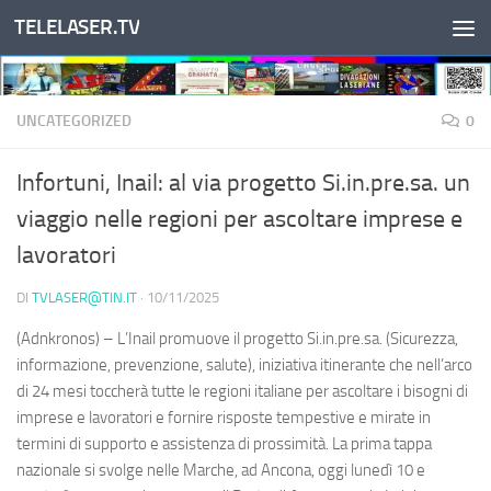
TELELASER.TV
Salta al contenuto
UNCATEGORIZED
0
Infortuni, Inail: al via progetto Si.in.pre.sa. un
viaggio nelle regioni per ascoltare imprese e
lavoratori
DI
TVLASER@TIN.IT
·
10/11/2025
(Adnkronos) – L’Inail promuove il progetto Si.in.pre.sa. (Sicurezza,
informazione, prevenzione, salute), iniziativa itinerante che nell’arco
di 24 mesi toccherà tutte le regioni italiane per ascoltare i bisogni di
imprese e lavoratori e fornire risposte tempestive e mirate in
termini di supporto e assistenza di prossimità. La prima tappa
nazionale si svolge nelle Marche, ad Ancona, oggi lunedì 10 e