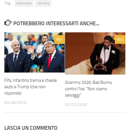
Tag:
adnkronos
ultimora
POTREBBERO INTERESSARTI ANCHE...
0
0
Fifa, Infantino trema e chiede
Grammy 2026, Bad Bunny
aiuto a Trump (che non
contro l’Ice: “Non siamo
risponde)
selvaggi”
03/08/2026
02/02/2026
LASCIA UN COMMENTO