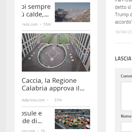
detto s
Trump d
accordo
18/06/2
LASCI
Comm
Nom