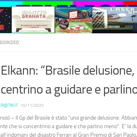
GORIZED
 Elkann: “Brasile delusione, p
centrino a guidare e parli
ER@TIN.IT
·
10/11/2025
nos) – Il Gp del Brasile è stato "una grande delusione. Abbiam
nte che si concentrino a guidare e che parlino meno". E' la du
 all'indomani del disastro Ferrari al Gran Premio di San Paolo