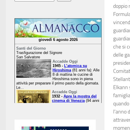
doppio 
Formula
vincendo
guardia
guardia
che si 
delle ga
presiden
Comitato
Stellant
Elkann s
famiglia
quando u
l’anno 
attrave
momento