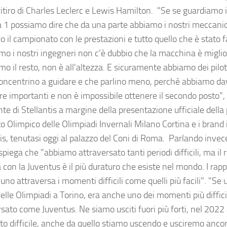
ritiro di Charles Leclerc e Lewis Hamilton. "Se se guardiamo 
 1 possiamo dire che da una parte abbiamo i nostri meccani
 il campionato con le prestazioni e tutto quello che è stato fa
mo i nostri ingegneri non c'è dubbio che la macchina è miglio
mo il resto, non è all'altezza. E sicuramente abbiamo dei pilo
concentrino a guidare e che parlino meno, perché abbiamo da
re importanti e non è impossibile ottenere il secondo posto", 
te di Stellantis a margine della presentazione ufficiale della 
 Olimpico delle Olimpiadi Invernali Milano Cortina e i brand i
is, tenutasi oggi al palazzo del Coni di Roma. Parlando invec
piega che "abbiamo attraversato tanti periodi difficili, ma il 
 con la Juventus è il più duraturo che esiste nel mondo. I rapp
no attraversa i momenti difficili come quelli più facili". "Se
delle Olimpiadi a Torino, era anche uno dei momenti più diffic
rsato come Juventus. Ne siamo usciti fuori più forti, nel 202
 difficile, anche da quello stiamo uscendo e usciremo ancora