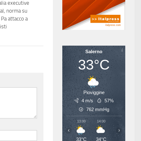
lia executive
al, norma su
Pa attacco a
isti
Salerno
33°C
Pioviggine
4 m/s
57%
762
mmHg
13:00
14:00
15:00
16
‹
›
33°C
34°C
35°C
35