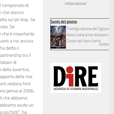
rottamazione”
il campionato di
ci che stanno
tto sul pit stop. Se
Santo del giorno
rata. Se
Trasfigurazione del Signore
ti che è importante
Gesù rivela ai tre discepoli dilett
vanti a noi ancora
Corpo del Vero Uomo
santodelg
ha detto il
partnership tra il
taliani di
e della Juventus,
rapporto della mia
orti restano forti
 uno pensa al 2006,
ili che abbiamo
2 abbiamo avuto un
 più forti", ha