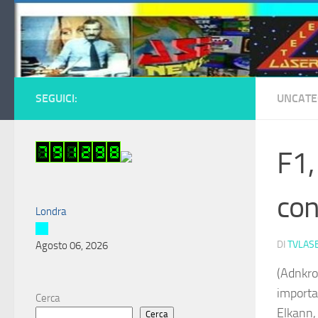
Salta al contenuto
SEGUICI:
UNCATE
F1,
con
Londra
DI
TVLAS
Agosto 06, 2026
(Adnkro
importa
Cerca
Elkann,
Cerca