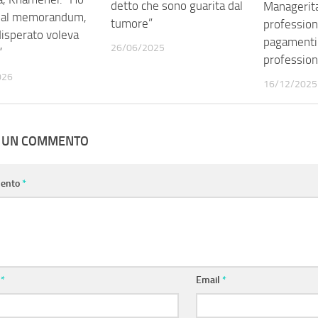
detto che sono guarita dal
Managerita
ì al memorandum,
tumore”
profession
isperato voleva
pagamenti 
26/06/2025
”
profession
026
16/12/2025
A UN COMMENTO
ento
*
e
*
Email
*