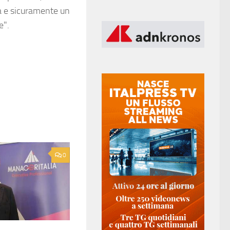
ca e sicuramente un
re".
0