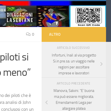
0
ALTRO
ARTICOLO SUCCESSIVO
iloti si
Infortuni, Inail: al via progetto
Si.in.pre.sa. un viaggio nelle
regioni per ascoltare
no meno”
imprese e lavoratori
ARTICOLO PRECEDENTE
Manovra, Salvini. “E’ buona
o dei piloti che è
ma può essere migliorata.
ra analisi di John
Emendamenti Lega per
allargare platea
, conclusosi con un