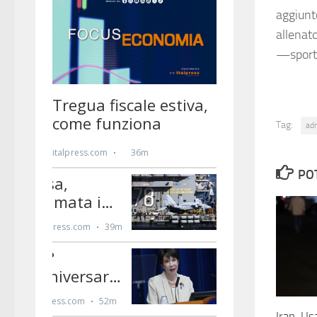
aggiunt
allenato
—sport
Tag:
ad
PO
Iran-Us