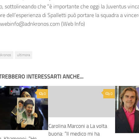
o, sottolineando che "è importante che oggi la Juventus vin
re dell’esperienza di Spalletti può portare la squadra a vince
webinfo@adnkronos.com (Web Info)
nkronos
ultimora
TREBBERO INTERESSARTI ANCHE...
0
0
Carolina Marconi a La volta
buona: “Il medico mi ha
a, Khamenei: “Ho