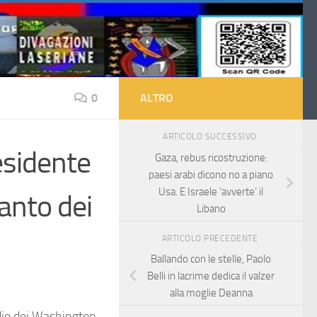
0
ALTRO
ARTICOLO SUCCESSIVO
esidente
Gaza, rebus ricostruzione:
paesi arabi dicono no a piano
Usa. E Israele ‘avverte’ il
ianto dei
Libano
ARTICOLO PRECEDENTE
Ballando con le stelle, Paolo
Belli in lacrime dedica il valzer
alla moglie Deanna
dio dei Washington