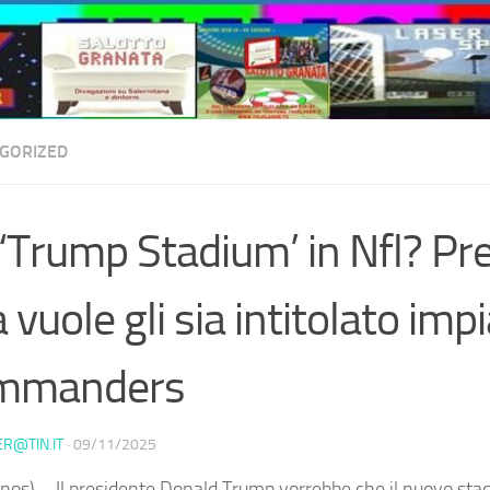
GORIZED
‘Trump Stadium’ in Nfl? Pr
 vuole gli sia intitolato imp
mmanders
ER@TIN.IT
·
09/11/2025
nos) – Il presidente Donald Trump vorrebbe che il nuovo sta