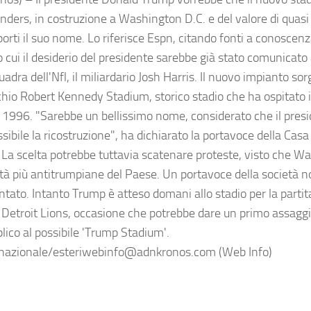
ers, in costruzione a Washington D.C. e del valore di quasi q
 porti il suo nome. Lo riferisce Espn, citando fonti a conoscen
cui il desiderio del presidente sarebbe già stato comunicato 
uadra dell'Nfl, il miliardario Josh Harris. Il nuovo impianto sor
chio Robert Kennedy Stadium, storico stadio che ha ospitato
 1996. "Sarebbe un bellissimo nome, considerato che il pres
sibile la ricostruzione", ha dichiarato la portavoce della Casa
. La scelta potrebbe tuttavia scatenare proteste, visto che W
ittà più antitrumpiane del Paese. Un portavoce della società 
ato. Intanto Trump è atteso domani allo stadio per la part
i Detroit Lions, occasione che potrebbe dare un primo assaggi
blico al possibile 'Trump Stadium'.
nazionale/esteriwebinfo@adnkronos.com (Web Info)