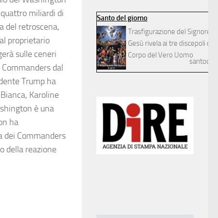
uattro miliardi di
Santo del giorno
za del retroscena,
Trasfigurazione del Signore
al proprietario
Gesù rivela ai tre discepoli dilett
gerà sulle ceneri
Corpo del Vero Uomo
santodelg
 i Commanders dal
idente Trump ha
 Bianca, Karoline
ashington è una
non ha
ita dei Commanders
o della reazione