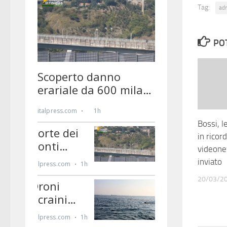
Tag:
ad
PO
Bossi, l
in ricor
videone
inviato
20/03/2