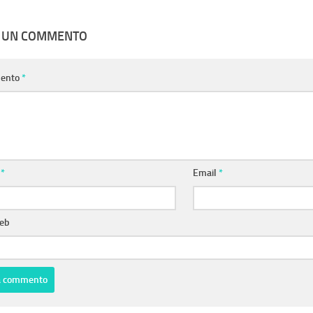
A UN COMMENTO
ento
*
e
*
Email
*
web