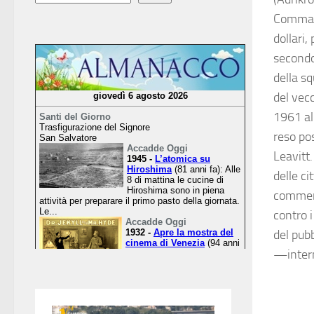
Command
dollari,
secondo 
della sq
del vec
1961 al
reso pos
Leavitt
delle c
comment
contro 
del pub
—inter