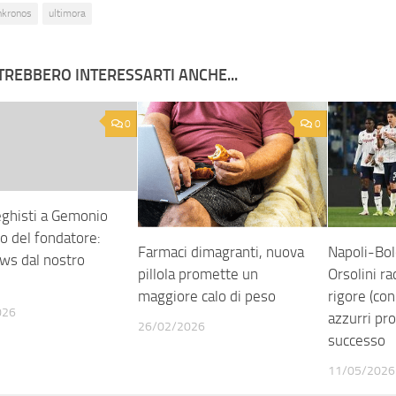
nkronos
ultimora
TREBBERO INTERESSARTI ANCHE...
0
0
eghisti a Gemonio
do del fondatore:
Farmaci dimagranti, nuova
Napoli-Bo
ws dal nostro
pillola promette un
Orsolini r
maggiore calo di peso
rigore (con
026
azzurri pr
26/02/2026
successo
11/05/2026