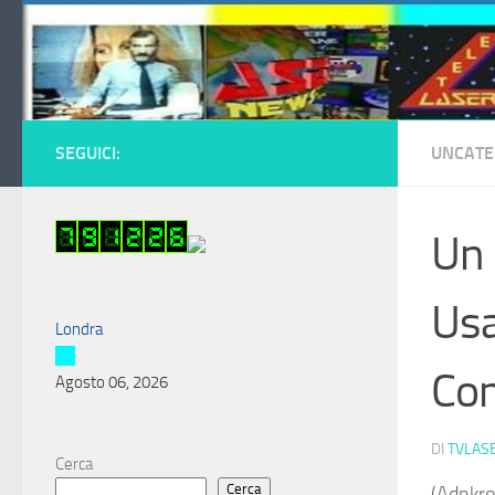
Salta al contenuto
SEGUICI:
UNCATE
Un 
Usa
Londra
Co
Agosto 06, 2026
DI
TVLAS
Cerca
Cerca
(Adnkro