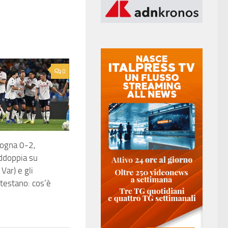
0
logna 0-2,
addoppia su
 Var) e gli
otestano: cos’è