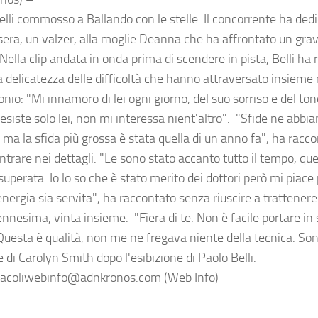
lli commosso a Ballando con le stelle. Il concorrente ha dedic
sera, un valzer, alla moglie Deanna che ha affrontato un gra
Nella clip andata in onda prima di scendere in pista, Belli ha
 delicatezza delle difficoltà che hanno attraversato insieme n
io: "Mi innamoro di lei ogni giorno, del suo sorriso e del ton
esiste solo lei, non mi interessa nient'altro". "Sfide ne abbi
 ma la sfida più grossa è stata quella di un anno fa", ha racco
ntrare nei dettagli. "Le sono stato accanto tutto il tempo, q
superata. Io lo so che è stato merito dei dottori però mi piace
nergia sia servita", ha raccontato senza riuscire a trattenere
'ennesima, vinta insieme. "Fiera di te. Non è facile portare i
Questa è qualità, non me ne fregava niente della tecnica. Sono
e di Carolyn Smith dopo l'esibizione di Paolo Belli.
acoliwebinfo@adnkronos.com (Web Info)