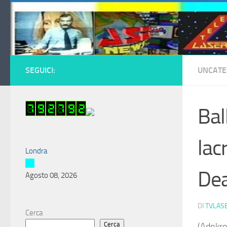
Salta al contenuto
SEGUICI:
UNCATE
Bal
lac
Londra
De
Agosto 08, 2026
DI
TVLAS
Cerca
Cerca
(Adnkro