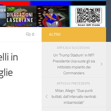
0
ALTRO
ARTICOLO SUCCESSIVO
li in
Un ‘Trump Stadium’ in Nfl?
Presidente Usa vuole gli sia
intitolato impianto dei
glie
Commanders
ARTICOLO PRECEDENTE
Milan, Allegri: “Due punti
buttati, dall’intervallo rientrati
imbambolati”