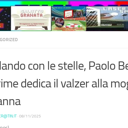
GORIZED
lando con le stelle, Paolo Bel
rime dedica il valzer alla mo
anna
ER@TIN.IT
·
08/11/2025
nos) –