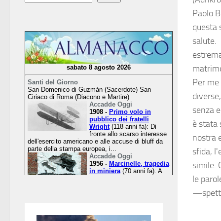
Paolo Be
questa 
salute. 
estrema
matrimon
Per me 
diverse,
senza e
è stata 
nostra e
sfida, l
simile. 
le parol
—spett