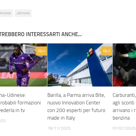
nkronos
ultimora
TREBBERO INTERESSARTI ANCHE...
0
0
ina-Udinese:
Barilla, a Parma arriva Bite,
Carburanti
probabili formazioni
nuovo Innovation Center
agli sconti
ederla in tv
con 200 esperti per futuro
arrivano i 
made in Italy
benzina
025
18/11/2025
07/07/2026