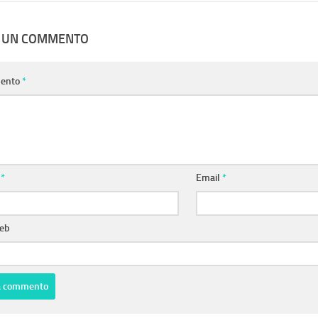
A UN COMMENTO
ento
*
e
*
Email
*
web