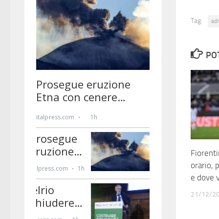
Tag:
ad
PO
Fiorent
orario, 
e dove v
21/12/2