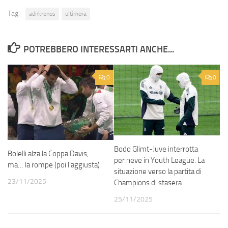
Tag:
adnkronos
ultimora
POTREBBERO INTERESSARTI ANCHE...
0
0
Bodo Glimt-Juve interrotta
Bolelli alza la Coppa Davis,
per neve in Youth League. La
ma… la rompe (poi l’aggiusta)
situazione verso la partita di
23/11/2025
Champions di stasera
25/11/2025