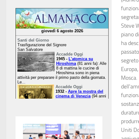
funzion
segreta
Steve W
piano d
ha desc
passato
segreto 
Europa, 
Mosca. D
dell'amm
funziona
sostanz
duraturo
produrr
Uniti D
aggiung