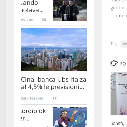
grattac
—inter
Tag:
ad
PO
Sanità, 