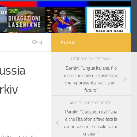
0
ALTRO
ARTICOLO SUCCESSIVO
ussia
Bernini: “Lingua italiana, filo
d’oro che unisce, ecosistema
che rappresenta, radici per il
rkiv
futuro”
ARTICOLO PRECEDENTE
Parolin: “L’auspicio del Papa
è che l’italofonia favorisca la
cooperazione e rinsaldi valori
cristiani”
 Axios – che cita