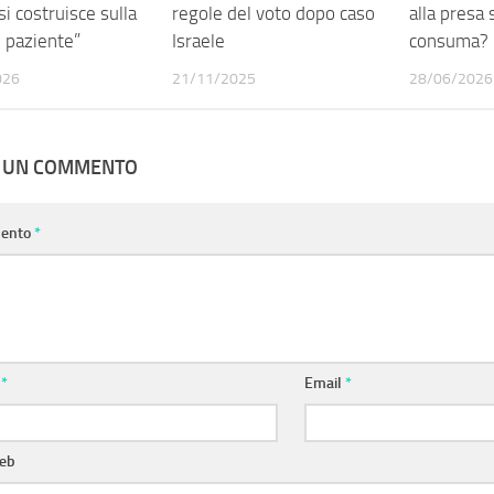
si costruisce sulla
regole del voto dopo caso
alla presa
l paziente”
Israele
consuma? 
026
21/11/2025
28/06/2026
A UN COMMENTO
ento
*
e
*
Email
*
web