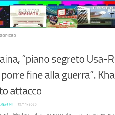
GORIZED
aina, “piano segreto Usa-R
 porre fine alla guerra”. Kha
to attacco
ER@TIN.IT
·
19/11/2025
nos) – Mentre gli attacchi russi contro l'Ucraina proseguono,