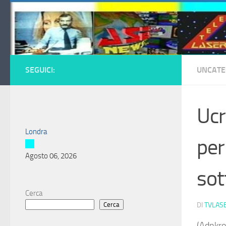
Salta al contenuto
SEGUICI:
UNCATE
Ucr
Londra
per
Agosto 06, 2026
sot
Cerca
Cerca
DI
TVLAS
(Adnkro