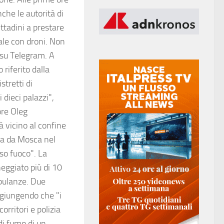
nche le autorità di
ittadini a prestare
ale con droni. Non
, su Telegram. A
riferito dalla
stretti di
dieci palazzi",
ore Oleg
 vicino al confine
ta da Mosca nel
eso fuoco". La
neggiato più di 10
mbulanze. Due
aggiungendo che "i
rritori e polizia
di fumo di un