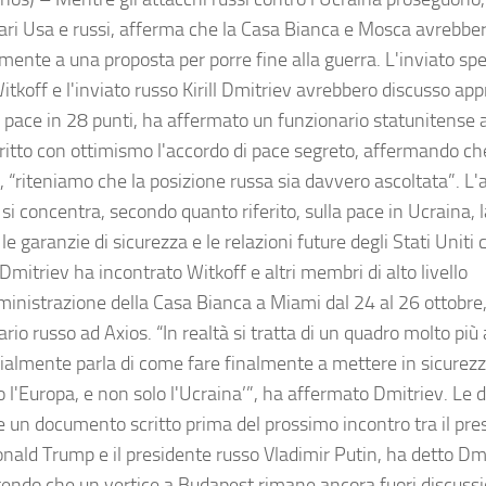
ari Usa e russi, afferma che la Casa Bianca e Mosca avrebber
mente a una proposta per porre fine alla guerra. L'inviato sp
itkoff e l'inviato russo Kirill Dmitriev avrebbero discusso ap
i pace in 28 punti, ha affermato un funzionario statunitense
ritto con ottimismo l'accordo di pace segreto, affermando che
, “riteniamo che la posizione russa sia davvero ascoltata”. L'
si concentra, secondo quanto riferito, sulla pace in Ucraina, l
le garanzie di sicurezza e le relazioni future degli Stati Uniti 
mitriev ha incontrato Witkoff e altri membri di alto livello
inistrazione della Casa Bianca a Miami dal 24 al 26 ottobre, h
rio russo ad Axios. “In realtà si tratta di un quadro molto più
ialmente parla di come fare finalmente a mettere in sicurez
 l'Europa, e non solo l'Ucraina’”, ha affermato Dmitriev. Le d
e un documento scritto prima del prossimo incontro tra il pres
onald Trump e il presidente russo Vladimir Putin, ha detto Dmi
endo che un vertice a Budapest rimane ancora fuori discussi