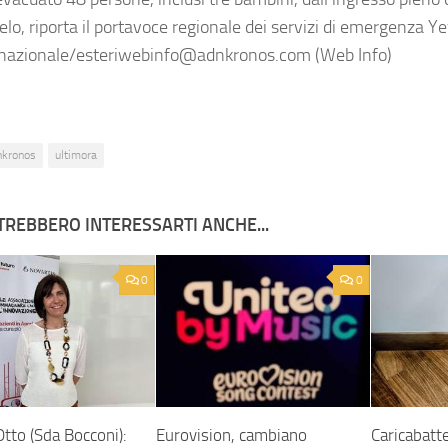
ielo, riporta il portavoce regionale dei servizi di emergenza 
nazionale/esteriwebinfo@adnkronos.com (Web Info)
nkronos
ultimora
TREBBERO INTERESSARTI ANCHE...
0
0
Otto (Sda Bocconi):
Eurovision, cambiano
Caricabatte