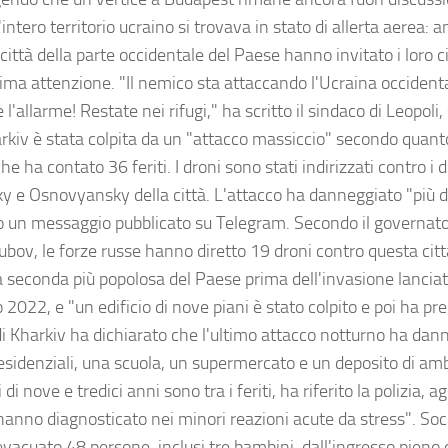
l'intero territorio ucraino si trovava in stato di allerta aerea: a
città della parte occidentale del Paese hanno invitato i loro c
ima attenzione. "Il nemico sta attaccando l'Ucraina occident
 l'allarme! Restate nei rifugi," ha scritto il sindaco di Leopoli
rkiv è stata colpita da un "attacco massiccio" secondo quanto 
che ha contato 36 feriti. I droni sono stati indirizzati contro i di
y e Osnovyansky della città. L'attacco ha danneggiato "più di 
 un messaggio pubblicato su Telegram. Secondo il governat
bov, le forze russe hanno diretto 19 droni contro questa città
la seconda più popolosa del Paese prima dell'invasione lancia
 2022, e "un edificio di nove piani è stato colpito e poi ha pr
di Kharkiv ha dichiarato che l'ultimo attacco notturno ha dan
 residenziali, una scuola, un supermercato e un deposito di a
di nove e tredici anni sono tra i feriti, ha riferito la polizia, 
anno diagnosticato nei minori reazioni acute da stress". Socco
vacuato 48 persone, inclusi tre bambini, dall'ingresso pieno 