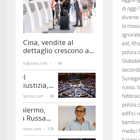
di oggi 
diverse 
la mass
ignorate
est, Kha
polizia 
Slobidsk
secondo
Synegou
russo, 
febbraio
polizia 
edifici
bambini 
medici h
hanno e