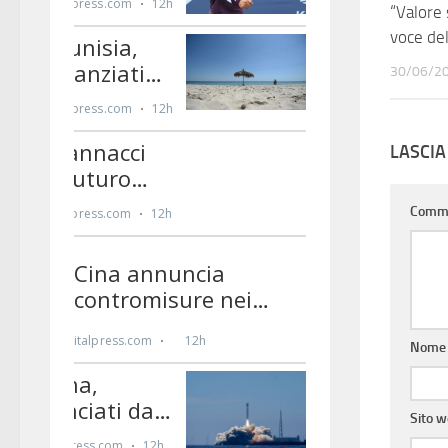
“Valore 
voce de
30/06/2
LASCI
Comm
Nom
Sito 