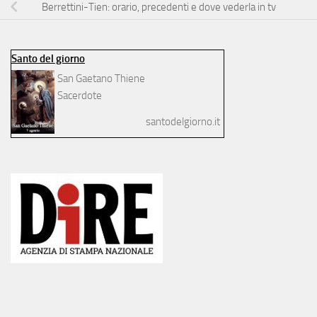
Berrettini-Tien: orario, precedenti e dove vederla in tv
Santo del giorno
San Gaetano Thiene
Sacerdote
santodelgiorno.it