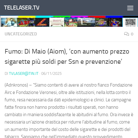
TELELASER.TV
Salta al contenuto
UNCATEGORIZED
0
Fumo: Di Maio (Aiom), ‘con aumento prezzo
sigarette più soldi per Ssn e prevenzione’
DI
TVLASER@TIN.IT
·
06/11/2025
(Adnkronos) – "Siamo contenti di avere al nostro fianco Fondazione
Airc e Fondazione Veronesi, oltre alle istituzioni, nella lotta contro il
fumo, resa necessaria dai dati epidemiologici e clinici. Le campagne
fatte finora non hanno prodotto i risultati sperati, non hanno
cambiato in maniera soddisfacente le abitudini al fumo. Ora invece è
necessaria un'azione drastica per ridurre l'abitudine al fumo, come
un aumento importante del costo delle sigarette e dei prodotti del
tabacco. Sappiamo che nell'immediato questo provvedimento