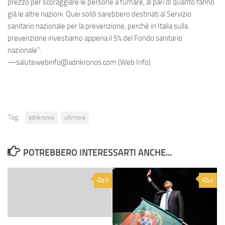
prezzo per scoraggiare le persone a fumare, al pari di quanto fanno
già le altre nazioni. Quei soldi sarebbero destinati al Servizio
sanitario nazionale per la prevenzione, perché in Italia sulla
prevenzione investiamo appena il 5% del Fondo sanitario
nazionale".
—salutewebinfo@adnkronos.com (Web Info)
Tag:
adnkronos
ultimora
POTREBBERO INTERESSARTI ANCHE...
0
0