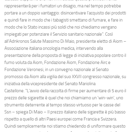
rappresenterà per i fumatori un disagio, ma nel tempo potrebbe
portare a un doppio vantaggio: disincentivare l'acquisto dei prodotti
e quindi fare in modo che i tabagisti smettano di fumare, e fare in
modo che lo Stato incassi più soldi che noi chiediamo vengano
impiegati per potenziare il Servizio sanitario nazionale". Così
all'Adnkronos Salute Massimo Di Maio, presidente eletto di Aiom –
Associazione italiana oncologia medica, intervendo alla
presentazione della proposta di legge di iniziativa popolare contro il
fumo voluta da Aiom, Fondazione Aiom, Fondazione Airc e
Fondazione Veronesi, in un convegno nazionale al Senato
promosso da Aiom alla vigilia del suo XXVII congresso nazionale, su
iniziativa della vicepresidente del Senato Mariolina
Castellone. "L'avvio della raccolta di firme per aumentare di 5 euro il
prezzo delle sigarette è quel che noi chiamiamo un 'win-win', uno
strumento deterrente al tempo stesso virtuoso per le casse del
Ssn – spiega Di Maio – Il prezzo italiano delle sigarette è più basso
rispetto a quello di altri Paesi europei come Francia e Svizzera.
Quindi semplicemente noi stiamo chiedendo di uniformare questo