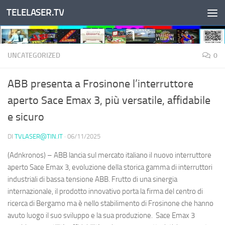
TELELASER.TV
Salta al contenuto
UNCATEGORIZED
0
ABB presenta a Frosinone l’interruttore
aperto Sace Emax 3, più versatile, affidabile
e sicuro
DI
TVLASER@TIN.IT
·
06/11/2025
(Adnkronos) – ABB lancia sul mercato italiano il nuovo interruttore
aperto Sace Emax 3, evoluzione della storica gamma di interruttori
industriali di bassa tensione ABB. Frutto di una sinergia
internazionale, il prodotto innovativo porta la firma del centro di
ricerca di Bergamo ma è nello stabilimento di Frosinone che hanno
avuto luogo il suo sviluppo e la sua produzione. Sace Emax 3